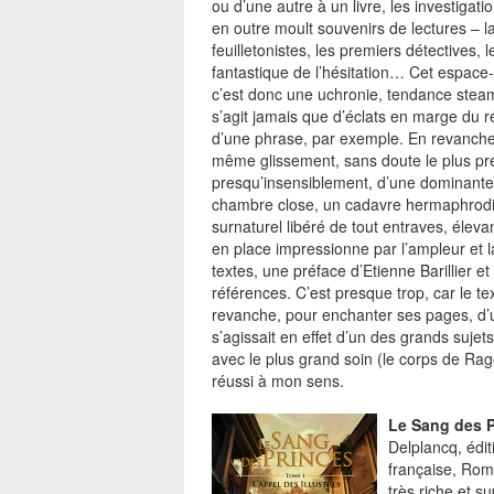
ou d’une autre à un livre, les investiga
en outre moult souvenirs de lectures – l
feuilletonistes, les premiers détectives, 
fantastique de l’hésitation… Cet espace
c’est donc une uchronie, tendance steam
s’agit jamais que d’éclats en marge du r
d’une phrase, par exemple. En revanche, 
même glissement, sans doute le plus prég
presqu’insensiblement, d’une dominante 
chambre close, un cadavre hermaphrodite
surnaturel libéré de tout entraves, éleva
en place impressionne par l’ampleur et 
textes, une préface d’Etienne Barillier et
références. C’est presque trop, car le te
revanche, pour enchanter ses pages, d’u
s’agissait en effet d’un des grands sujets
avec le plus grand soin (le corps de Rag
réussi à mon sens.
Le Sang des Pr
Delplancq, édi
française, Rom
très riche et s