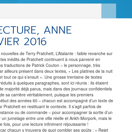
LES ACTUALITÉS DE J.R.R.
TOLKIEN
ECTURE, ANNE
VOIR TOUTES LES RUBRIQUES
VIER 2016
INFO
ÉVÉNEMENTS
AU
, nouvelles de Terry Pratchett, L’Atalante : faible revanche sur
xtes inédits de Pratchett continuent à nous parvenir en
es traductions de Patrick Couton – le personnage, très
CONVENTION
AUTEU
ar ailleurs présent dans deux textes, « Les platines de la nuit
et tout ce qui s’ensuit ». Une grosse trentaine de textes
SPECTACLE
EDITE
 réduits à quelques paragraphes, sont ici réunis : ils étaient
DÉBAT
LES P
de majorité déjà parus, mais dans des journaux confidentiels
 de sa carrière véritablement, puisque les premiers
EMISSION
ébut des années 60 – chacun est accompagné d’un texte de
 Pratchett en restituant le contexte. Il s’agit parfois de
DERNIERS
L'AGENDA
onstance ou de commande – pour accompagner la sortie d’un
ÉVÉNEMENTS
 un jumelage entre une ville réelle et Ankh-Morpork, mais le
 fois, pour une lecture infiniment réjouissante !
 car chacun y trouvera de quoi combler ses goûts : « Rejet