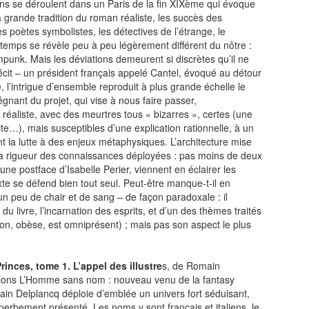
tions se déroulent dans un Paris de la fin XIXème qui évoque
a grande tradition du roman réaliste, les succès des
les poètes symbolistes, les détectives de l’étrange, le
-temps se révèle peu à peu légèrement différent du nôtre :
punk. Mais les déviations demeurent si discrètes qu’il ne
écit – un président français appelé Cantel, évoqué au détour
l’intrigue d’ensemble reproduit à plus grande échelle le
nant du projet, qui vise à nous faire passer,
réaliste, avec des meurtres tous « bizarres », certes (une
…), mais susceptibles d’une explication rationnelle, à un
nt la lutte à des enjeux métaphysiques. L’architecture mise
la rigueur des connaissances déployées : pas moins de deux
 une postface d’Isabelle Perier, viennent en éclairer les
xte se défend bien tout seul. Peut-être manque-t-il en
n peu de chair et de sang – de façon paradoxale : il
 du livre, l’incarnation des esprits, et d’un des thèmes traités
on, obèse, est omniprésent) ; mais pas son aspect le plus
inces, tome 1. L’appel des illustre
s, de Romain
tions L’Homme sans nom : nouveau venu de la fantasy
ain Delplancq déploie d’emblée un univers fort séduisant,
uperbement présenté. Les noms y sont français et italiens, le