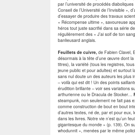
par l’université de procédés diabolique
NEWSLETTER
Conseil de l’Université de l’Invisible », 
d’essayer de produire des travaux scienti
S'ABONNE
« Récompense ultime », savoureuse appa
héros tout juste sacrifié dans sa série 
En indiquant votre adresse mail ci-dessus, vous consen
recevoir des mails de la part d'Actusf. Vous pouvez
régulièrement des « J’ai soif de ton sang
désinscrire à tout moment à travers les lien
banlieusard anglais.
désinscription.
Feuillets de cuivre,
de Fabien Clavel, E
désormais à la tête d’une œuvre dont la 
-
Mentions légales
Co
titres), la variété (tous les registres, t
jeune public et pour adultes) et surtout 
sans nul doute un des auteurs les plus i
– voilà qui est dit ! Un des points saill
érudition brillante – voir ses variations 
arthurienne ou le Dracula de Stocker…
steampunk, non seulement ne fait pas e
comme construction de bout en bout inte
d’autres textes, né de, par et pour eux,
dans les livres. Notre vie n’est qu’un feu
gigantesque du monde » (p. 139). On su
whodunnit », menées par le même policier