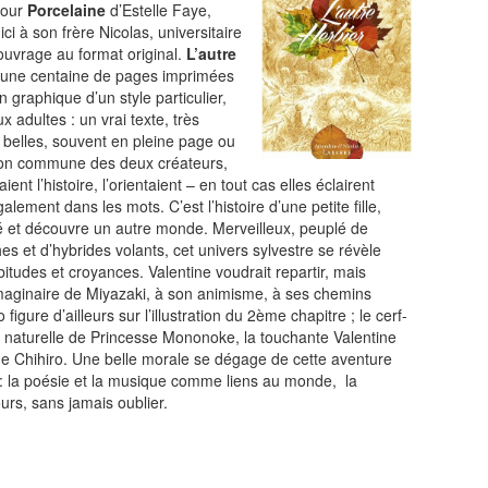
pour
Porcelaine
d’Estelle Faye,
ci à son frère Nicolas, universitaire
ouvrage au format original.
L’autre
une centaine de pages imprimées
graphique d’un style particulier,
x adultes : un vrai texte, très
s belles, souvent en pleine page ou
ion commune des deux créateurs,
nt l’histoire, l’orientaient – en tout cas elles éclairent
lement dans les mots. C’est l’histoire d’une petite fille,
té et découvre un autre monde. Merveilleux, peuplé de
 et d’hybrides volants, cet univers sylvestre se révèle
abitudes et croyances. Valentine voudrait repartir, mais
ginaire de Miyazaki, à son animisme, à ses chemins
 figure d’ailleurs sur l’illustration du 2ème chapitre ; le cerf-
é naturelle de Princesse Mononoke, la touchante Valentine
e Chihiro. Une belle morale se dégage de cette aventure
 : la poésie et la musique comme liens au monde, la
urs, sans jamais oublier.