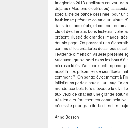
Imaginales 2013 (meilleure couverture 
déjà aux Moutons électriques) s’associe i
spécialiste de bande dessinée, pour un 
herbier
se présente comme un album d’
dans des tons sépia, et comme un roman 
plutôt destiné aux bons lecteurs, voire au
présent, illustré de grandes images, trè
double page. On pressent une élaborat
comme si les créatures dessinées suscitaie
l’évidente dimension visuelle présente éga
Valentine, qui se perd dans les bois d’é
microsociétés d’animaux anthropomorphes
aussi limité, prisonnier de ses rituels, h
comment ? On songe évidemment à l’ima
initiatiques parfois cruels : un mug Totoro
monde aux bois-forêts évoque la divinit
aux yeux de chat est une grande sœur d
très lente et franchement contemplative
nécessité pour grandir de chercher toujo
Anne Besson