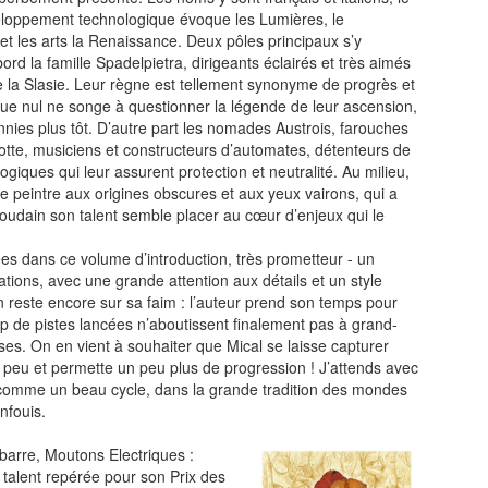
loppement technologique évoque les Lumières, le
t les arts la Renaissance. Deux pôles principaux s’y
ord la famille Spadelpietra, dirigeants éclairés et très aimés
e la Slasie. Leur règne est tellement synonyme de progrès et
que nul ne songe à questionner la légende de leur ascension,
nies plus tôt. D’autre part les nomades Austrois, farouches
lotte, musiciens et constructeurs d’automates, détenteurs de
ogiques qui leur assurent protection et neutralité. Au milieu,
ne peintre aux origines obscures et aux yeux vairons, qui a
oudain son talent semble placer au cœur d’enjeux qui le
es dans ce volume d’introduction, très prometteur - un
uations, avec une grande attention aux détails et un style
n reste encore sur sa faim : l’auteur prend son temps pour
rop de pistes lancées n’aboutissent finalement pas à grand-
es. On en vient à souhaiter que Mical se laisse capturer
un peu et permette un peu plus de progression ! J’attends avec
 comme un beau cycle, dans la grande tradition des mondes
enfouis.
arre, Moutons Electriques :
 talent repérée pour son Prix des