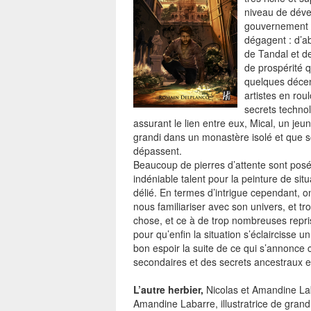
niveau de déve
gouvernement e
dégagent : d’ab
de Tandal et d
de prospérité 
quelques décen
artistes en rou
secrets technol
assurant le lien entre eux, Mical, un jeu
grandi dans un monastère isolé et que s
dépassent.
Beaucoup de pierres d’attente sont posé
indéniable talent pour la peinture de sit
délié. En termes d’intrigue cependant, o
nous familiariser avec son univers, et t
chose, et ce à de trop nombreuses repris
pour qu’enfin la situation s’éclaircisse 
bon espoir la suite de ce qui s’annonce
secondaires et des secrets ancestraux 
L’autre herbier,
Nicolas et Amandine Lab
Amandine Labarre, illustratrice de grand