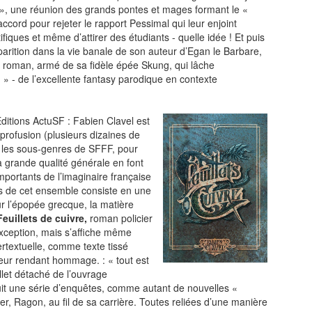
s », une réunion des grands pontes et mages formant le «
d’accord pour rejeter le rapport Pessimal qui leur enjoint
LA RÉDACTION
CONTACT
fiques et même d’attirer des étudiants - quelle idée ! Et puis
R
EDITIONS ACTUSF
EMAGINAIRE
rition dans la vie banale de son auteur d’Egan le Barbare,
de roman, armé de sa fidèle épée Skung, qui lâche
tez à
 vous
 » - de l’excellente fantasy parodique en contexte
s de
ditions ActuSF : Fabien Clavel est
profusion (plusieurs dizaines de
-
-
-
okies
Publicités
Données personnelles
Plan du site
ous les sous-genres de SFFF, pour
la grande qualité générale en font
mportants de l’imaginaire française
ants de cet ensemble consiste en une
sur l’épopée grecque, la matière
Feuillets de cuivre,
roman policier
xception, mais s’affiche même
rtextuelle, comme texte tissé
 leur rendant hommage. : « tout est
illet détaché de l’ouvrage
it une série d’enquêtes, comme autant de nouvelles «
, Ragon, au fil de sa carrière. Toutes reliées d’une manière