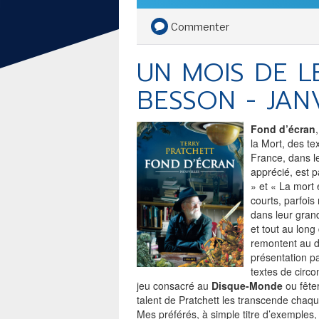
SECOND KNIGHT...
Commenter
DAN JURGENS ET MIKE
PERKINS - BAT-MAN SECOND
UN MOIS DE L
KNIGHT... BATMAN VERSION
PULPS
BESSON - JAN
TOUTE L'ACTU
LE FIL DE L'
Fond d’écran
la Mort, des te
BD
France, dans l
apprécié, est p
JEUNESSE
» et « La mort 
courts, parfois
LIVRE
dans leur gran
et tout au long
FILM
remontent au d
présentation par
SÉRIE TV
textes de circ
jeu consacré au
Disque-Monde
ou fêter
talent de Pratchett les transcende chaque
Mes préférés, à simple titre d’exemples,