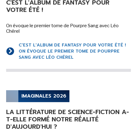
C'EST L'ALBUM DE FANTASY POUR
VOTRE ÉTÉ !
SÉRIE TV
On évoque le premier tome de Pourpre Sang avec Léo
ÉVÉNEMENTS
Chérel
CONVENTION
C'EST L'ALBUM DE FANTASY POUR VOTRE ÉTÉ !
ON ÉVOQUE LE PREMIER TOME DE POURPRE
SPECTACLE
SANG AVEC LÉO CHÉREL
DÉBAT
EMISSION
AUTEURS
&
ÉDITEURS
IMAGINALES 2026
AUTEURS & ARTISTES
EDITEURS & COLLECTIONS
LA LITTÉRATURE DE SCIENCE-FICTION A-
T-ELLE FORMÉ NOTRE RÉALITÉ
LES PARUTIONS/SORTIES
D'AUJOURD'HUI ?