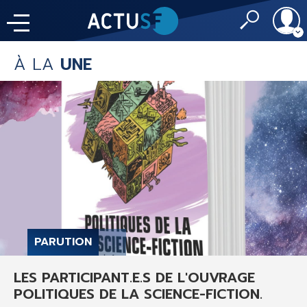
À LA
UNE
Identifiant
À LA
UNE
LE FIL DE L'
INFO
Mot de passe
NOS
RUBRIQUES
Rester conn
CONNEXION
LES UTOPIALES 2025
J'ai oublié mon m
PARUTION
Toujours pas insc
LES PARTICIPANT.E.S DE L'OUVRAGE
IMAGINALES 2026
POLITIQUES DE LA SCIENCE-FICTION.