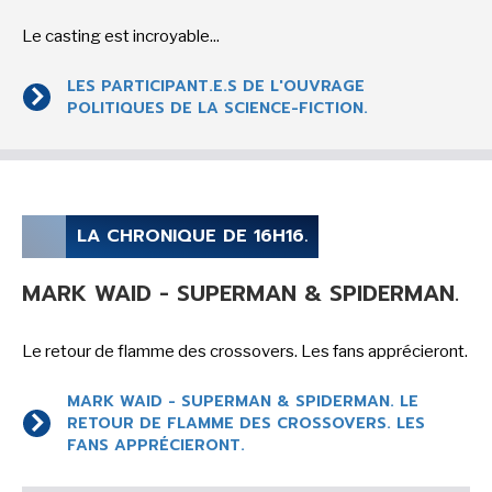
Le casting est incroyable...
LES PARTICIPANT.E.S DE L'OUVRAGE
SENSE OF WONDER
POLITIQUES DE LA SCIENCE-FICTION.
CINÉMA ET SÉRIES
LA CHRONIQUE DE 16H16.
MARK WAID - SUPERMAN & SPIDERMAN.
Le retour de flamme des crossovers. Les fans apprécieront.
LES ACTUALITÉS DE J.R.R. TOLKIEN
MARK WAID - SUPERMAN & SPIDERMAN. LE
RETOUR DE FLAMME DES CROSSOVERS. LES
FANS APPRÉCIERONT.