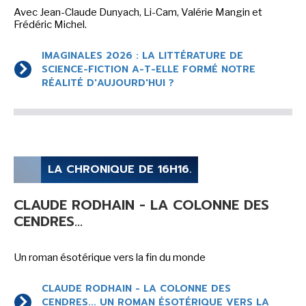
Avec Jean-Claude Dunyach, Li-Cam, Valérie Mangin et
Frédéric Michel.
NEWSLETTER
IMAGINALES 2026 : LA LITTÉRATURE DE
S'ABONNER
SCIENCE-FICTION A-T-ELLE FORMÉ NOTRE
En indiquant votre adresse mail ci-dessus, vous consentez à recevoir des mails de la
RÉALITÉ D'AUJOURD'HUI ?
part d'Actusf. Vous pouvez vous désinscrire à tout moment à travers les liens de
désinscription.
LA RÉDACTION
CONTACT
LA CHRONIQUE DE 16H16.
FORUM
CLAUDE RODHAIN - LA COLONNE DES
EDITIONS ACTUSF
CENDRES...
EMAGINAIRE
MES PREMIÈRES LECTURES
Un roman ésotérique vers la fin du monde
CLAUDE RODHAIN - LA COLONNE DES
CENDRES... UN ROMAN ÉSOTÉRIQUE VERS LA