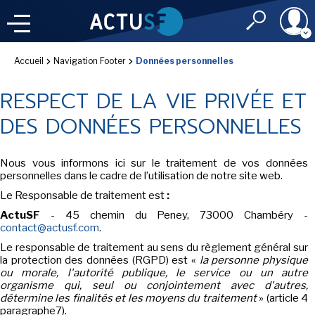
Accueil
Navigation Footer
Données personnelles
Identifiant
À LA
UNE
LE FIL DE L'
INFO
RESPECT DE LA VIE PRIVÉE ET
Mot de passe
DES DONNÉES PERSONNELLES
NOS
RUBRIQUES
Nous vous informons ici sur le traitement de vos données
Rester conn
personnelles dans le cadre de l’utilisation de notre site web.
CONNEXION
Le Responsable de traitement est
:
LES UTOPIALES 2025
ActuSF
- 45 chemin du Peney, 73000 Chambéry -
contact@actusf.com
.
J'ai oublié mon m
Le responsable de traitement au sens du règlement général sur
Toujours pas insc
la protection des données (RGPD) est «
la personne physique
ou morale, l'autorité publique, le service ou un autre
organisme qui, seul ou conjointement avec d'autres,
IMAGINALES 2026
détermine les finalités et les moyens du traitement
» (article 4
paragraphe7).