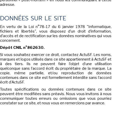
personnel « post-mortem » en nous les communiquant à cette
adresse.
SÉRIE TV
DONNÉES SUR LE SITE
ÉVÉNEMENTS
En vertu de la Loi n°78-17 du 6 janvier 1978 "Informatique,
fichiers et libertés", vous disposez d’un droit d’information,
CONVENTION
d’accès et de rectification sur les données nominatives qui vous
concernent.
SPECTACLE
Dépôt CNIL n°862630.
DÉBAT
Si vous souhaitez exercer ce droit, contactez ActuSF. Les noms,
marques et logos utilisés dans ce site appartiennent à ActuSF et
EMISSION
à des tiers. Ils ne peuvent faire l’objet d’une utilisation
quelconque sans l’accord écrit du propriétaire de la marque. La
AUTEURS
&
ÉDITEURS
copie, même partielle, et/ou reproduction de données
contenues dans ce site est formellement interdite sans l’accord
écrit d’ActuSF.
AUTEURS & ARTISTES
Toutes spécifications ou données contenues dans ce site
EDITEURS & COLLECTIONS
peuvent être modifiées sans préavis. Nous vous invitons à nous
communiquer toutes erreurs ou omissions que vous pourriez
LES PARUTIONS/SORTIES
constater sur ce site, et nous vous en remercions par avance.