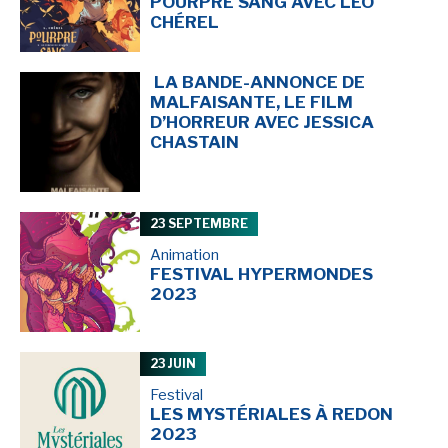
POURPRE SANG AVEC LÉO
-
-
Mentions légales
Cookies
CHÉREL
-
-
Publicités
Données personnelles
Plan du site
LA BANDE-ANNONCE DE
MALFAISANTE, LE FILM
D’HORREUR AVEC JESSICA
CHASTAIN
23 SEPTEMBRE
Animation
FESTIVAL HYPERMONDES
2023
23 JUIN
Festival
LES MYSTÉRIALES À REDON
2023