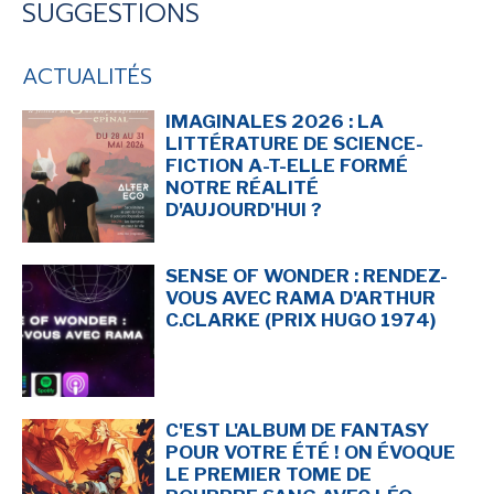
SUGGESTIONS
NEWSLETTER
ACTUALITÉS
S'ABONNER
IMAGINALES 2026 : LA
En indiquant votre adresse mail ci-dessus, vous consentez à recevoir des mails de la
part d'Actusf. Vous pouvez vous désinscrire à tout moment à travers les liens de
LITTÉRATURE DE SCIENCE-
désinscription.
FICTION A-T-ELLE FORMÉ
NOTRE RÉALITÉ
D'AUJOURD'HUI ?
LA RÉDACTION
CONTACT
SENSE OF WONDER : RENDEZ-
FORUM
VOUS AVEC RAMA D'ARTHUR
C.CLARKE (PRIX HUGO 1974)
EDITIONS ACTUSF
EMAGINAIRE
MES PREMIÈRES LECTURES
C'EST L'ALBUM DE FANTASY
POUR VOTRE ÉTÉ ! ON ÉVOQUE
LE PREMIER TOME DE