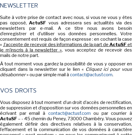
LE MOT DES ÉDITIONS ACTUSF
NEWSLETTER
Suite à votre prise de contact avec nous, si vous ne vous y êtes
pas opposé,
ActuSF
vous adressera ses actualités via des
newsletters par e-mail. A ce titre nous avons besoin
VOIR TOUTES LES RUBRIQUES
d’enregistrer et d’utiliser vos données personnelles. Votre
consentement est requis de façon expresse : en cochant la case
«
J’accepte de recevoir des informations de la part de
ActuSF
et
je m’inscris à la newsletter »
, vous acceptez de recevoir des
mails de notre part.
À tout moment vous gardez la possibilité de vous y opposer en
cliquant dans la newsletter sur le lien «
Cliquez ici pour vous
BD
JEUNESSE
désabonner
» ou par simple mail à
contact@actusf.com
.
VOS DROITS
Vous disposez à tout moment d’un droit d’accès de rectification,
de suppression et d’opposition sur vos données personnelles en
LIVRE
FILM
écrivant par email à
contact@actusf.com
ou par courrier à
ActuSF
– - 45 chemin du Peney, 73000 Chambéry. Vous pouvez
également définir des directives relatives à la conservation,
l’effacement et la communication de vos données à caractère