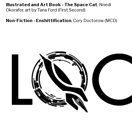
Illustrated and Art Book
-
The Space Cat
, Nnedi
Okorafor, art by Tana Ford (First Second)
Non-Fiction
-
Enshittification
, Cory Doctorow (MCD)
NEWSLETTER
S'ABONNER
En indiquant votre adresse mail ci-dessus, vous consentez à recevoir des mails de la
part d'Actusf. Vous pouvez vous désinscrire à tout moment à travers les liens de
désinscription.
LA RÉDACTION
CONTACT
FORUM
EDITIONS ACTUSF
EMAGINAIRE
MES PREMIÈRES LECTURES