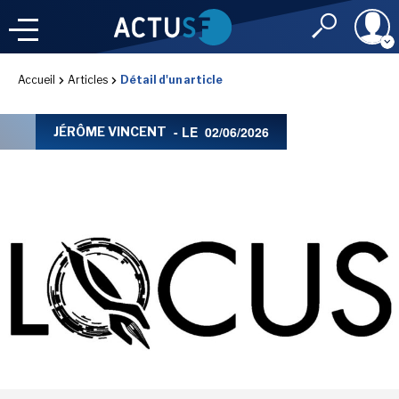
Identifiant
Accueil
Articles
Détail d'un article
À LA
UNE
LE FIL DE L'
INFO
- LE
02/06/2026
JÉRÔME VINCENT
Mot de passe
NOS
RUBRIQUES
Rester connec
CONNEXION
LES UTOPIALES 2025
J'ai oublié mon m
Toujours pas inscri
IMAGINALES 2026