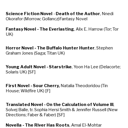
LE MOT DES ÉDITIONS ACTUSF
Science Fiction Novel
-
Death of the Author
, Nnedi
Okorafor (Morrow; Gollancz)Fantasy Novel
VOIR TOUTES LES RUBRIQUES
Fantasy Novel
-
The Everlasting
, Alix E. Harrow (Tor; Tor
UK)
Horror Novel
-
The Buffalo Hunter Hunter
, Stephen
Graham Jones (Saga; Titan UK)
Young Adult Novel
-
Starstrike
, Yoon Ha Lee (Delacorte;
BD
JEUNESSE
Solaris UK) [SF]
First Novel
-
Sour Cherry,
Natalia Theodoridou (Tin
House; Wildfire UK) [F]
Translated Novel
-
On the Calculation of Volume III
,
LIVRE
FILM
Solvej Balle, tr. Sophia Hersi Smith & Jennifer Russell (New
Directions; Faber & Faber) [SF]
Novella
-
The River Has Roots
, Amal El-Mohtar