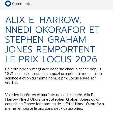
Commenter
ALIX E. HARROW,
SENSE OF WONDER
NNEDI OKORAFOR ET
STEPHEN GRAHAM
JONES REMPORTENT
LE PRIX LOCUS 2026
CINÉMA ET SÉRIES
Célèbre prix en imaginaire décerné chaque année depuis
1971, par les lecteurs du magazine américain mensuel de
science-fiction du même nom, le prix Locus a livré son
verdict.
LES ACTUALITÉS DE J.R.R. TOLKIEN
Voici les lauréates et lauréats de cette année. Alix E.
Harrow, Nnedi Okorafor et Stephen Graham Jones qu'on
connait en France font parties de la fête ! Nnedi Okorafor a
même remporté le prix dans deux catégories.