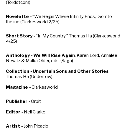
(Tordotcom)
SÉRIE TV
Novelette
-
“We Begin Where Infinity Ends,” Somto
Ihezue (Clarkesworld 2/25)
ÉVÉNEMENTS
Short Story
-
“In My Country,” Thomas Ha (Clarkesworld
4/25)
CONVENTION
Anthology
-
We Will Rise Again
, Karen Lord, Annalee
SPECTACLE
Newitz & Malka Older, eds. (Saga)
DÉBAT
Collection
-
Uncertain Sons and Other Stories
,
Thomas Ha (Undertow)
EMISSION
Magazine
-
Clarkesworld
AUTEURS
&
ÉDITEURS
Publisher
-
Orbit
AUTEURS & ARTISTES
Editor
-
Neil Clarke
EDITEURS & COLLECTIONS
LES PARUTIONS/SORTIES
Artist
-
John Picacio