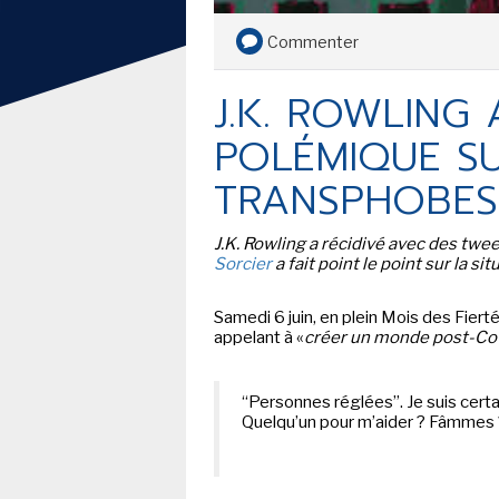
SECOND KNIGHT...
Commenter
DAN JURGENS ET MIKE
PERKINS - BAT-MAN SECOND
J.K. ROWLING
KNIGHT... BATMAN VERSION
PULPS
POLÉMIQUE SU
TRANSPHOBES
TOUTE L'ACTU
LE FIL DE L'
BD
J.K. Rowling a récidivé avec des twe
Sorcier
a fait point le point sur la situ
JEUNESSE
Samedi 6 juin, en plein Mois des Fierté
LIVRE
appelant à «
créer un monde post-Covi
FILM
“Personnes réglées”. Je suis certa
SÉRIE TV
Quelqu’un pour m’aider ? Fâmmes 