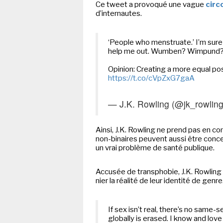
Ce tweet a provoqué une vague
circ
NEWSLETTER
d’internautes.
S'ABONNE
‘People who menstruate.’ I’m sur
En indiquant votre adresse mail ci-dessus, vous consen
help me out. Wumben? Wimpun
recevoir des mails de la part d'Actusf. Vous pouvez
désinscrire à tout moment à travers les lien
désinscription.
Opinion: Creating a more equal p
https://t.co/cVpZxG7gaA
-
Mentions légales
Co
— J.K. Rowling (@jk_rowlin
Ainsi, J.K. Rowling ne prend pas en 
non-binaires peuvent aussi être concer
un vrai problème de santé publique.
Accusée de transphobie, J.K. Rowling
nier la réalité de leur identité de genre
If sex isn’t real, there’s no same-se
globally is erased. I know and lov