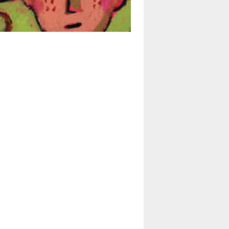
LE MOT DES ÉDITIONS
ACTUSF
TEURS
&
ÉDITEURS
RS & ARTISTES
URS & COLLECTIONS
ARUTIONS/SORTIES