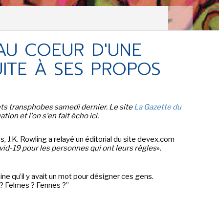
LES ACTUALITÉS DE J.R.R.
TOLKIEN
 AU COEUR D'UNE
VOIR TOUTES LES RUBRIQUES
ITE À SES PROPOS
INFO
ÉVÉNEMENTS
AU
ets transphobes samedi dernier.
Le site
La Gazette du
CONVENTION
AUTEU
ation et l'on s'en fait écho ici.
SPECTACLE
EDITE
s, J.K. Rowling a relayé un éditorial du site devex.com
DÉBAT
LES P
d-19 pour les personnes qui ont leurs règles
».
EMISSION
ine qu’il y avait un mot pour désigner ces gens.
DERNIERS
? Felmes ? Fennes ?”
L'AGENDA
ÉVÉNEMENTS