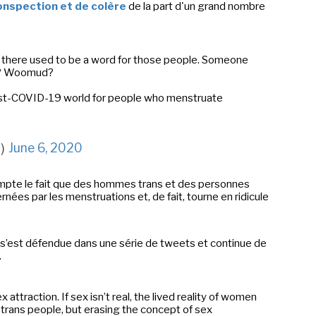
onspection et de colère
de la part d'un grand nombre
LA RÉDACTION
CONTACT
R
EDITIONS ACTUSF
EMAGINAIRE
e there used to be a word for those people. Someone
tez à
d? Woomud?
 vous
s de
ost-COVID-19 world for people who menstruate
-
-
-
okies
Publicités
Données personnelles
Plan du site
g)
June 6, 2020
compte le fait que des hommes trans et des personnes
nées par les menstruations et, de fait, tourne en ridicule
 s’est défendue dans une série de tweets et continue de
.
x attraction. If sex isn’t real, the lived reality of women
e trans people, but erasing the concept of sex