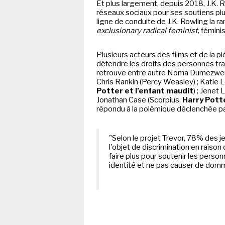
Et plus largement, depuis 2018, J.K. Ro
réseaux sociaux pour ses soutiens p
ligne de conduite de J.K. Rowling la
exclusionary radical feminist
, fémini
Plusieurs acteurs des films et de la p
défendre les droits des personnes tra
retrouve entre autre Noma Dumezwe
Chris Rankin (Percy Weasley) ; Katie
Potter et l’enfant maudit
) ; Jenet 
Jonathan Case (Scorpius,
Harry Potte
répondu à la polémique déclenchée pa
"Selon le projet Trevor, 78% des j
l'objet de discrimination en raison 
faire plus pour soutenir les person
identité et ne pas causer de do