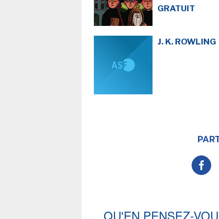
GRATUIT
J. K. ROWLING
PART
QU'EN PENSEZ-VOU