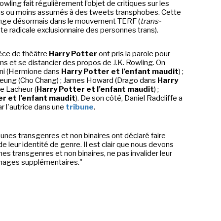
wling fait régulièrement l’objet de critiques sur les
lus ou moins assumés à des tweets transphobes. Cette
 range désormais dans le mouvement TERF (
trans-
ste radicale exclusionnaire des personnes trans).
ièce de théâtre
Harry Potter
ont pris la parole pour
ns et se distancier des propos de J.K. Rowling. On
ni (Hermione dans
Harry Potter et l’enfant maudit
) ;
 Leung (Cho Chang) ; James Howard (Drago dans
Harry
Le Lacheur (
Harry Potter et l’enfant maudit
) ;
r et l’enfant maudit
). De son côté, Daniel Radcliffe a
r l'autrice dans une
tribune
.
eunes transgenres et non binaires ont déclaré faire
de leur identité de genre. Il est clair que nous devons
nes transgenres et non binaires, ne pas invalider leur
mmages supplémentaires."