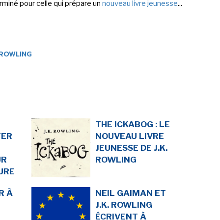
rminé pour celle qui prépare un
nouveau livre jeunesse
...
.ROWLING
THE ICKABOG : LE
TER
NOUVEAU LIVRE
JEUNESSE DE J.K.
UR
ROWLING
URE
R À
NEIL GAIMAN ET
J.K. ROWLING
ÉCRIVENT À