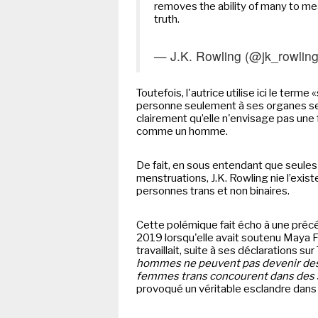
removes the ability of many to mean
truth.
— J.K. Rowling (@jk_rowlin
Toutefois, l'autrice utilise ici le term
personne seulement à ses organes se
clairement qu’elle n'envisage pas u
comme un homme.
De fait, en sous entendant que seule
menstruations, J.K. Rowling nie l’exis
personnes trans et non binaires.
Cette polémique fait écho à une préc
2019 lorsqu'elle avait soutenu Maya Fo
travaillait, suite à ses déclarations sur
hommes ne peuvent pas devenir des f
femmes trans concourent dans des 
provoqué un véritable esclandre dans