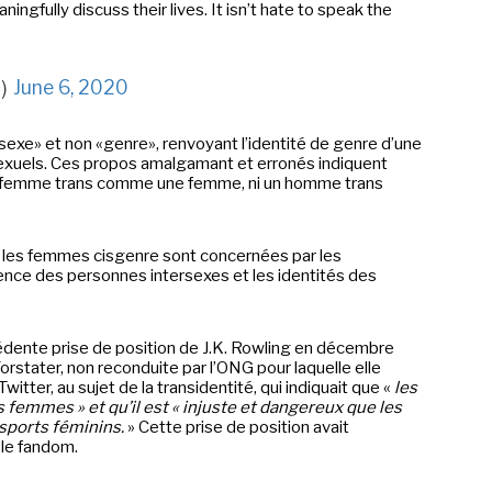
ingfully discuss their lives. It isn’t hate to speak the
g)
June 6, 2020
e «sexe» et non «genre», renvoyant l’identité de genre d’une
xuels. Ces propos amalgamant et erronés indiquent
ne femme trans comme une femme, ni un homme trans
s les femmes cisgenre sont concernées par les
tence des personnes intersexes et les identités des
édente prise de position de J.K. Rowling en décembre
rstater, non reconduite par l’ONG pour laquelle elle
 Twitter, au sujet de la transidentité, qui indiquait que «
les
emmes » et qu’il est « injuste et dangereux que les
sports féminins.
» Cette prise de position avait
 le fandom.