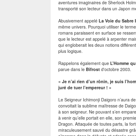
aventures imaginaires de Sherlock Hol
transporté son lecteur dans un Japon m
Abusivement appelé
La Voie du Sabre I
même univers. Pourquoi utiliser le term
romans paraissent en surface se ressemb
que le lecteur est appelé à arpenter mai
qui engloberait les deux notions différe
plus logique.
Rappelons également que
L’Homme qui 
parue dans le
Bifrost
d'octobre 2003.
« Je n’ai rien d’un rônin, je suis l’ho
juré de tuer l’empereur ! »
Le Seigneur Ichimonji Daigoro n’aura de 
convoitait la sublime maîtresse de Dai
à son seigneur. Ne pouvant s’en emparer,
à venir qu’elle portait en elle, son premi
Dragon. Attaquée de toutes parts, la fo
miraculeusement sauvé du désastre grâce 