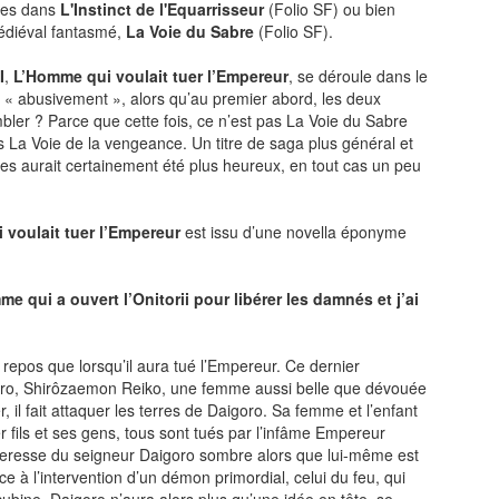
mes dans
L'Instinct de l'Equarrisseur
(Folio SF) ou bien
édiéval fantasmé,
La Voie du Sabre
(Folio SF).
I
,
L’Homme qui voulait tuer l’Empereur
, se déroule dans le
e « abusivement », alors qu’au premier abord, les deux
ler ? Parce que cette fois, ce n’est pas La Voie du Sabre
s La Voie de la vengeance. Un titre de saga plus général et
ntes aurait certainement été plus heureux, en tout cas un peu
voulait tuer l’Empereur
est issu d’une novella éponyme
mme qui a ouvert l’Onitorii pour libérer les damnés et j’ai
repos que lorsqu’il aura tué l’Empereur. Ce dernier
goro, Shirôzaemon Reiko, une femme aussi belle que dévouée
 il fait attaquer les terres de Daigoro. Sa femme et l’enfant
er fils et ses gens, tous sont tués par l’infâme Empereur
rteresse du seigneur Daigoro sombre alors que lui-même est
à l’intervention d’un démon primordial, celui du feu, qui