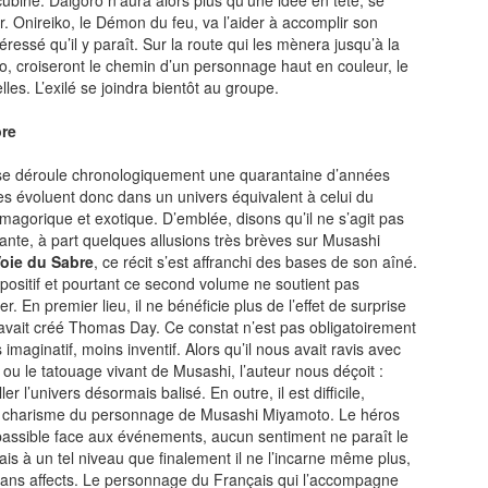
ubine. Daigoro n’aura alors plus qu’une idée en tête, se
. Onireiko, le Démon du feu, va l’aider à accomplir son
éressé qu’il y paraît. Sur la route qui les mènera jusqu’à la
o, croiseront le chemin d’un personnage haut en couleur, le
es. L’exilé se joindra bientôt au groupe.
bre
e déroule chronologiquement une quarantaine d’années
es évoluent donc dans un univers équivalent à celui du
agorique et exotique. D’emblée, disons qu’il ne s’agit pas
ante, à part quelques allusions très brèves sur Musashi
oie du Sabre
, ce récit s’est affranchi des bases de son aîné.
 positif et pourtant ce second volume ne soutient pas
 En premier lieu, il ne bénéficie plus de l’effet de surprise
avait créé Thomas Day. Ce constat n’est pas obligatoirement
imaginatif, moins inventif. Alors qu’il nous avait ravis avec
u le tatouage vivant de Musashi, l’auteur nous déçoit :
er l’univers désormais balisé. En outre, il est difficile,
le charisme du personnage de Musashi Miyamoto. Le héros
passible face aux événements, aucun sentiment ne paraît le
mais à un tel niveau que finalement il ne l’incarne même plus,
sans affects. Le personnage du Français qui l’accompagne