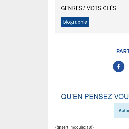
GENRES / MOTS-CLÉS
biographie
PART
QU'EN PENSEZ-VOU
Authe
{{insert_module::18}}