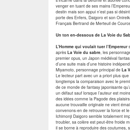
s’incarne dans la défunte et adorée conc
venger en tuant de ses mains l’Empereur
destin mais son appui n’est pas si désint
porte des Enfers, Daigoro et son Onireik
Français Bertrand de Merteuil de Courcell
Un ton en-dessous de La Voie du Sa
L’Homme qui voulait tuer l’Empereur
s
après
La Voie du sabre
, les personnag
premier opus, un Japon médiéval fantasm
d’une suite mais d’une histoire indépend
Miyamoto, personnage principal de
La V
Le lecteur part avec un a priori plus que
longtemps la comparaison avec le premier.
de ce monde de fantasy japonisante qu’
un défaut sauf lorsque l’auteur est moins 
des idées comme la Pagode des plaisirs o
aucune trouvaille originale ne vient émaill
convenons-en de retrouver la force et 
Ichimonji Daigoro semble totalement im
troubler, sa colère est peut-être froide 
il se borne à reproduire des coutumes, 