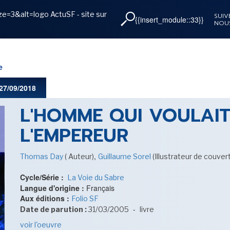
=3&alt=logo ActuSF - site sur
SUIV
{{insert_module::33}}
NOU
{{insert_module::31}}
{{insert_module::29}}
{{insert_module::27}}
e
27/09/2018
}
L'HOMME QUI VOULAIT
L'EMPEREUR
,
Thomas Day
( Auteur)
Guillaume Sorel
(Illustrateur de couver
Cycle/Série :
La Voie du Sabre
Langue d'origine :
Français
Aux éditions :
Folio SF
-
Date de parution :
31/03/2005
livre
voir l'oeuvre