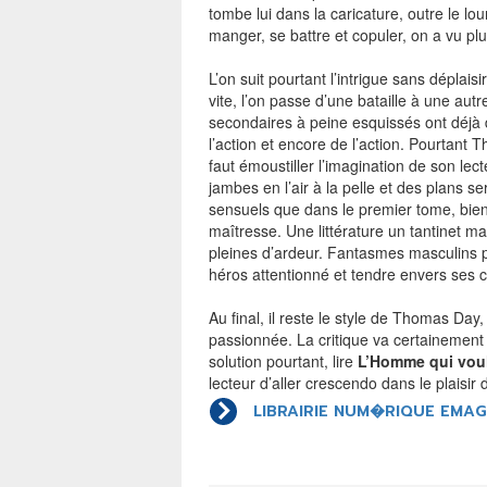
tombe lui dans la caricature, outre le lour
manger, se battre et copuler, on a vu pl
L’on suit pourtant l’intrigue sans déplaisi
vite, l’on passe d’une bataille à une aut
secondaires à peine esquissés ont déjà d
l’action et encore de l’action. Pourtant 
faut émoustiller l’imagination de son lec
jambes en l’air à la pelle et des plans s
sensuels que dans le premier tome, bie
maîtresse. Une littérature un tantinet 
pleines d’ardeur. Fantasmes masculins 
héros attentionné et tendre envers ses c
Au final, il reste le style de Thomas Day,
passionnée. La critique va certainement 
solution pourtant, lire
L’Homme qui voul
lecteur d’aller crescendo dans le plaisir
LIBRAIRIE NUM�RIQUE EMAG