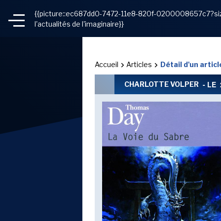
{{picture::ec687dd0-7472-11e8-820f-0200008657c7?size
l'actualités de l'imaginaire}}
{{insert_module::28}}
{{insert_module::32}}
Accueil
Articles
Détail d'un articl
- LE
CHARLOTTE VOLPER
{{insert_module::30}}
{{insert_module::26}
{{insert_module::22}}