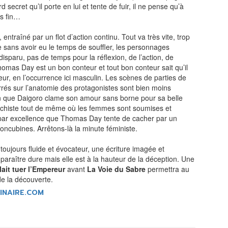
d secret qu’il porte en lui et tente de fuir, il ne pense qu’à
us fin…
r, entraîné par un flot d’action continu. Tout va très vite, trop
re sans avoir eu le temps de souffler, les personnages
isparu, pas de temps pour la réflexion, de l’action, de
Thomas Day est un bon conteur et tout bon conteur sait qu’il
teur, en l’occurrence ici masculin. Les scènes de parties de
errés sur l’anatomie des protagonistes sont bien moins
n que Daigoro clame son amour sans borne pour sa belle
machiste tout de même où les femmes sont soumises et
par excellence que Thomas Day tente de cacher par un
oncubines. Arrêtons-là la minute féministe.
 toujours fluide et évocateur, une écriture imagée et
paraître dure mais elle est à la hauteur de la déception. Une
ait tuer l’Empereur
avant
La Voie du Sabre
permettra au
 de la découverte.
INAIRE.COM