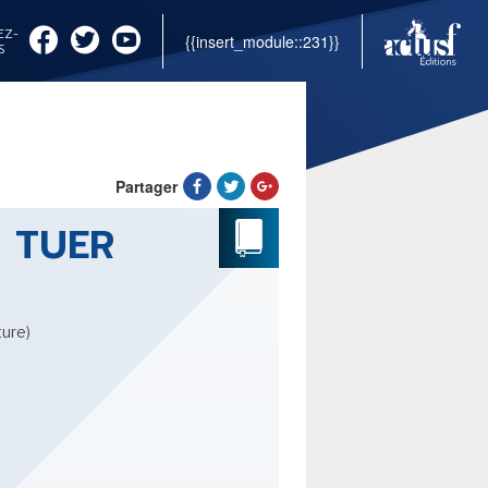
EZ-
{{insert_module::231}}
S
Partager
 TUER
ture)