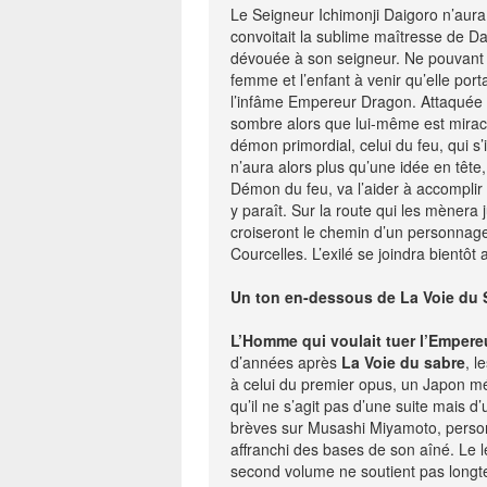
Le Seigneur Ichimonji Daigoro n’aura 
convoitait la sublime maîtresse de 
dévouée à son seigneur. Ne pouvant s’
femme et l’enfant à venir qu’elle porta
l’infâme Empereur Dragon. Attaquée d
sombre alors que lui-même est mirac
démon primordial, celui du feu, qui s
n’aura alors plus qu’une idée en tête
Démon du feu, va l’aider à accomplir 
y paraît. Sur la route qui les mènera 
croiseront le chemin d’un personnage
Courcelles. L’exilé se joindra bientôt
Un ton en-dessous de La Voie du 
L’Homme qui voulait tuer l’Empere
d’années après
La Voie du sabre
, l
à celui du premier opus, un Japon m
qu’il ne s’agit pas d’une suite mais d
brèves sur Musashi Miyamoto, perso
affranchi des bases de son aîné. Le le
second volume ne soutient pas longte