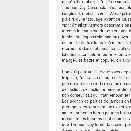
ne bénéficie plus de l’effet de surpr
Thomas Day. Ce constat n’est pas obl
imaginatif, moins inventif. Alors qu’
plaisirs ou le tatouage vivant de Musa
vient émailler l’univers désormais bali
force et le charisme du personnage 
totalement impassible face aux événe
est peut-être froide mais à un tel niv
reproduire des coutumes, sans affec
lui dans la caricature, outre le lourd s
manger, se battre et copuler, on a vu
L’on suit pourtant l’intrigue sans dépla
trop vite, l’on passe d’une bataille à 
personnages secondaires à peine esqu
de l’action, de l’action et encore de 
bon conteur sait qu’il faut émoustiller
Les scènes de parties de jambes en l’
protagonistes sont bien moins sensu
son amour sans borne pour sa belle ma
même où les femmes sont soumises e
que Thomas Day tente de cacher par 
Arrêtons-là la minute féministe.