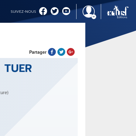
SUIVEZ-NOUS
Partager
 TUER
IMAGINALES 2026
ture)
CINÉMA ET SÉRIES