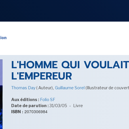
NOS
RUBRIQUES
tion
L'HOMME QUI VOULAIT
LES UTOPIALES 2025
L'EMPEREUR
,
Thomas Day
( Auteur)
Guillaume Sorel
(Illustrateur de couver
SENSE OF WONDER
Aux éditions :
Folio SF
-
Date de parution :
31/03/05
Livre
ISBN :
2070306984