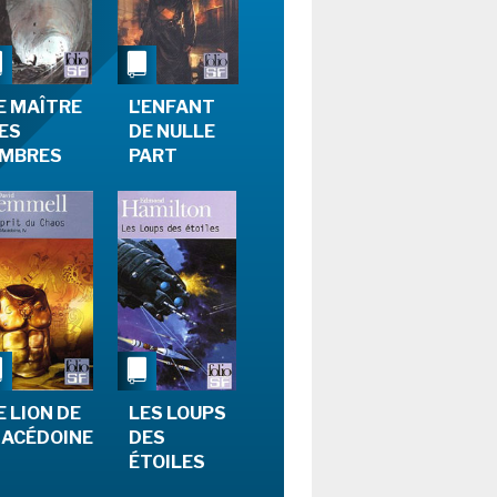
FORUM
MES PREMIÈRES
LECTURES
E MAÎTRE
L'ENFANT
ES
DE NULLE
MBRES
PART
E LION DE
LES LOUPS
ACÉDOINE
DES
ÉTOILES