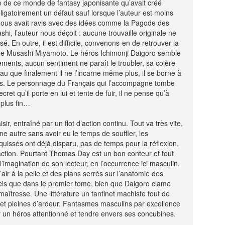
ise de ce monde de fantasy japonisante qu’avait créé
igatoirement un défaut sauf lorsque l’auteur est moins
il nous avait ravis avec des idées comme la Pagode des
shi, l’auteur nous déçoit : aucune trouvaille originale ne
sé. En outre, il est difficile, convenons-en de retrouver la
de Musashi Miyamoto. Le héros Ichimonji Daigoro semble
ments, aucun sentiment ne paraît le troubler, sa colère
eau que finalement il ne l’incarne même plus, il se borne à
ts. Le personnage du Français qui l’accompagne tombe
ecret qu’il porte en lui et tente de fuir, il ne pense qu’à
 plus fin…
isir, entraîné par un flot d’action continu. Tout va très vite,
une autre sans avoir eu le temps de souffler, les
issés ont déjà disparu, pas de temps pour la réflexion,
l’action. Pourtant Thomas Day est un bon conteur et tout
 l’imagination de son lecteur, en l’occurrence ici masculin.
air à la pelle et des plans serrés sur l’anatomie des
els que dans le premier tome, bien que Daigoro clame
îtresse. Une littérature un tantinet machiste tout de
t pleines d’ardeur. Fantasmes masculins par excellence
un héros attentionné et tendre envers ses concubines.