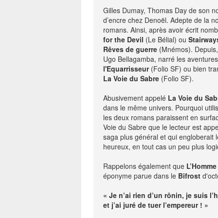
Gilles Dumay, Thomas Day de son nom 
NEWSLETTER
d’encre chez Denoël. Adepte de la no
romans. Ainsi, après avoir écrit nom
S'ABONNE
for the Devil
(Le Bélial) ou
Stairways
En indiquant votre adresse mail ci-dessus, vous consen
Rêves de guerre
(Mnémos). Depuis, i
recevoir des mails de la part d'Actusf. Vous pouvez
Ugo Bellagamba, narré les aventure
désinscrire à tout moment à travers les lien
désinscription.
l'Equarrisseur
(Folio SF) ou bien tr
La Voie du Sabre
(Folio SF).
-
Abusivement appelé
Mentions légales
La Voie du Sabr
Co
dans le même univers. Pourquoi utili
les deux romans paraissent en surfac
Voie du Sabre que le lecteur est app
saga plus général et qui engloberait 
heureux, en tout cas un peu plus log
Rappelons également que
L’Homme q
éponyme parue dans le
Bifrost
d'oct
« Je n’ai rien d’un rônin, je suis 
et j’ai juré de tuer l’empereur ! »