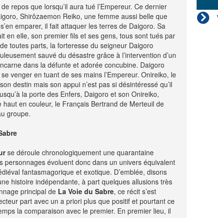
de repos que lorsqu’il aura tué l’Empereur. Ce dernier
Daigoro, Shirôzaemon Reiko, une femme aussi belle que
en emparer, il fait attaquer les terres de Daigoro. Sa
it en elle, son premier fils et ses gens, tous sont tués par
e toutes parts, la forteresse du seigneur Daigoro
uleusement sauvé du désastre grâce à l’intervention d’un
’incarne dans la défunte et adorée concubine. Daigoro
, se venger en tuant de ses mains l’Empereur. Onireiko, le
son destin mais son appui n’est pas si désintéressé qu’il
jusqu’à la porte des Enfers, Daigoro et son Onireiko,
 haut en couleur, le Français Bertrand de Merteuil de
 au groupe.
Sabre
ur
se déroule chronologiquement une quarantaine
es personnages évoluent donc dans un univers équivalent
édiéval fantasmagorique et exotique. D’emblée, disons
’une histoire indépendante, à part quelques allusions très
nnage principal de
La Voie du Sabre
, ce récit s’est
cteur part avec un a priori plus que positif et pourtant ce
mps la comparaison avec le premier. En premier lieu, il