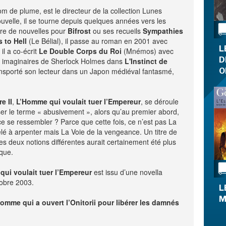
de plume, est le directeur de la collection Lunes
LA RÉDACTION
CONTACT
uvelle, il se tourne depuis quelques années vers les
bre de nouvelles pour
Bifrost
ou ses recueils
Sympathies
R
EDITIONS ACTUSF
EMAGINAIRE
 to Hell
(Le Bélial), il passe au roman en 2001 avec
tez à
L
l a co-écrit
Le Double Corps du Roi
(Mnémos) avec
 vous
D
s imaginaires de Sherlock Holmes dans
L'Instinct de
s de
ansporté son lecteur dans un Japon médiéval fantasmé,
O
-
-
-
e II
okies
,
L’Homme qui voulait tuer l’Empereur
Publicités
Données personnelles
, se déroule
Plan du site
ser le terme « abusivement », alors qu’au premier abord,
e se ressembler ? Parce que cette fois, ce n’est pas La
elé à arpenter mais La Voie de la vengeance. Un titre de
les deux notions différentes aurait certainement été plus
ique.
ui voulait tuer l’Empereur
est issu d’une novella
obre 2003.
L
M
l’homme qui a ouvert l’Onitorii pour libérer les damnés