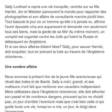
Sally Lockhart a repris une vie tranquille, centrée sur sa fille
Harriet. Jim et Webster parcourent le monde pour rapporter des
SÉRIE TV
photographies et son affaire de consultante marche plutôt bien.
Tout bascule le jour où un homme qu'elle n'a jamais vu, affirme
ÉVÉNEMENTS
l'avoir épousée cinq ans auparavant et demande non seulement
tous ses biens, mais la garde de sa fille! Au même moment, un
complot est organisé contre les Juifs qui fuient la Russie et
CONVENTION
débarquent en Angleterre.
Et si ces deux affaires étaient liées? Sally, pour sauver Harriet,
SPECTACLE
doit enquêter, tout en prenant la fuite au travers de l'Angleterre
victorienne...
DÉBAT
Une sombre affaire
EMISSION
AUTEURS
&
ÉDITEURS
Nous sommes à présent loin de la jeune fille aventureuse qui
rêvait des Indes et de liberté. Sally a mûri, grandi, et ses
malheurs n'ont fait que renforcer son caractère indépendant.
AUTEURS & ARTISTES
Mère célibataire dans l'Angleterre victorienne, elle doit affronter
son passé et de nombreux dangers, prouvant qu'on ne choisit
EDITEURS & COLLECTIONS
pas, un jour d'arrêter l'aventure mais que c'est bien celle-ci qui
guide toute une vie, lorsqu'on a mis, un jour, le doigt dans
LES PARUTIONS/SORTIES
l'engrenage.