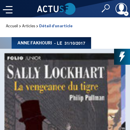
Identifiant
Accueil
Articles
Détail d'un article
À LA
UNE
LE FIL DE L'
INFO
- LE
31/10/2017
ANNE FAKHOURI
Mot de passe
NOS
RUBRIQUES
Rester connec
CONNEXION
LES UTOPIALES 2025
J'ai oublié mon m
Toujours pas inscri
IMAGINALES 2026