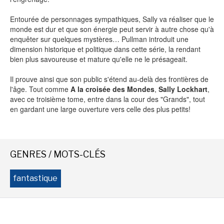
Entourée de personnages sympathiques, Sally va réaliser que le
monde est dur et que son énergie peut servir à autre chose qu'à
NEWSLETTER
enquêter sur quelques mystères… Pullman introduit une
dimension historique et politique dans cette série, la rendant
bien plus savoureuse et mature qu'elle ne le présageait.
S'ABONNER
En indiquant votre adresse mail ci-dessus, vous consentez à recevoir des mails de la
Il prouve ainsi que son public s'étend au-delà des frontières de
part d'Actusf. Vous pouvez vous désinscrire à tout moment à travers les liens de
désinscription.
l'âge. Tout comme
A la croisée des Mondes
,
Sally Lockhart
,
avec ce troisième tome, entre dans la cour des "Grands", tout
en gardant une large ouverture vers celle des plus petits!
LA RÉDACTION
CONTACT
FORUM
GENRES / MOTS-CLÉS
EDITIONS ACTUSF
fantastique
EMAGINAIRE
MES PREMIÈRES LECTURES