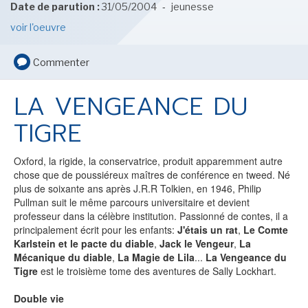
-
LE MOT DES ÉDITIONS ACTUSF
Date de parution :
31/05/2004
jeunesse
voir l'oeuvre
Commenter
VOIR TOUTES LES RUBRIQUES
LA VENGEANCE DU
TIGRE
Oxford, la rigide, la conservatrice, produit apparemment autre
BD
JEUNESSE
chose que de poussiéreux maîtres de conférence en tweed. Né
plus de soixante ans après J.R.R Tolkien, en 1946, Philip
Pullman suit le même parcours universitaire et devient
professeur dans la célèbre institution. Passionné de contes, il a
principalement écrit pour les enfants:
J'étais un rat
,
Le Comte
Karlstein et le pacte du diable
,
Jack le Vengeur
,
La
LIVRE
FILM
Mécanique du diable
,
La Magie de Lila
...
La Vengeance du
Tigre
est le troisième tome des aventures de Sally Lockhart.
Double vie