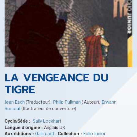
SENSE OF WONDER
CINÉMA ET SÉRIES
LA VENGEANCE DU
TIGRE
,
,
Jean Esch
(Traducteur)
Philip Pullman
( Auteur)
Erwann
LES ACTUALITÉS DE J.R.R. TOLKIEN
Surcouf
(Illustrateur de couverture)
Cycle/Série :
Sally Lockhart
Langue d'origine :
Anglais UK
Aux éditions :
-
Collection :
Gallimard
Folio Junior