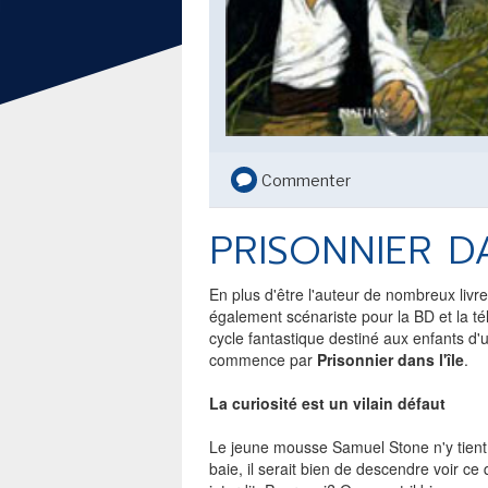
SECOND KNIGHT...
DAN JURGENS ET MIKE
PERKINS - BAT-MAN SECOND
KNIGHT... BATMAN VERSION
PULPS
Commenter
TOUTE L'ACTU
LE FIL DE L'
PRISONNIER DA
BD
JEUNESSE
En plus d'être l'auteur de nombreux livr
également scénariste pour la BD et la té
LIVRE
cycle fantastique destiné aux enfants 
commence par
Prisonnier dans l'île
.
FILM
La curiosité est un vilain défaut
SÉRIE TV
Le jeune mousse Samuel Stone n'y tient
baie, il serait bien de descendre voir ce