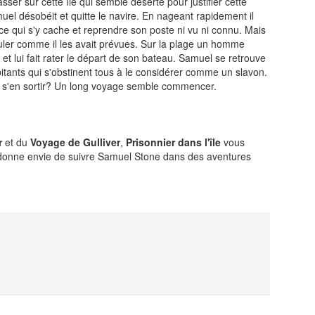
sser sur cette île qui semble déserte pour justifier cette
uel désobéit et quitte le navire. En nageant rapidement il
LA RÉDACTION
CONTACT
r ce qui s'y cache et reprendre son poste ni vu ni connu. Mais
uler comme il les avait prévues. Sur la plage un homme
R
EDITIONS ACTUSF
EMAGINAIRE
et lui fait rater le départ de son bateau. Samuel se retrouve
tez à
bitants qui s'obstinent tous à le considérer comme un slavon.
 vous
-il s'en sortir? Un long voyage semble commencer.
s de
-
-
-
okies
Publicités
Données personnelles
Plan du site
or
et du
Voyage de Gulliver
,
Prisonnier dans l'île
vous
donne envie de suivre Samuel Stone dans des aventures