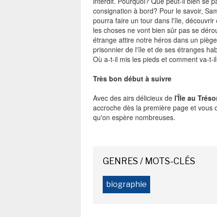
interdit. Pourquoi? Que peut-il bien se pa
consignation à bord? Pour le savoir, Sam
NEWSLETTER
pourra faire un tour dans l'île, découvri
les choses ne vont bien sûr pas se déro
S'ABONNE
étrange attire notre héros dans un piège 
En indiquant votre adresse mail ci-dessus, vous consen
prisonnier de l'île et de ses étranges ha
recevoir des mails de la part d'Actusf. Vous pouvez
Où a-t-il mis les pieds et comment va-t
désinscrire à tout moment à travers les lien
désinscription.
Très bon début à suivre
-
Mentions légales
Co
Avec des airs délicieux de
l'Île au Trés
accroche dès la première page et vous 
qu'on espère nombreuses.
GENRES / MOTS-CLÉS
biographie