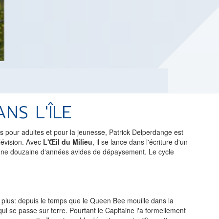
LES ACTUALITÉS DE J.R.R.
TOLKIEN
VOIR TOUTES LES RUBRIQUES
INFO
ÉVÉNEMENTS
AU
NS L'ÎLE
CONVENTION
AUTEU
SPECTACLE
EDITE
es pour adultes et pour la jeunesse, Patrick Delperdange est
lévision. Avec
L'Œil du Milieu
, il se lance dans l'écriture d'un
DÉBAT
LES P
d'une douzaine d'années avides de dépaysement. Le cycle
EMISSION
DERNIERS
L'AGENDA
ÉVÉNEMENTS
 plus: depuis le temps que le Queen Bee mouille dans la
 qui se passe sur terre. Pourtant le Capitaine l'a formellement