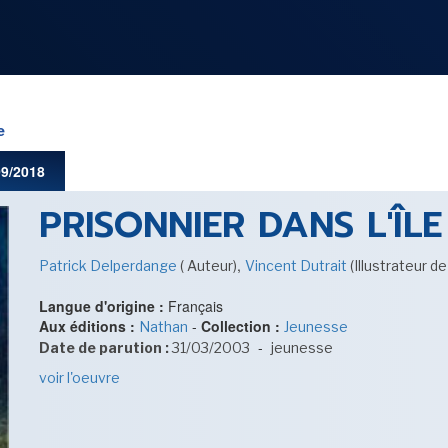
NOS
RUBRIQUES
e
09/2018
PRISONNIER DANS L'ÎLE
LES UTOPIALES 2025
,
Patrick Delperdange
( Auteur)
Vincent Dutrait
(Illustrateur d
Langue d'origine :
Français
Aux éditions :
-
Collection :
Nathan
Jeunesse
SENSE OF WONDER
-
Date de parution :
31/03/2003
jeunesse
voir l'oeuvre