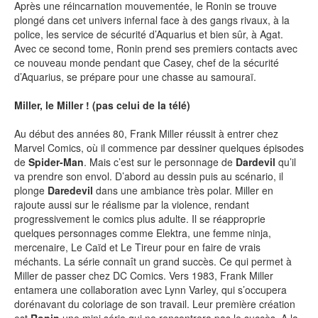
Après une réincarnation mouvementée, le Ronin se trouve
plongé dans cet univers infernal face à des gangs rivaux, à la
SÉRIE TV
police, les service de sécurité d’Aquarius et bien sûr, à Agat.
Avec ce second tome, Ronin prend ses premiers contacts avec
ce nouveau monde pendant que Casey, chef de la sécurité
ÉVÉNEMENTS
d’Aquarius, se prépare pour une chasse au samouraï.
Miller, le Miller ! (pas celui de la télé)
CONVENTION
Au début des années 80, Frank Miller réussit à entrer chez
SPECTACLE
Marvel Comics, où il commence par dessiner quelques épisodes
de
Spider-Man
. Mais c’est sur le personnage de
Dardevil
qu’il
DÉBAT
va prendre son envol. D’abord au dessin puis au scénario, il
EMISSION
plonge
Daredevil
dans une ambiance très polar. Miller en
rajoute aussi sur le réalisme par la violence, rendant
AUTEURS
&
ÉDITEURS
progressivement le comics plus adulte. Il se réapproprie
quelques personnages comme Elektra, une femme ninja,
mercenaire, Le Caïd et Le Tireur pour en faire de vrais
AUTEURS & ARTISTES
méchants. La série connaît un grand succès. Ce qui permet à
Miller de passer chez DC Comics. Vers 1983, Frank Miller
EDITEURS & COLLECTIONS
entamera une collaboration avec Lynn Varley, qui s’occupera
dorénavant du coloriage de son travail. Leur première création
LES PARUTIONS/SORTIES