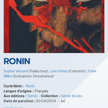
SENSE OF WONDER
CINÉMA ET SÉRIES
RONIN
,
,
Sophie Viévard
(Traducteur)
Lynn Varley
(Coloriste)
Frank
Miller
(Scénariste, Dessinateur)
LES ACTUALITÉS DE J.R.R. TOLKIEN
Cycle/Série :
Ronin
Langue d'origine :
Français
Aux éditions :
-
Collection :
Semic
Semic Books
-
Date de parution :
30/04/2004
bd