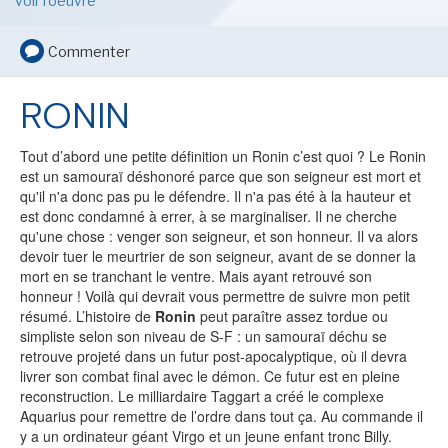
voir l'oeuvre
LE MOT DES ÉDITIONS ACTUSF
Commenter
RONIN
VOIR TOUTES LES RUBRIQUES
Tout d’abord une petite définition un Ronin c’est quoi ? Le Ronin
est un samouraï déshonoré parce que son seigneur est mort et
qu'il n'a donc pas pu le défendre. Il n'a pas été à la hauteur et
est donc condamné à errer, à se marginaliser. Il ne cherche
qu'une chose : venger son seigneur, et son honneur. Il va alors
BD
JEUNESSE
devoir tuer le meurtrier de son seigneur, avant de se donner la
mort en se tranchant le ventre. Mais ayant retrouvé son
honneur ! Voilà qui devrait vous permettre de suivre mon petit
résumé. L’histoire de
Ronin
peut paraître assez tordue ou
simpliste selon son niveau de S-F : un samouraï déchu se
retrouve projeté dans un futur post-apocalyptique, où il devra
LIVRE
FILM
livrer son combat final avec le démon. Ce futur est en pleine
reconstruction. Le milliardaire Taggart a créé le complexe
Aquarius pour remettre de l’ordre dans tout ça. Au commande il
y a un ordinateur géant Virgo et un jeune enfant tronc Billy.