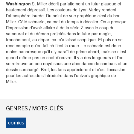
Washington
!). Miller décrit parfaitement un futur glauque et
hautement dépressif. Les couleurs de Lynn Varley rendent
-
-
-
Mentions légales
Cookies
Publicités
l’atmosphère lourde. Du point de vue graphique c’est du bon
-
Données personnelles
Plan du site
Miller. Côté scénario, ça met du temps à décoller. On a presque
l’impression d’avoir affaire à de la série Z avec le coup du
samouraï et du démon projetés dans le futur par magie,
franchement, au départ ça m’a laissé sceptique. Et puis on se
rend compte qu’en fait cà tient la route. Le scénario est donc
moins nanaresque qu’il n’y paraît de prime abord, mais ce n’est
quand même pas un chef-d’œuvre. Il y a des longueurs et l’on
se retrouve un peu noyé sous une abondance de combats et un
dessin surchargé. Bref, les fans apprécieront et c’est l’occasion
pour les autres de s’introduire dans l’univers graphique de
Miller.
GENRES / MOTS-CLÉS
comics