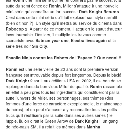
est
Ronin
une mini série qui ne rencontrera pas le succès. A la
suite du semi échec de
Ronin
, Miller s’attaque à une nouvelle
mini-série qui connaîtra un fort succès :
Dark Knight Returns
.
C’est dans cette mini-série qu’il fait exploser son style narratif
NEWSLETTER
(bien dit non ?). Un style qu’il mettra au service du cinéma dans
Robocop
2
. A partir de ce moment, il acquiert le statut d'auteur
incontournable. Dès lors, il multiplie les travaux comme
S'ABONNER
scénariste avec
Batman year one
,
Electra lives again
et la
En indiquant votre adresse mail ci-dessus, vous consentez à recevoir des mails de la
série très noir
Sin City
.
part d'Actusf. Vous pouvez vous désinscrire à tout moment à travers les liens de
désinscription.
Shaolin Ninja contre les Robots de l’Espace ? Que nenni !!
LA RÉDACTION
Ronin
est une série vieille de 20 ans dont la première version
CONTACT
française est introuvable depuis fort longtemps. Depuis le bâclé
Dark Knight 2
sortit aux éditions USA en 2002, il est bon de se
FORUM
replonger dans du bon vieux Miller de qualité.
Ronin
rassemble
en effet à peu près tous les ingrédients qui constitueront par la
EDITIONS ACTUSF
suite l’univers de Miller, ses personnages, ses thèmes (des
femmes d’une force de caractère exceptionnelle, le malmenage
EMAGINAIRE
du héros), et on peut s’amuser à y reconnaître tous les petits
trucs qu’il réutilisera par la suite dans ses autres séries ( le
MES PREMIÈRES LECTURES
hippie, là, on dirait le Green Arrow de
Dark Knight
!, un gang
de néo-nazis SM, il a refait les mêmes dans
Martha