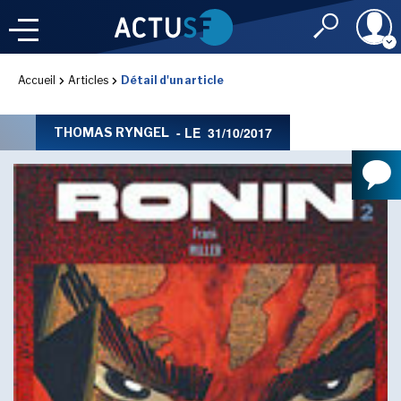
Identifiant
Accueil
Articles
Détail d'un article
À LA
UNE
LE FIL DE L'
INFO
- LE
31/10/2017
THOMAS RYNGEL
Mot de passe
NOS
RUBRIQUES
Rester connec
CONNEXION
LES UTOPIALES 2025
J'ai oublié mon m
Toujours pas inscri
IMAGINALES 2026