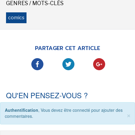
GENRES / MOTS-CLÉS
-
-
-
Mentions légales
Cookies
Publicités
comics
-
Données personnelles
Plan du site
PARTAGER CET ARTICLE
QU'EN PENSEZ-VOUS ?
Authentification
, Vous devez être connecté pour ajouter des
×
commentaires.