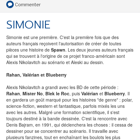
Commenter
SIMONIE
SENSE OF WONDER
Simonie est une première. C'est la première fois que des
auteurs français reçoivent l'autorisation de créer de toutes
pièces une histoire de
Spawn
. Les deux jeunes auteurs français
qui se trouvent à l'origine de ce projet franco-américain sont
Alexis Nikolavitch au scénario et Aleski au dessin.
CINÉMA ET SÉRIES
Rahan, Valérian et Blueberry
Alexis Nikolavitch a grandi avec les BD de cette période :
Rahan
,
Mister No
,
Blek le Roc
, puis
Valérian
et
Blueberry
. Il
en gardera un goût marqué pour les histoires "de genre" : polar,
LES ACTUALITÉS DE J.R.R. TOLKIEN
science-fiction, western et fantastique, parfois mixés les uns
avec les autres. Malgré une formation scientifique, il s'est
toujours destiné à la bande dessinée. C'est la rencontre avec
Denis Bajram, en 1991, qui déclenchera les choses : il cessa de
dessiner pour se concentrer au scénario. Il travaille avec
plusieurs fanzines, tout en enchaînant les boulots les plus