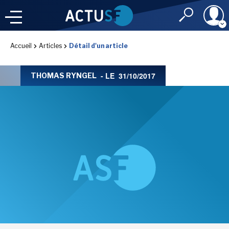
Identifiant
Accueil
Articles
Détail d'un article
À LA
UNE
LE FIL DE L'
INFO
- LE
31/10/2017
THOMAS RYNGEL
Mot de passe
NOS
RUBRIQUES
Rester connec
CONNEXION
LES UTOPIALES 2025
J'ai oublié mon m
Toujours pas inscri
IMAGINALES 2026