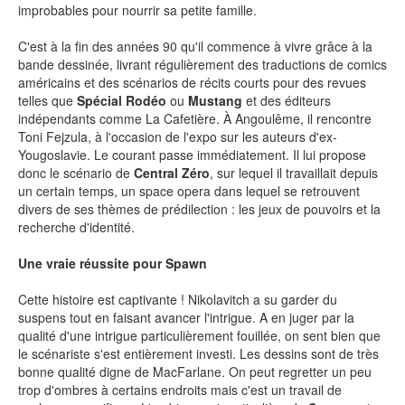
LE MOT DES ÉDITIONS ACTUSF
improbables pour nourrir sa petite famille.
C'est à la fin des années 90 qu'il commence à vivre grâce à la
bande dessinée, livrant régulièrement des traductions de comics
américains et des scénarios de récits courts pour des revues
VOIR TOUTES LES RUBRIQUES
telles que
Spécial Rodéo
ou
Mustang
et des éditeurs
indépendants comme La Cafetière. À Angoulême, il rencontre
Toni Fejzula, à l'occasion de l'expo sur les auteurs d'ex-
Yougoslavie. Le courant passe immédiatement. Il lui propose
donc le scénario de
Central Zéro
, sur lequel il travaillait depuis
un certain temps, un space opera dans lequel se retrouvent
divers de ses thèmes de prédilection : les jeux de pouvoirs et la
recherche d'identité.
BD
JEUNESSE
Une vraie réussite pour Spawn
Cette histoire est captivante ! Nikolavitch a su garder du
suspens tout en faisant avancer l'intrigue. A en juger par la
qualité d'une intrigue particulièrement fouillée, on sent bien que
LIVRE
FILM
le scénariste s'est entièrement investi. Les dessins sont de très
bonne qualité digne de MacFarlane. On peut regretter un peu
trop d'ombres à certains endroits mais c'est un travail de