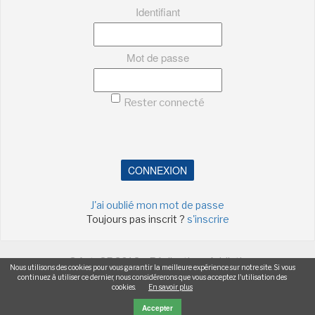
Identifiant
Mot de passe
Rester connecté
CONNEXION
J'ai oublié mon mot de passe
Toujours pas inscrit ?
s'inscrire
©ActuSF 2018 - Réalisation :
Addictic
Nous utilisons des cookies pour vous garantir la meilleure expérience sur notre site. Si vous
continuez à utiliser ce dernier, nous considérerons que vous acceptez l'utilisation des
-
-
-
-
Mentions légales
Cookies
Publicités
Données personnelles
cookies.
En savoir plus
Plan du site
Accepter