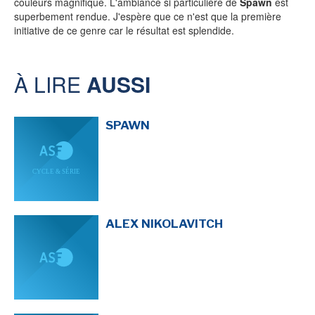
couleurs magnifique. L'ambiance si particulière de
Spawn
est
superbement rendue. J'espère que ce n'est que la première
initiative de ce genre car le résultat est splendide.
SÉRIE TV
ÉVÉNEMENTS
À LIRE
AUSSI
CONVENTION
SPAWN
SPECTACLE
DÉBAT
EMISSION
AUTEURS
&
ÉDITEURS
ALEX NIKOLAVITCH
AUTEURS & ARTISTES
EDITEURS & COLLECTIONS
LES PARUTIONS/SORTIES