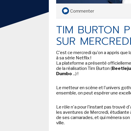
SECOND KNIGHT...
Commenter
DAN JURGENS ET MIKE
PERKINS - BAT-MAN SECOND
TIM BURTON P
KNIGHT... BATMAN VERSION
PULPS
SUR MERCREDI
TOUTE L'ACTU
LE FIL DE L'
C'est ce mercredi qu'on a appris que la
à sa série Netflix !
BD
La plateforme a présenté officiellem
de la réalisation Tim Burton (
Beetleju
Dumbo
...) !
JEUNESSE
LIVRE
Le metteur en scène et l'univers got
ensemble, on peut espérer une excell
FILM
Le rôle n'a pour l'instant pas trouvé d
SÉRIE TV
les aventures de Mercredi, étudiante 
de ses camarades, et qui mènera son e
ville.