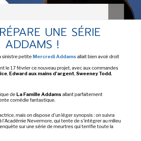
LES ACTUALITÉS DE J.R.R.
TOLKIEN
RÉPARE UNE SÉRIE
VOIR TOUTES LES RUBRIQUES
 ADDAMS !
INFO
ÉVÉNEMENTS
AU
 sinistre petite
Mercredi Addams
allait bien avoir droit
ent le 17 février ce nouveau projet, avec aux commandes
CONVENTION
AUTEU
ice
,
Edward aux mains d'argent
,
Sweeney Todd
,
SPECTACLE
EDITE
DÉBAT
LES P
hique de
La Famille Addams
allant parfaitement
ente comédie fantastique.
EMISSION
'actrice, mais on dispose d'un léger synopsis : on suivra
DERNIERS
L'AGENDA
à l'Académie Nevermore, qui tente de s'intégrer au milieu
ÉVÉNEMENTS
nquête sur une série de meurtres qui terrifie toute la