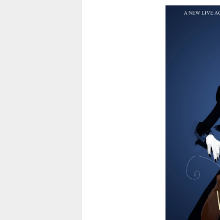
NEWSLETTER
S'ABONNE
En indiquant votre adresse mail ci-dessus, vous consen
recevoir des mails de la part d'Actusf. Vous pouvez
désinscrire à tout moment à travers les lien
désinscription.
-
Mentions légales
Co