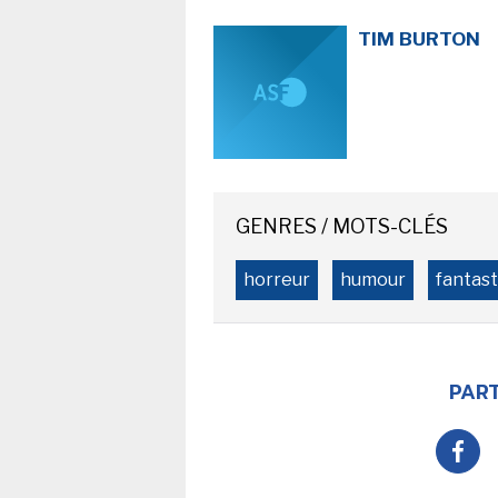
TIM BURTON
GENRES / MOTS-CLÉS
horreur
humour
fantast
PART