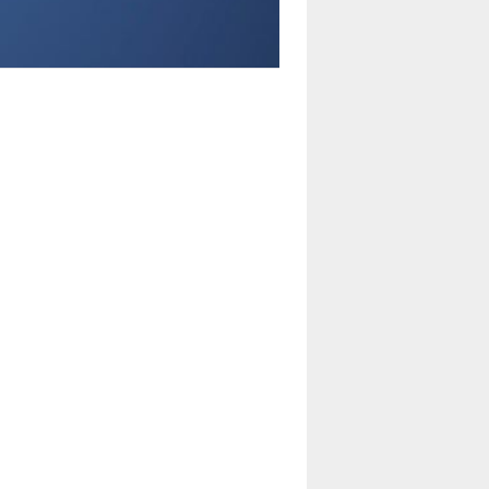
LE MOT DES ÉDITIONS
ACTUSF
TEURS
&
ÉDITEURS
RS & ARTISTES
URS & COLLECTIONS
ARUTIONS/SORTIES