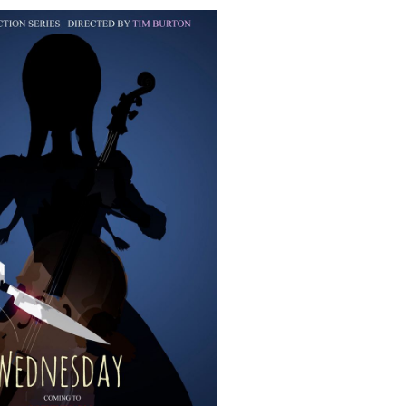
LA RÉDACTION
CONTACT
R
EDITIONS ACTUSF
EMAGINAIRE
tez à
 vous
s de
-
-
-
okies
Publicités
Données personnelles
Plan du site