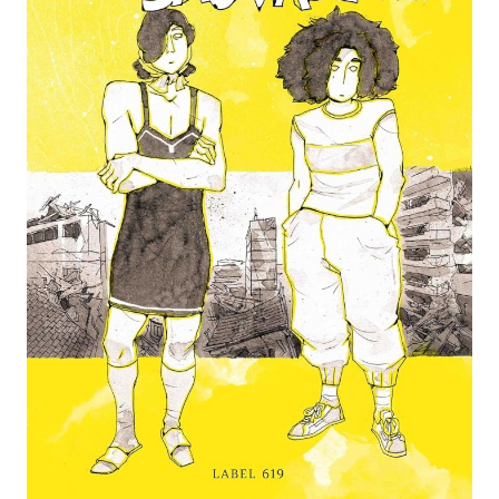
-
-
-
Mentions légales
Cookies
Publicités
-
Données personnelles
Plan du site