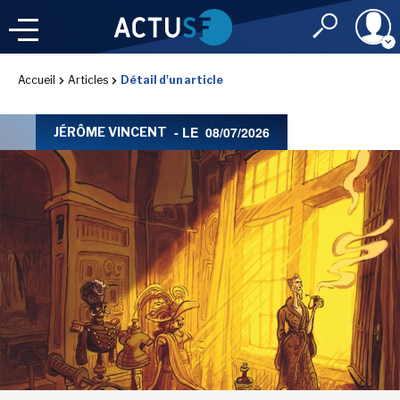
Identifiant
Accueil
Articles
Détail d'un article
À LA
UNE
LE FIL DE L'
INFO
- LE
08/07/2026
JÉRÔME VINCENT
Mot de passe
NOS
RUBRIQUES
Rester connec
CONNEXION
LES UTOPIALES 2025
J'ai oublié mon m
Toujours pas inscri
IMAGINALES 2026