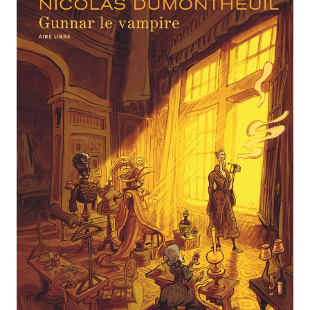
SÉRIE TV
ÉVÉNEMENTS
CONVENTION
SPECTACLE
DÉBAT
EMISSION
AUTEURS
&
ÉDITEURS
AUTEURS & ARTISTES
EDITEURS & COLLECTIONS
LES PARUTIONS/SORTIES