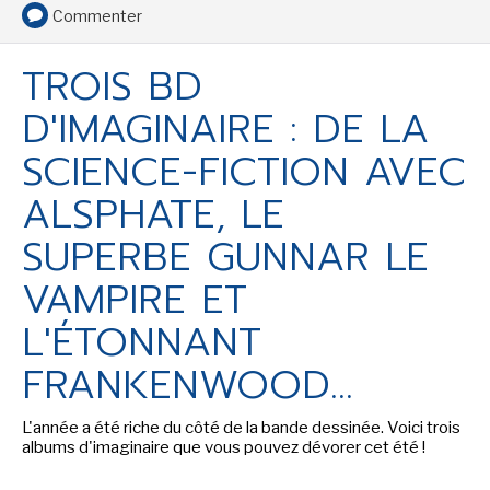
Commenter
TROIS BD
SENSE OF WONDER
D'IMAGINAIRE : DE LA
SCIENCE-FICTION AVEC
ALSPHATE, LE
SUPERBE GUNNAR LE
CINÉMA ET SÉRIES
VAMPIRE ET
L'ÉTONNANT
FRANKENWOOD...
LES ACTUALITÉS DE J.R.R. TOLKIEN
L'année a été riche du côté de la bande dessinée. Voici trois
albums d'imaginaire que vous pouvez dévorer cet été !