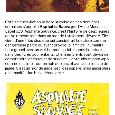
NEWSLETTER
Côté science-fiction, la belle surprise de ces dernières
semaines s'appelle
Asphalte Sauvage
d'Anne Masse au
S'ABONNER
Label 619. Asphalte Sauvage, c'est l'histoire de deux jeunes
qui se rencontrent dans un monde totalement dévasté. Elle
En indiquant votre adresse mail ci-dessus, vous consentez à recevoir des mails de la
vient d'une tribu disparue qui considérait la lecture comme
part d'Actusf. Vous pouvez vous désinscrire à tout moment à travers les liens de
dangereuse parce qu'ayant provoqué la fin de l'humanité.
désinscription.
Lui a grandi avec un vieil homme qui lui a appris la lecture
dans des livres pour enfants. Et ensemble, ils vont devoir se
LA RÉDACTION
comprendre, et essayer de survivre. Un vrai album post-apo
comme on aime, tout en noir et blanc et avec une touche de
CONTACT
jaune. C'est un monde aride, sec, désespéré, mais aussi plein
d'humanité. Une belle découverte.
FORUM
EDITIONS ACTUSF
EMAGINAIRE
MES PREMIÈRES LECTURES