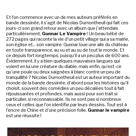
LE MOT DES ÉDITIONS ACTUSF
Et l’on commence avec un de mes auteurs préférés en
bande dessinée, il s'agit de Nicolas Dumontheuil qui fait ces
jours-ci son grand retour avec un album que j'attendais
VOIR TOUTES LES RUBRIQUES
particulièrement,
Gunnar Le Vampire
! Un beau bébé de
272 pages qui raconte la vie d'un petit village qui a sa mairie,
son église et... son vampire. Gunnar loue une aile du château
en toute transparence, au vu et au su de tout le monde. Et
ce depuis fort longtemps, puisqu'il a un peu plus de 600 ans.
Évidemment, il y a bien quelques mauvaises langues qui
voient en lui une créature du diable, mais enfin, qu'est-ce
qu'une poule ou deux saignées à blanc contre un peu de
BD
JEUNESSE
tranquillité ? Nicolas Dumontheuil est un auteur important du
monde de la bande dessinée, d'abord pour les histoires qu'il
choisit, souvent des comédies un peu décalées tout à fait
réjouissantes et profondes, mais aussi pour son trait si
particulier, si reconnaissable. Ils ne sont pas si nombreux
ceux et celles que l'on identifie par leurs dessins. Tout est à
l'encre de Chine et d'une précision folle.
Gunnar le vampire
LIVRE
FILM
est une réussite !