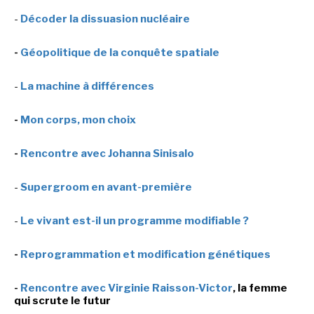
-
Décoder la dissuasion nucléaire
-
-
-
Mentions légales
Cookies
Publicités
-
Données personnelles
Plan du site
-
Géopolitique de la conquête spatiale
-
La machine à différences
-
Mon corps, mon choix
-
Rencontre avec Johanna Sinisalo
-
Supergroom en avant-première
-
Le vivant est-il un programme modifiable ?
-
Reprogrammation et modification génétiques
-
Rencontre avec Virginie Raisson-Victor
, la femme
qui scrute le futur