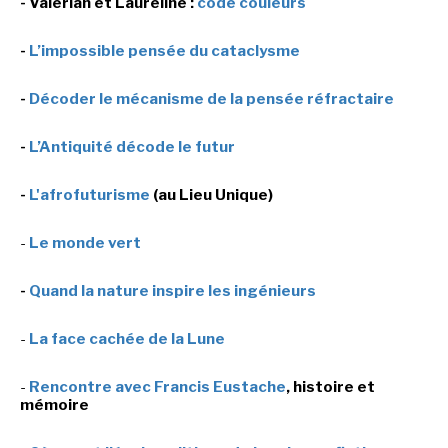
- Valérian et Laureline :
code couleurs
LE MOT DES ÉDITIONS ACTUSF
-
L’impossible pensée du cataclysme
-
Décoder le mécanisme de la pensée réfractaire
VOIR TOUTES LES RUBRIQUES
-
L’Antiquité décode le futur
-
L'afrofuturisme
(au Lieu Unique)
-
Le monde vert
BD
JEUNESSE
-
Quand la nature inspire les ingénieurs
-
La face cachée de la Lune
LIVRE
FILM
-
Rencontre avec Francis Eustache
, histoire et
mémoire