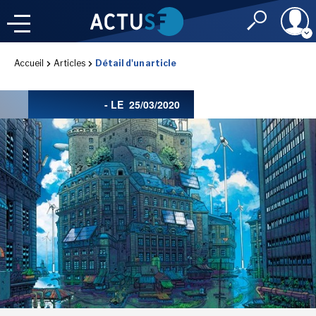
Identifiant
Accueil
Articles
Détail d'un article
À LA
UNE
LE FIL DE L'
INFO
- LE
25/03/2020
Mot de passe
NOS
RUBRIQUES
Rester connec
CONNEXION
LES UTOPIALES 2025
J'ai oublié mon m
Toujours pas inscri
IMAGINALES 2026