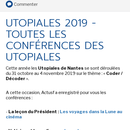
Commenter
UTOPIALES 2019 -
SENSE OF WONDER
TOUTES LES
CONFÉRENCES DES
UTOPIALES
CINÉMA ET SÉRIES
Cette année les
Utopiales de Nantes
se sont déroulées
du 31 octobre au 4 novembre 2019 sur le thème : «
Coder /
Décoder
».
A cette occasion, Actusf a enregistré pour vous les
conférences :
LES ACTUALITÉS DE J.R.R. TOLKIEN
-
La leçon du Président :
Les voyages dans la Lune au
cinéma