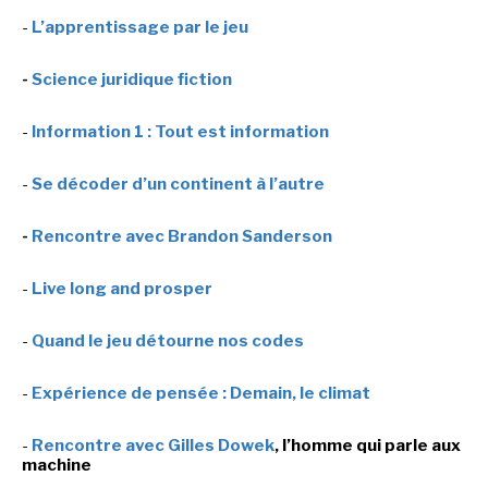
-
L’apprentissage par le jeu
-
Science juridique fiction
NEWSLETTER
-
Information 1 : Tout est information
S'ABONNER
En indiquant votre adresse mail ci-dessus, vous consentez à recevoir des mails de la
part d'Actusf. Vous pouvez vous désinscrire à tout moment à travers les liens de
-
Se décoder d’un continent à l’autre
désinscription.
-
Rencontre avec Brandon Sanderson
LA RÉDACTION
CONTACT
-
Live long and prosper
FORUM
-
Quand le jeu détourne nos codes
EDITIONS ACTUSF
-
Expérience de pensée : Demain, le climat
EMAGINAIRE
MES PREMIÈRES LECTURES
-
Rencontre avec Gilles Dowek
, l’homme qui parle aux
machine