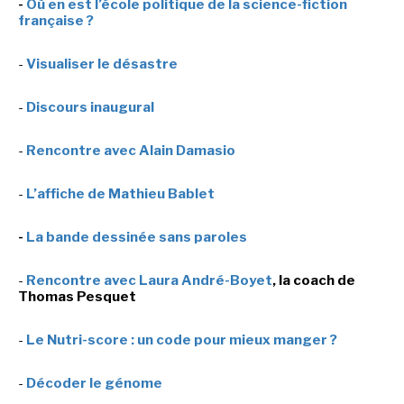
-
Où en est l’école politique de la science-fiction
française ?
SÉRIE TV
-
Visualiser le désastre
ÉVÉNEMENTS
-
Discours inaugural
CONVENTION
-
Rencontre avec Alain Damasio
SPECTACLE
-
L’affiche de Mathieu Bablet
DÉBAT
-
La bande dessinée sans paroles
EMISSION
AUTEURS
&
ÉDITEURS
-
Rencontre avec Laura André-Boyet
, la coach de
Thomas Pesquet
AUTEURS & ARTISTES
-
Le Nutri-score : un code pour mieux manger ?
EDITEURS & COLLECTIONS
-
Décoder le génome
LES PARUTIONS/SORTIES