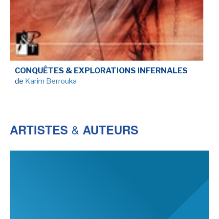
SÉRIE TV
ÉVÉNEMENTS
CONQUÊTES & EXPLORATIONS INFERNALES
CONVENTION
de
Karim Berrouka
SPECTACLE
DÉBAT
&
ARTISTES
AUTEURS
EMISSION
AUTEURS
&
ÉDITEURS
AUTEURS & ARTISTES
EDITEURS & COLLECTIONS
LES PARUTIONS/SORTIES