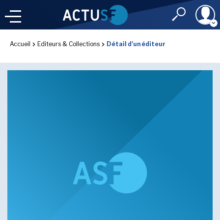
Identifiant
Accueil
Editeurs & Collections
Détail d'un éditeur
À LA
UNE
LE FIL DE L'
INFO
Mot de passe
NOS
RUBRIQUES
Rester connec
CONNEXION
LES UTOPIALES 2025
J'ai oublié mon m
Toujours pas inscri
IMAGINALES 2026