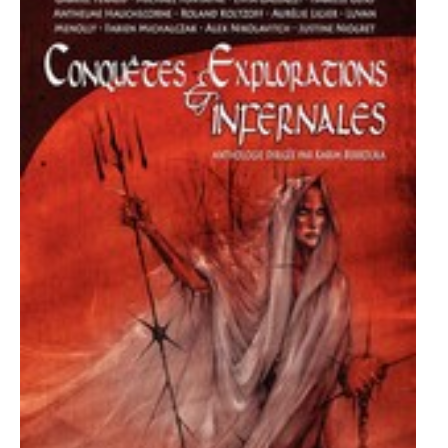
LE MOT DES ÉDITIONS ACTUSF
VOIR TOUTES LES RUBRIQUES
BD
JEUNESSE
LIVRE
FILM