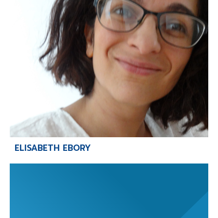
-
-
-
Mentions légales
Cookies
Publicités
-
Données personnelles
Plan du site
ELISABETH EBORY