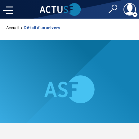
Identifiant
Accueil
Détail d'un univers
À LA
UNE
LE FIL DE L'
INFO
Mot de passe
NOS
RUBRIQUES
Rester connec
CONNEXION
LES UTOPIALES 2025
J'ai oublié mon m
Toujours pas inscri
IMAGINALES 2026