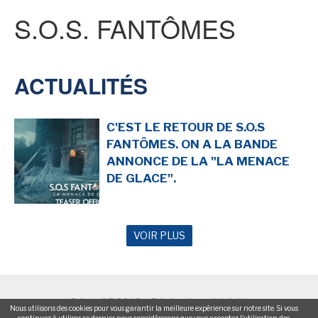
S.O.S. FANTÔMES
SENSE OF WONDER
ACTUALITÉS
C'EST LE RETOUR DE S.O.S
FANTÔMES. ON A LA BANDE
CINÉMA ET SÉRIES
ANNONCE DE LA "LA MENACE
DE GLACE".
VOIR PLUS
LES ACTUALITÉS DE J.R.R. TOLKIEN
©ActuSF 2018 - Réalisation :
Addictic
Nous utilisons des cookies pour vous garantir la meilleure expérience sur notre site. Si vous