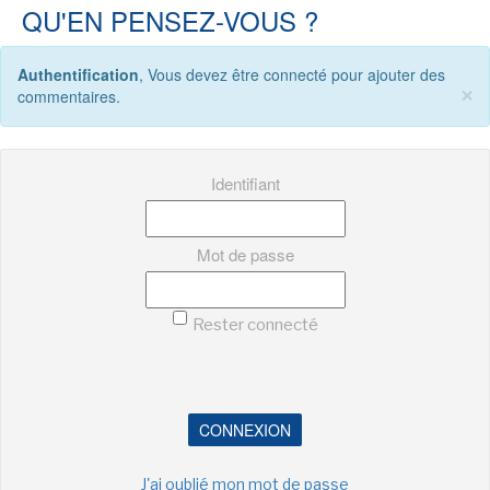
LE MOT DES ÉDITIONS ACTUSF
QU'EN PENSEZ-VOUS ?
Authentification
, Vous devez être connecté pour ajouter des
×
commentaires.
VOIR TOUTES LES RUBRIQUES
Identifiant
Mot de passe
BD
JEUNESSE
Rester connecté
LIVRE
FILM
CONNEXION
J'ai oublié mon mot de passe