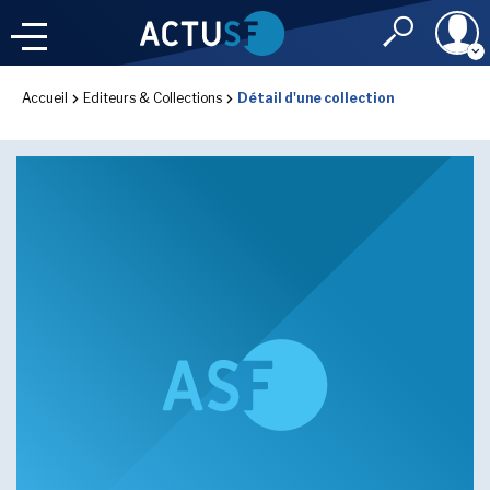
Identifiant
Accueil
Editeurs & Collections
Détail d'une collection
À LA
UNE
LE FIL DE L'
INFO
Mot de passe
NOS
RUBRIQUES
Rester connec
CONNEXION
LES UTOPIALES 2025
J'ai oublié mon m
Toujours pas inscri
IMAGINALES 2026