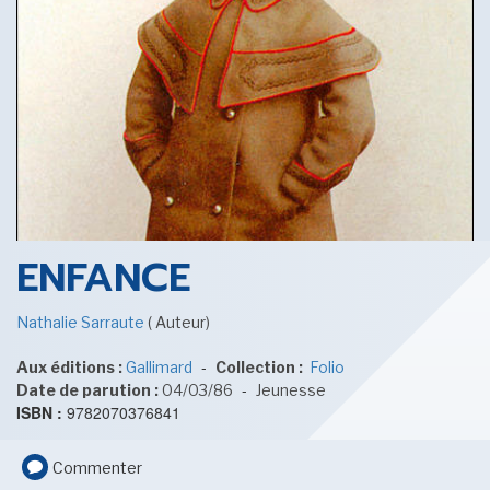
SENSE OF WONDER
CINÉMA ET SÉRIES
ENFANCE
Nathalie Sarraute
( Auteur)
-
Aux éditions :
Gallimard
Collection :
Folio
LES ACTUALITÉS DE J.R.R. TOLKIEN
-
Date de parution :
04/03/86
Jeunesse
ISBN :
9782070376841
Commenter