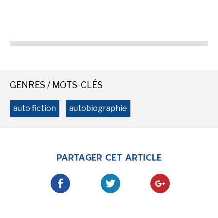
SÉRIE TV
ÉVÉNEMENTS
CONVENTION
GENRES / MOTS-CLÉS
SPECTACLE
auto fiction
autobiographie
DÉBAT
EMISSION
AUTEURS
&
ÉDITEURS
PARTAGER CET ARTICLE
AUTEURS & ARTISTES
EDITEURS & COLLECTIONS
LES PARUTIONS/SORTIES