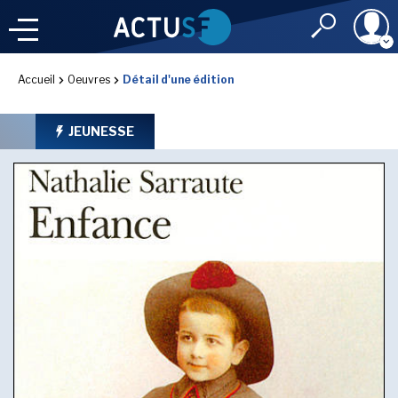
Identifiant
Accueil
Oeuvres
Détail d'une édition
À LA
UNE
LE FIL DE L'
INFO
JEUNESSE
Mot de passe
NOS
RUBRIQUES
Rester connec
CONNEXION
LES UTOPIALES 2025
J'ai oublié mon m
Toujours pas inscri
IMAGINALES 2026