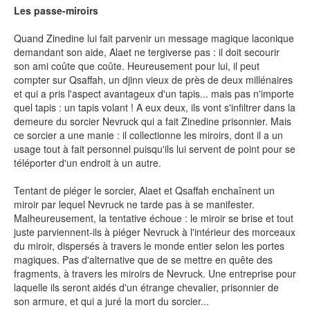
Les passe-miroirs
SÉRIE TV
Quand Zinedine lui fait parvenir un message magique laconique
demandant son aide, Alaet ne tergiverse pas : il doit secourir
son ami coûte que coûte. Heureusement pour lui, il peut
ÉVÉNEMENTS
compter sur Qsaffah, un djinn vieux de près de deux millénaires
et qui a pris l'aspect avantageux d'un tapis... mais pas n'importe
quel tapis : un tapis volant ! A eux deux, ils vont s'infiltrer dans la
CONVENTION
demeure du sorcier Nevruck qui a fait Zinedine prisonnier. Mais
ce sorcier a une manie : il collectionne les miroirs, dont il a un
SPECTACLE
usage tout à fait personnel puisqu'ils lui servent de point pour se
DÉBAT
téléporter d'un endroit à un autre.
EMISSION
Tentant de piéger le sorcier, Alaet et Qsaffah enchaînent un
miroir par lequel Nevruck ne tarde pas à se manifester.
AUTEURS
&
ÉDITEURS
Malheureusement, la tentative échoue : le miroir se brise et tout
juste parviennent-ils à piéger Nevruck à l'intérieur des morceaux
du miroir, dispersés à travers le monde entier selon les portes
AUTEURS & ARTISTES
magiques. Pas d'alternative que de se mettre en quête des
EDITEURS & COLLECTIONS
fragments, à travers les miroirs de Nevruck. Une entreprise pour
laquelle ils seront aidés d'un étrange chevalier, prisonnier de
LES PARUTIONS/SORTIES
son armure, et qui a juré la mort du sorcier...