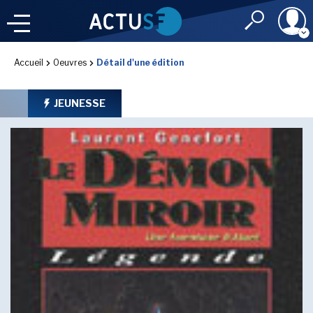
Identifiant
Accueil
Oeuvres
Détail d'une édition
À LA
UNE
LE FIL DE L'
INFO
JEUNESSE
Mot de passe
NOS
RUBRIQUES
Rester connec
CONNEXION
LES UTOPIALES 2025
J'ai oublié mon m
Toujours pas inscri
IMAGINALES 2026