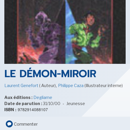
SENSE OF WONDER
CINÉMA ET SÉRIES
LE DÉMON-MIROIR
,
Laurent Genefort
( Auteur)
Philippe Caza
(Illustrateur interne)
Aux éditions :
Degliame
LES ACTUALITÉS DE J.R.R. TOLKIEN
-
Date de parution :
31/10/00
Jeunesse
ISBN :
9782914088107
Commenter