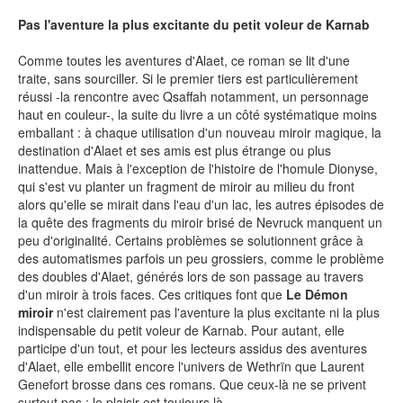
Pas l'aventure la plus excitante du petit voleur de Karnab
Comme toutes les aventures d'Alaet, ce roman se lit d'une
NEWSLETTER
traite, sans sourciller. Si le premier tiers est particulièrement
réussi -la rencontre avec Qsaffah notamment, un personnage
S'ABONNER
haut en couleur-, la suite du livre a un côté systématique moins
emballant : à chaque utilisation d'un nouveau miroir magique, la
En indiquant votre adresse mail ci-dessus, vous consentez à recevoir des mails de la
part d'Actusf. Vous pouvez vous désinscrire à tout moment à travers les liens de
destination d'Alaet et ses amis est plus étrange ou plus
désinscription.
inattendue. Mais à l'exception de l'histoire de l'homule Dionyse,
qui s'est vu planter un fragment de miroir au milieu du front
LA RÉDACTION
alors qu'elle se mirait dans l'eau d'un lac, les autres épisodes de
la quête des fragments du miroir brisé de Nevruck manquent un
CONTACT
peu d'originalité. Certains problèmes se solutionnent grâce à
des automatismes parfois un peu grossiers, comme le problème
FORUM
des doubles d'Alaet, générés lors de son passage au travers
d'un miroir à trois faces. Ces critiques font que
Le Démon
EDITIONS ACTUSF
miroir
n'est clairement pas l'aventure la plus excitante ni la plus
indispensable du petit voleur de Karnab. Pour autant, elle
EMAGINAIRE
participe d'un tout, et pour les lecteurs assidus des aventures
MES PREMIÈRES LECTURES
d'Alaet, elle embellit encore l'univers de Wethrïn que Laurent
Genefort brosse dans ces romans. Que ceux-là ne se privent
surtout pas : le plaisir est toujours là.