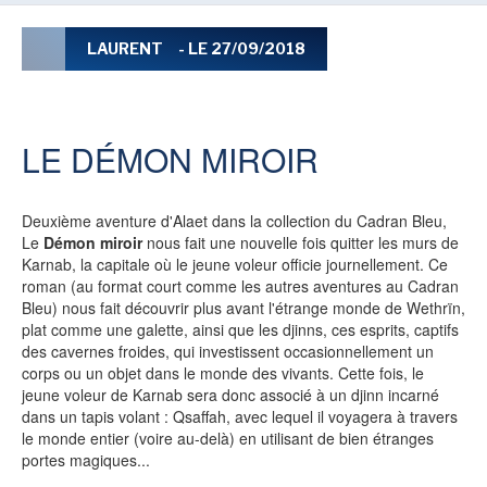
LE MOT DES ÉDITIONS ACTUSF
LAURENT
- LE 27/09/2018
VOIR TOUTES LES RUBRIQUES
LE DÉMON MIROIR
Deuxième aventure d'Alaet dans la collection du Cadran Bleu,
Le
Démon miroir
nous fait une nouvelle fois quitter les murs de
Karnab, la capitale où le jeune voleur officie journellement. Ce
BD
JEUNESSE
roman (au format court comme les autres aventures au Cadran
Bleu) nous fait découvrir plus avant l'étrange monde de Wethrïn,
plat comme une galette, ainsi que les djinns, ces esprits, captifs
des cavernes froides, qui investissent occasionnellement un
corps ou un objet dans le monde des vivants. Cette fois, le
jeune voleur de Karnab sera donc associé à un djinn incarné
LIVRE
FILM
dans un tapis volant : Qsaffah, avec lequel il voyagera à travers
le monde entier (voire au-delà) en utilisant de bien étranges
portes magiques...