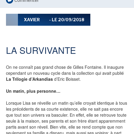
Commenter
LE MOT DES ÉDITIONS ACTUSF
XAVIER
- LE 20/09/2018
VOIR TOUTES LES RUBRIQUES
LA SURVIVANTE
On ne connaît pas grand chose de Gilles Fontaine. Il inaugure
cependant un nouveau cycle dans la collection qui avait publié
BD
JEUNESSE
La Trilogie d’Arkandias
d’Eric Boisset.
Un matin, plus personne…
Lorsque Lisa se réveille un matin qu’elle croyait identique à tous
les précédents de sa courte existence, elle ne sait pas encore
LIVRE
FILM
que tout son univers va basculer. En effet, elle se retrouve toute
seule à la maison, ses parents et son frère étant apparemment
partis avant son réveil. Bien vite, elle se rend compte que non
seulement sa famille a disparu, mais aussi ses voisins: à part