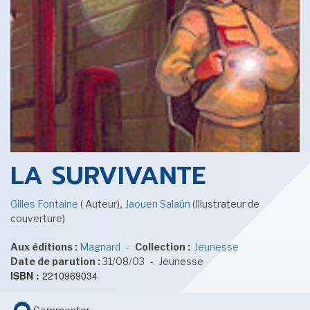
SENSE OF WONDER
CINÉMA ET SÉRIES
LA SURVIVANTE
,
Gilles Fontaine
( Auteur)
Jaouen Salaün
(Illustrateur de
couverture)
LES ACTUALITÉS DE J.R.R. TOLKIEN
-
Aux éditions :
Magnard
Collection :
Jeunesse
-
Date de parution :
31/08/03
Jeunesse
ISBN :
2210969034