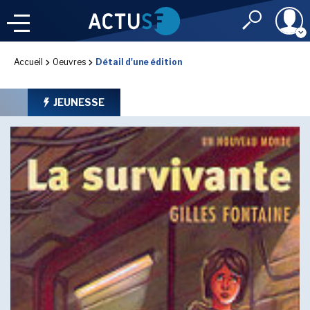
Identifiant
Accueil
Oeuvres
Détail d'une édition
À LA
UNE
LE FIL DE L'
INFO
JEUNESSE
Mot de passe
NOS
RUBRIQUES
Rester connec
CONNEXION
LES UTOPIALES 2025
J'ai oublié mon m
Toujours pas inscri
IMAGINALES 2026