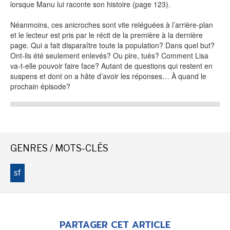
lorsque Manu lui raconte son histoire (page 123).
Néanmoins, ces anicroches sont vite reléguées à l’arrière-plan
et le lecteur est pris par le récit de la première à la dernière
NEWSLETTER
page. Qui a fait disparaître toute la population? Dans quel but?
Ont-ils été seulement enlevés? Ou pire, tués? Comment Lisa
S'ABONNER
va-t-elle pouvoir faire face? Autant de questions qui restent en
suspens et dont on a hâte d’avoir les réponses… À quand le
En indiquant votre adresse mail ci-dessus, vous consentez à recevoir des mails de la
part d'Actusf. Vous pouvez vous désinscrire à tout moment à travers les liens de
prochain épisode?
désinscription.
LA RÉDACTION
CONTACT
GENRES / MOTS-CLÉS
FORUM
EDITIONS ACTUSF
sf
EMAGINAIRE
MES PREMIÈRES LECTURES
PARTAGER CET ARTICLE