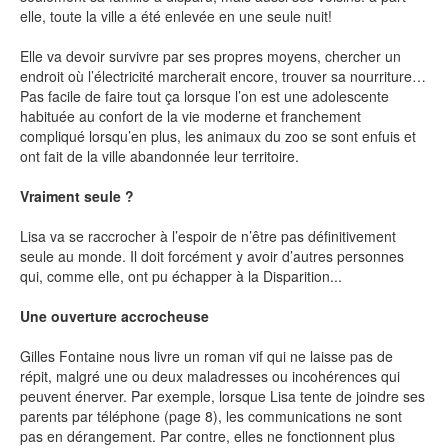
elle, toute la ville a été enlevée en une seule nuit!
SÉRIE TV
Elle va devoir survivre par ses propres moyens, chercher un
endroit où l’électricité marcherait encore, trouver sa nourriture…
Pas facile de faire tout ça lorsque l’on est une adolescente
ÉVÉNEMENTS
habituée au confort de la vie moderne et franchement
compliqué lorsqu’en plus, les animaux du zoo se sont enfuis et
ont fait de la ville abandonnée leur territoire.
CONVENTION
Vraiment seule ?
SPECTACLE
DÉBAT
Lisa va se raccrocher à l’espoir de n’être pas définitivement
seule au monde. Il doit forcément y avoir d’autres personnes
EMISSION
qui, comme elle, ont pu échapper à la Disparition...
AUTEURS
&
ÉDITEURS
Une ouverture accrocheuse
Gilles Fontaine nous livre un roman vif qui ne laisse pas de
AUTEURS & ARTISTES
répit, malgré une ou deux maladresses ou incohérences qui
EDITEURS & COLLECTIONS
peuvent énerver. Par exemple, lorsque Lisa tente de joindre ses
parents par téléphone (page 8), les communications ne sont
LES PARUTIONS/SORTIES
pas en dérangement. Par contre, elles ne fonctionnent plus