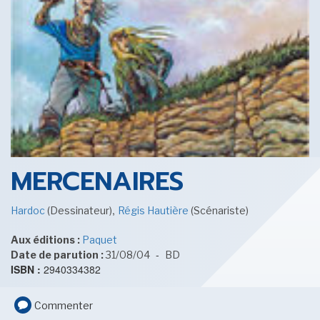
SENSE OF WONDER
CINÉMA ET SÉRIES
MERCENAIRES
,
Hardoc
(Dessinateur)
Régis Hautière
(Scénariste)
Aux éditions :
Paquet
LES ACTUALITÉS DE J.R.R. TOLKIEN
-
Date de parution :
31/08/04
BD
ISBN :
2940334382
Commenter