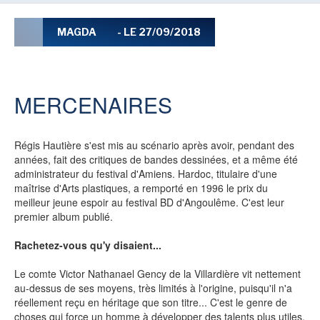
LE MOT DES ÉDITIONS ACTUSF
MAGDA
- LE 27/09/2018
VOIR TOUTES LES RUBRIQUES
MERCENAIRES
Régis Hautière s'est mis au scénario après avoir, pendant des
années, fait des critiques de bandes dessinées, et a même été
administrateur du festival d'Amiens. Hardoc, titulaire d'une
BD
JEUNESSE
maîtrise d'Arts plastiques, a remporté en 1996 le prix du
meilleur jeune espoir au festival BD d'Angoulême. C'est leur
premier album publié.
Rachetez-vous qu'y disaient...
LIVRE
FILM
Le comte Victor Nathanael Gency de la Villardière vit nettement
au-dessus de ses moyens, très limités à l'origine, puisqu'il n'a
réellement reçu en héritage que son titre... C'est le genre de
choses qui force un homme à développer des talents plus utiles,