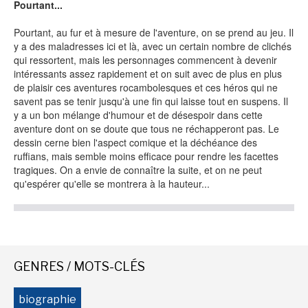
Pourtant...
Pourtant, au fur et à mesure de l'aventure, on se prend au jeu. Il
y a des maladresses ici et là, avec un certain nombre de clichés
NEWSLETTER
qui ressortent, mais les personnages commencent à devenir
intéressants assez rapidement et on suit avec de plus en plus
S'ABONNER
de plaisir ces aventures rocambolesques et ces héros qui ne
savent pas se tenir jusqu'à une fin qui laisse tout en suspens. Il
En indiquant votre adresse mail ci-dessus, vous consentez à recevoir des mails de la
part d'Actusf. Vous pouvez vous désinscrire à tout moment à travers les liens de
y a un bon mélange d'humour et de désespoir dans cette
désinscription.
aventure dont on se doute que tous ne réchapperont pas. Le
dessin cerne bien l'aspect comique et la déchéance des
LA RÉDACTION
ruffians, mais semble moins efficace pour rendre les facettes
tragiques. On a envie de connaître la suite, et on ne peut
CONTACT
qu'espérer qu'elle se montrera à la hauteur...
FORUM
EDITIONS ACTUSF
EMAGINAIRE
GENRES / MOTS-CLÉS
MES PREMIÈRES LECTURES
biographie