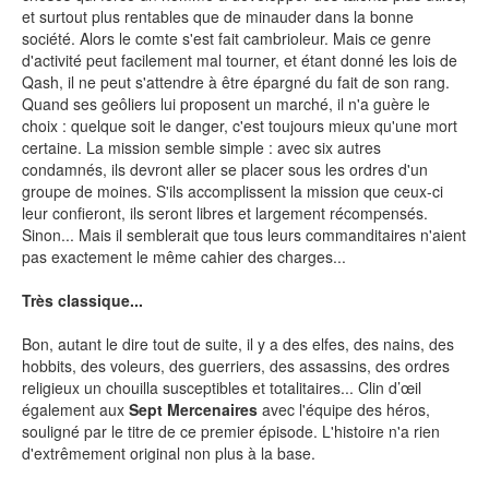
et surtout plus rentables que de minauder dans la bonne
société. Alors le comte s'est fait cambrioleur. Mais ce genre
SÉRIE TV
d'activité peut facilement mal tourner, et étant donné les lois de
Qash, il ne peut s'attendre à être épargné du fait de son rang.
Quand ses geôliers lui proposent un marché, il n'a guère le
ÉVÉNEMENTS
choix : quelque soit le danger, c'est toujours mieux qu'une mort
certaine. La mission semble simple : avec six autres
condamnés, ils devront aller se placer sous les ordres d'un
CONVENTION
groupe de moines. S'ils accomplissent la mission que ceux-ci
leur confieront, ils seront libres et largement récompensés.
SPECTACLE
Sinon... Mais il semblerait que tous leurs commanditaires n'aient
DÉBAT
pas exactement le même cahier des charges...
EMISSION
Très classique...
AUTEURS
&
ÉDITEURS
Bon, autant le dire tout de suite, il y a des elfes, des nains, des
hobbits, des voleurs, des guerriers, des assassins, des ordres
religieux un chouilla susceptibles et totalitaires... Clin d’œil
AUTEURS & ARTISTES
également aux
Sept Mercenaires
avec l'équipe des héros,
EDITEURS & COLLECTIONS
souligné par le titre de ce premier épisode. L'histoire n'a rien
d'extrêmement original non plus à la base.
LES PARUTIONS/SORTIES