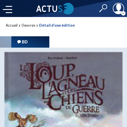
Identifiant
Accueil
Oeuvres
Détail d'une édition
À LA
UNE
LE FIL DE L'
INFO
BD
Mot de passe
NOS
RUBRIQUES
Rester connec
CONNEXION
LES UTOPIALES 2025
J'ai oublié mon m
Toujours pas inscri
IMAGINALES 2026