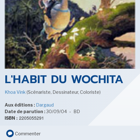
SENSE OF WONDER
CINÉMA ET SÉRIES
L'HABIT DU WOCHITA
Khoa Vink
(Scénariste, Dessinateur, Coloriste)
Aux éditions :
Dargaud
LES ACTUALITÉS DE J.R.R. TOLKIEN
-
Date de parution :
30/09/04
BD
ISBN :
2205055291
Commenter