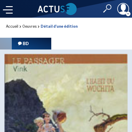
Identifiant
Accueil
Oeuvres
Détail d'une édition
À LA
UNE
LE FIL DE L'
INFO
BD
Mot de passe
NOS
RUBRIQUES
Rester connec
CONNEXION
LES UTOPIALES 2025
J'ai oublié mon m
Toujours pas inscri
IMAGINALES 2026