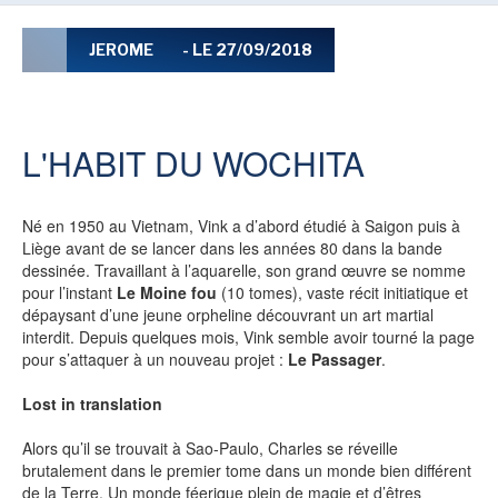
LE MOT DES ÉDITIONS ACTUSF
JEROME
- LE 27/09/2018
VOIR TOUTES LES RUBRIQUES
L'HABIT DU WOCHITA
Né en 1950 au Vietnam, Vink a d’abord étudié à Saigon puis à
Liège avant de se lancer dans les années 80 dans la bande
dessinée. Travaillant à l’aquarelle, son grand œuvre se nomme
BD
JEUNESSE
pour l’instant
Le Moine fou
(10 tomes), vaste récit initiatique et
dépaysant d’une jeune orpheline découvrant un art martial
interdit. Depuis quelques mois, Vink semble avoir tourné la page
pour s’attaquer à un nouveau projet :
Le Passager
.
Lost in translation
LIVRE
FILM
Alors qu’il se trouvait à Sao-Paulo, Charles se réveille
brutalement dans le premier tome dans un monde bien différent
de la Terre. Un monde féerique plein de magie et d’êtres