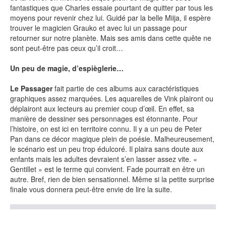
fantastiques que Charles essaie pourtant de quitter par tous les
moyens pour revenir chez lui. Guidé par la belle Miija, il espère
SÉRIE TV
trouver le magicien Grauko et avec lui un passage pour
retourner sur notre planète. Mais ses amis dans cette quête ne
sont peut-être pas ceux qu’il croit…
ÉVÉNEMENTS
Un peu de magie, d’espièglerie…
CONVENTION
Le Passager
fait partie de ces albums aux caractéristiques
graphiques assez marquées. Les aquarelles de Vink plairont ou
SPECTACLE
déplairont aux lecteurs au premier coup d’œil. En effet, sa
DÉBAT
manière de dessiner ses personnages est étonnante. Pour
l’histoire, on est ici en territoire connu. Il y a un peu de Peter
EMISSION
Pan dans ce décor magique plein de poésie. Malheureusement,
le scénario est un peu trop édulcoré. Il plaira sans doute aux
AUTEURS
&
ÉDITEURS
enfants mais les adultes devraient s’en lasser assez vite. «
Gentillet » est le terme qui convient. Fade pourrait en être un
autre. Bref, rien de bien sensationnel. Même si la petite surprise
AUTEURS & ARTISTES
finale vous donnera peut-être envie de lire la suite.
EDITEURS & COLLECTIONS
LES PARUTIONS/SORTIES