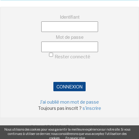
-
-
-
Mentions légales
Cookies
Publicités
Identifiant
-
Données personnelles
Plan du site
Mot de passe
Rester connecté
CONNEXION
J'ai oublié mon mot de passe
Toujours pas inscrit ?
s'inscrire
©ActuSF 2018 - Réalisation :
Addictic
Nous utilisons des cookies pour vous garantir la meilleure expérience sur notre site. Si vous
continuez à utiliser ce dernier, nous considérerons que vous acceptez l'utilisation des
-
-
-
-
Mentions légales
Cookies
Publicités
Données personnelles
cookies.
En savoir plus