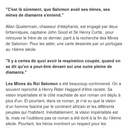
"C'est là sûrement, que Salomon avait ses mines, ses
mines de diamants s'entend."
NEWSLETTER
Allan Quatermain, chasseur d'éléphants, est engagé par deux
britanniques, capitaine John Good et Sir Henry Curtis , pour
S'ABONNER
retrouver le frère de ce dernier, parti à la recherche des Mines
En indiquant votre adresse mail ci-dessus, vous consentez à recevoir des mails de la
de Salomon. Pour les aider, une carte dessinée par un portugais
part d'Actusf. Vous pouvez vous désinscrire à tout moment à travers les liens de
au 16ème siècle.
désinscription.
"Il y a certes de quoi avoir la respiration coupée, quand on
LA RÉDACTION
se dit qu'on a peut-être devant soi une outre pleine de
diamants."
CONTACT
Les Mines du Roi Salomon
a été beaucoup controversé. On a
FORUM
souvent reproché à Henry Rider Haggard d'être raciste. Sa
EDITIONS ACTUSF
vision impérialiste et le côté machiste de son roman ont déplu à
plus d'un. Et pourtant, dans ce roman, je n'ai vu que la vision
EMAGINAIRE
d'un homme fasciné par le continent africain et les différents
peuples qui l'habitent. Inévitablement, la vision impérialiste est
MES PREMIÈRES LECTURES
là, mais ne l'oublions pas ce roman a été écrit à la fin du 19ème
siècle. Pourtant, les héros montrent un respect pour les