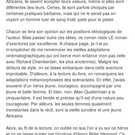
Africains, ils savent accepter leurs valeurs, même si elles sont
différentes des leurs. Certes, ils sont parfois choqués par
-
-
-
Mentions légales
Cookies
Publicités
certaines pratiques barbares, mais qui ne le serait pas en
-
Données personnelles
Plan du site
voyant un homme tuer de sang froid, juste pour le plaisir.
Chacun se fera son opinion sur les positions idéologiques de
l'auteur. Mais passer outre ces idées, ce roman reste LE roman
d'aventures par excellence. A chaque page, je n'ai pu
m'empêcher de me remémorer les vieilles adaptations
cinématographiques qui ont bercé mon enfance (non pas celle
avec Richard Chamberlain, les plus anciennes). Malgré les
défauts de style, on se laisse embarquer dans cette aventure
improbable. D'ailleurs, à la lecture du livre, on remarquera les
adaptations métamorphosées des scénaristes. En effet, j'avais
souvenir d'un héros jeune, courageux, accompagné par une
jeune et belle femme. Et bien, non: Allan Quatermain a la
cinquantaine. Il est timide et précise qu'il est d'une nature peu
courageuse. Par ailleurs, les seules femmes quasiment
inexistantes dans le récit, sont la vieille sorcière et une jeune
Africaine.
Alors, au fil de la lecture, on oublie ce que l'on a vu sur ce héros
et on se laisse guider par l'écriture d'Henry Rider Haggard. Ce