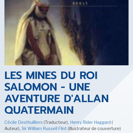
SENSE OF WONDER
CINÉMA ET SÉRIES
LES MINES DU ROI
SALOMON - UNE
AVENTURE D'ALLAN
LES ACTUALITÉS DE J.R.R. TOLKIEN
QUATERMAIN
,
Cécile Desthuilliers
(Traducteur)
Henry Rider Haggard
(
,
Auteur)
Sir William Russell Flint
(Illustrateur de couverture)