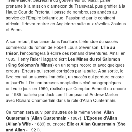
19ème siècle. Secrétaire du gouverneur du Natal, partie
prenante à la mission d'annexion du Transvaal, puis greffier à la
Haute Cour de Pretoria, il passe de nombreuses années au
SÉRIE TV
service de l'Empire britannique. Passionné par le continent
africain, il devra rentrer en Angleterre suite aux révoltes Zoulous
et Boers.
ÉVÉNEMENTS
A son retour, il se lance dans l'écriture. L'étendue du succès
commercial du roman de Robert Louis Stevenson,
L'Île au
CONVENTION
trésor
, l'encouragera à écrire des romans d'aventures. Ainsi, en
SPECTACLE
1885, Henry Rider Haggard écrit
Les Mines du roi Salomon
(
King Solomon's Mines
) en un temps record et avec quelques
DÉBAT
erreurs. Erreurs qui seront corrigées par la suite. A sa sortie, le
livre connut un succès immédiat, un succès qui perdure encore
EMISSION
aujourd'hui. De nombreuses adaptations cinématographiques
ont vu le jour: en 1950, réalisée par Compton Bennett ou encore
AUTEURS
&
ÉDITEURS
en 1985 réalisée par Jack Lee Thompson et Andrew Marton
avec Richard Chamberlain dans le rôle d'Allan Quatermain.
AUTEURS & ARTISTES
Ce roman sera suivi par d'autres de la même veine:
Allan
EDITEURS & COLLECTIONS
Quatermain
(
Allan Quatermain
- 1887),
L’Epouse d’Allan
(
Allan's Wife
- 1889) ou encore
Elle et Allan Quatermain
(
She
LES PARUTIONS/SORTIES
and Allan
- 1921).