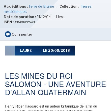
LE MOT DES ÉDITIONS ACTUSF
-
Aux éditions :
Terre de Brume
Collection :
Terres
mystérieuses
-
Date de parution :
31/12/04
Livre
ISBN :
2843622549
VOIR TOUTES LES RUBRIQUES
Commenter
LAURE
- LE 20/09/2018
BD
JEUNESSE
LES MINES DU ROI
SALOMON - UNE AVENTURE
D'ALLAN QUATERMAIN
LIVRE
FILM
Henry Rider Haggard est un auteur britannique de la fin du