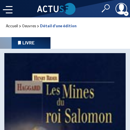
Identifiant
Accueil
Oeuvres
Détail d'une édition
À LA
UNE
LE FIL DE L'
INFO
LIVRE
Mot de passe
NOS
RUBRIQUES
Rester connec
CONNEXION
LES UTOPIALES 2025
J'ai oublié mon m
Toujours pas inscri
IMAGINALES 2026