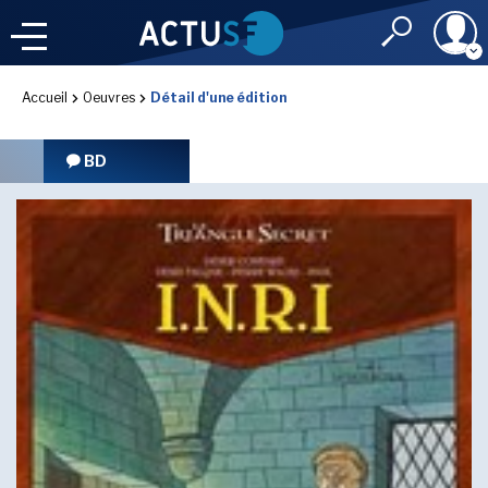
Identifiant
Accueil
Oeuvres
Détail d'une édition
À LA
UNE
LE FIL DE L'
INFO
BD
Mot de passe
NOS
RUBRIQUES
Rester connec
CONNEXION
LES UTOPIALES 2025
J'ai oublié mon m
Toujours pas inscri
IMAGINALES 2026