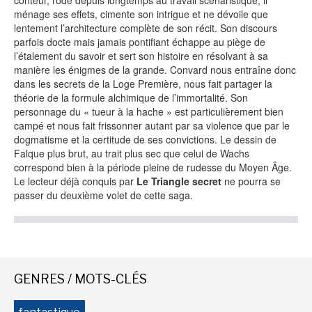
conteur, rôdé depuis longtemps au travail scénaristique, il
ménage ses effets, cimente son intrigue et ne dévoile que
-
-
-
lentement l’architecture complète de son récit. Son discours
Mentions légales
Cookies
Publicités
parfois docte mais jamais pontifiant échappe au piège de
-
Données personnelles
Plan du site
l’étalement du savoir et sert son histoire en résolvant à sa
manière les énigmes de la grande. Convard nous entraîne donc
dans les secrets de la Loge Première, nous fait partager la
théorie de la formule alchimique de l’immortalité. Son
personnage du « tueur à la hache » est particulièrement bien
campé et nous fait frissonner autant par sa violence que par le
dogmatisme et la certitude de ses convictions. Le dessin de
Falque plus brut, au trait plus sec que celui de Wachs
correspond bien à la période pleine de rudesse du Moyen Âge.
Le lecteur déjà conquis par
Le Triangle secret
ne pourra se
passer du deuxième volet de cette saga.
GENRES / MOTS-CLÉS