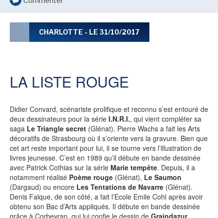
Commenter
LE MOT DES ÉDITIONS ACTUSF
CHARLOTTE
- LE 31/10/2017
VOIR TOUTES LES RUBRIQUES
LA LISTE ROUGE
Didier Convard, scénariste prolifique et reconnu s’est entouré de
deux dessinateurs pour la série
I.N.R.I.
, qui vient compléter sa
BD
JEUNESSE
saga
Le Triangle secret
(Glénat). Pierre Wachs a fait les Arts
décoratifs de Strasbourg où il s’oriente vers la gravure. Bien que
cet art reste important pour lui, il se tourne vers l’illustration de
livres jeunesse. C’est en 1989 qu’il débute en bande dessinée
avec Patrick Cothias sur la série
Marie tempête
. Depuis, il a
notamment réalisé
Poème rouge
(Glénat),
Le Saumon
LIVRE
FILM
(Dargaud) ou encore
Les Tentations de Navarre
(Glénat).
Denis Falque, de son côté, a fait l’Ecole Emile Cohl après avoir
obtenu son Bac d’Arts appliqués. Il débute en bande dessinée
grâce à Corbeyran, qui lui confie le dessin de
Graindazur