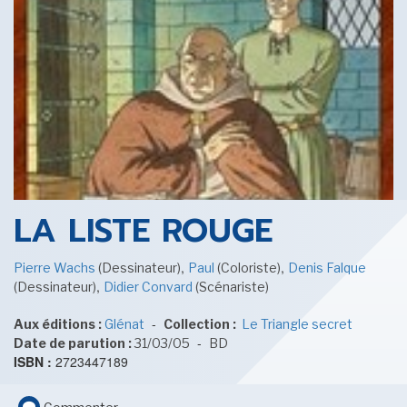
SENSE OF WONDER
CINÉMA ET SÉRIES
LA LISTE ROUGE
,
,
Pierre Wachs
(Dessinateur)
Paul
(Coloriste)
Denis Falque
,
(Dessinateur)
Didier Convard
(Scénariste)
LES ACTUALITÉS DE J.R.R. TOLKIEN
-
Aux éditions :
Glénat
Collection :
Le Triangle secret
-
Date de parution :
31/03/05
BD
ISBN :
2723447189