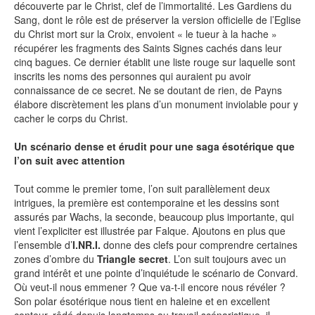
découverte par le Christ, clef de l’immortalité. Les Gardiens du
Sang, dont le rôle est de préserver la version officielle de l’Eglise
du Christ mort sur la Croix, envoient « le tueur à la hache »
récupérer les fragments des Saints Signes cachés dans leur
NEWSLETTER
cinq bagues. Ce dernier établit une liste rouge sur laquelle sont
inscrits les noms des personnes qui auraient pu avoir
S'ABONNER
connaissance de ce secret. Ne se doutant de rien, de Payns
élabore discrètement les plans d’un monument inviolable pour y
En indiquant votre adresse mail ci-dessus, vous consentez à recevoir des mails de la
part d'Actusf. Vous pouvez vous désinscrire à tout moment à travers les liens de
cacher le corps du Christ.
désinscription.
Un scénario dense et érudit pour une saga ésotérique que
LA RÉDACTION
l’on suit avec attention
CONTACT
Tout comme le premier tome, l’on suit parallèlement deux
intrigues, la première est contemporaine et les dessins sont
FORUM
assurés par Wachs, la seconde, beaucoup plus importante, qui
vient l’expliciter est illustrée par Falque. Ajoutons en plus que
EDITIONS ACTUSF
l’ensemble d’
I.NR.I.
donne des clefs pour comprendre certaines
EMAGINAIRE
zones d’ombre du
Triangle secret
. L’on suit toujours avec un
grand intérêt et une pointe d’inquiétude le scénario de Convard.
MES PREMIÈRES LECTURES
Où veut-il nous emmener ? Que va-t-il encore nous révéler ?
Son polar ésotérique nous tient en haleine et en excellent