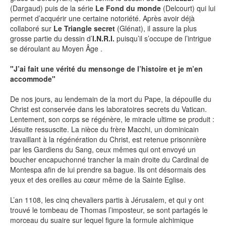
(Dargaud) puis de la série
Le Fond du monde
(Delcourt) qui lui
permet d’acquérir une certaine notoriété. Après avoir déjà
SÉRIE TV
collaboré sur
Le Triangle secret
(Glénat), il assure la plus
grosse partie du dessin d’
I.N.R.I.
puisqu’il s’occupe de l’intrigue
se déroulant au Moyen Âge .
ÉVÉNEMENTS
"J’ai fait une vérité du mensonge de l’histoire et je m’en
accommode"
CONVENTION
De nos jours, au lendemain de la mort du Pape, la dépouille du
SPECTACLE
Christ est conservée dans les laboratoires secrets du Vatican.
DÉBAT
Lentement, son corps se régénère, le miracle ultime se produit :
Jésuite ressuscite. La nièce du frère Macchi, un dominicain
EMISSION
travaillant à la régénération du Christ, est retenue prisonnière
par les Gardiens du Sang, ceux mêmes qui ont envoyé un
AUTEURS
&
ÉDITEURS
boucher encapuchonné trancher la main droite du Cardinal de
Montespa afin de lui prendre sa bague. Ils ont désormais des
yeux et des oreilles au cœur même de la Sainte Eglise.
AUTEURS & ARTISTES
EDITEURS & COLLECTIONS
L’an 1108, les cinq chevaliers partis à Jérusalem, et qui y ont
trouvé le tombeau de Thomas l’imposteur, se sont partagés le
LES PARUTIONS/SORTIES
morceau du suaire sur lequel figure la formule alchimique