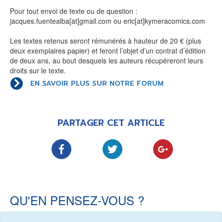
LE MOT DES ÉDITIONS ACTUSF
Pour tout envoi de texte ou de question :
jacques.fuentealba[at]gmail.com ou eric[at]kymeracomics.com
Les textes retenus seront rémunérés à hauteur de 20 € (plus
deux exemplaires papier) et feront l’objet d’un contrat d’édition
VOIR TOUTES LES RUBRIQUES
de deux ans, au bout desquels les auteurs récupéreront leurs
droits sur le texte.
EN SAVOIR PLUS SUR NOTRE FORUM
PARTAGER CET ARTICLE
BD
JEUNESSE
LIVRE
FILM
QU'EN PENSEZ-VOUS ?