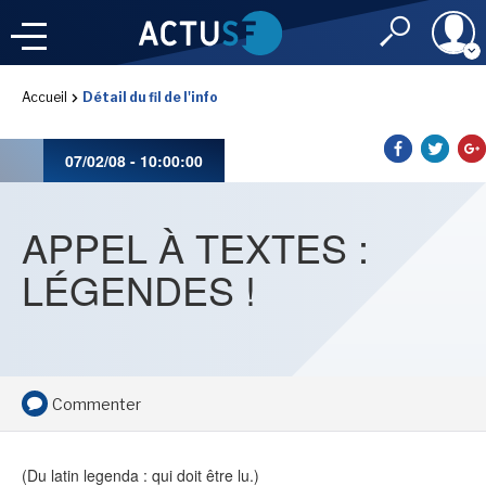
Identifiant
Accueil
Détail du fil de l'info
À LA
UNE
LE FIL DE L'
INFO
07/02/08 - 10:00:00
Mot de passe
NOS
RUBRIQUES
APPEL À TEXTES :
Rester connec
LÉGENDES !
CONNEXION
LES UTOPIALES 2025
J'ai oublié mon m
Commenter
Toujours pas inscri
IMAGINALES 2026
(Du latin legenda : qui doit être lu.)