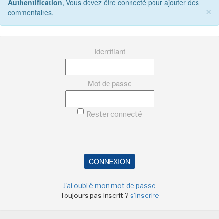
Authentification
, Vous devez être connecté pour ajouter des
×
commentaires.
SÉRIE TV
Identifiant
ÉVÉNEMENTS
CONVENTION
Mot de passe
SPECTACLE
DÉBAT
Rester connecté
EMISSION
AUTEURS
&
ÉDITEURS
CONNEXION
AUTEURS & ARTISTES
J'ai oublié mon mot de passe
EDITEURS & COLLECTIONS
Toujours pas inscrit ?
s'inscrire
LES PARUTIONS/SORTIES