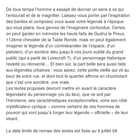
De tous temps l’homme a essayé de donner un sens à ce qui
l’entourait et de le magnifier. Laissez-vous porter par l’inspiration
des bardes et composez vous aussi votre légende à l’époque
qui vous plaira, tous genres de l’imaginaire confondus. Certes,
SENSE OF WONDER
on peut garder en mémoire les hauts-faits de Gudrul le Preux,
112ème chevalier de la Table Ronde, mais on peut également
imaginer la légende d’un contrebandier de l’espace, d’un
pistolero, d’un sombre dieu jusqu’à nos jours oublié du grand
public (qui a parlé de Lovecraft ?), d’un personnage historique
revisité ou réinventé… Et bien sûr, la part belle sera aussi faite
CINÉMA ET SÉRIES
aux légendes urbaines : vous savez, cette petite vieille qui vit au
bout de votre rue, et dont tout le quartier affirme en chuchotant
que c’est une sorcière, une vraie.
Les textes proposés devront mettre en avant le caractère
légendaire du personnage (ou du lieu), que ce soit par
l’héroïsme, ses caractéristiques exceptionnelles, voire son côté
LES ACTUALITÉS DE J.R.R. TOLKIEN
mystificateur cynique – comme certains de ces hommes de
pouvoir qui vont jusqu’à forger leur légende « officielle » de leur
vivant.
La date limite de remise des textes est fixée au 6 juillet 08