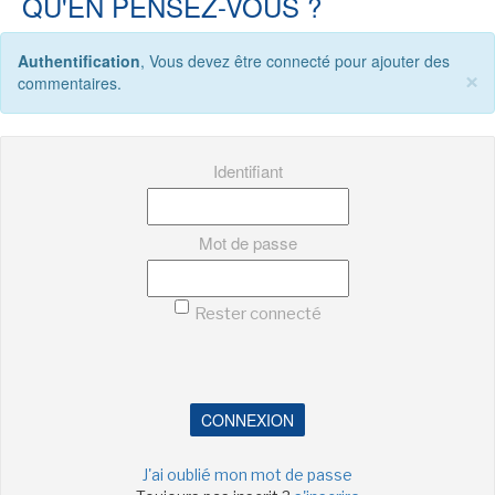
QU'EN PENSEZ-VOUS ?
LE MOT DES ÉDITIONS ACTUSF
Authentification
, Vous devez être connecté pour ajouter des
×
commentaires.
VOIR TOUTES LES RUBRIQUES
Identifiant
Mot de passe
BD
JEUNESSE
Rester connecté
LIVRE
FILM
CONNEXION
J'ai oublié mon mot de passe