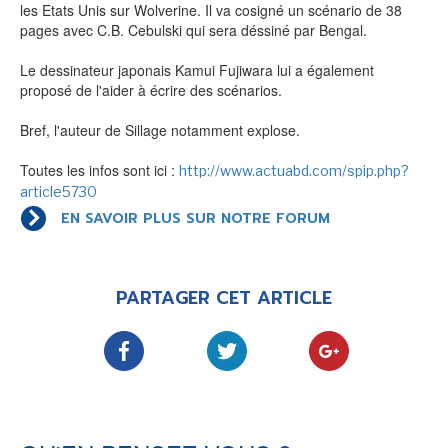
les Etats Unis sur Wolverine. Il va cosigné un scénario de 38
pages avec C.B. Cebulski qui sera déssiné par Bengal.
Le dessinateur japonais Kamui Fujiwara lui a également
proposé de l'aider à écrire des scénarios.
SENSE OF WONDER
Bref, l'auteur de Sillage notamment explose.
Toutes les infos sont ici :
http://www.actuabd.com/spip.php?
article5730
EN SAVOIR PLUS SUR NOTRE FORUM
CINÉMA ET SÉRIES
PARTAGER CET ARTICLE
LES ACTUALITÉS DE J.R.R. TOLKIEN