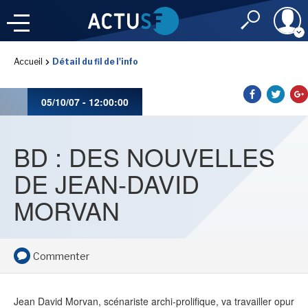
Identifiant
Accueil
Détail du fil de l'info
À LA
UNE
LE FIL DE L'
INFO
05/10/07 - 12:00:00
Mot de passe
NOS
RUBRIQUES
BD : DES NOUVELLES
Rester connec
DE JEAN-DAVID
CONNEXION
MORVAN
LES UTOPIALES 2025
J'ai oublié mon m
Commenter
Toujours pas inscri
IMAGINALES 2026
Jean David Morvan, scénariste archi-prolifique, va travailler opur