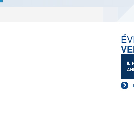
LES ACTUALITÉS DE J.R.R.
TOLKIEN
VOIR TOUTES LES RUBRIQUES
ÉV
VE
INFO
ÉVÉNEMENTS
AU
IL
CONVENTION
AUTEU
AN
SPECTACLE
EDITE
DÉBAT
LES P
EMISSION
DERNIERS
L'AGENDA
ÉVÉNEMENTS