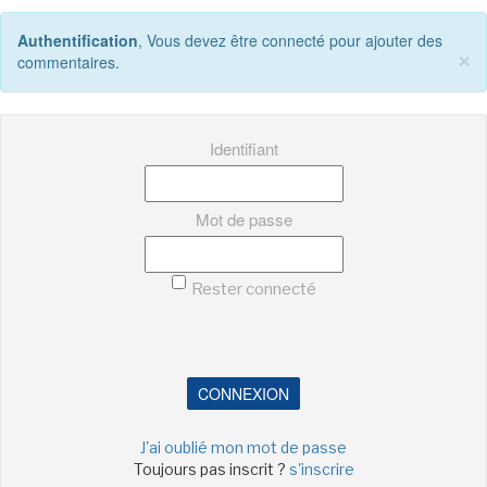
LE MOT DES ÉDITIONS ACTUSF
Authentification
, Vous devez être connecté pour ajouter des
×
commentaires.
VOIR TOUTES LES RUBRIQUES
Identifiant
Mot de passe
BD
JEUNESSE
Rester connecté
CONNEXION
LIVRE
FILM
J'ai oublié mon mot de passe
Toujours pas inscrit ?
s'inscrire