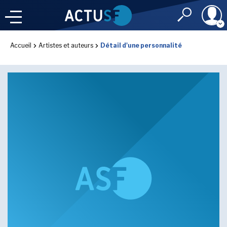
Identifiant
Accueil
Artistes et auteurs
Détail d'une personnalité
À LA
UNE
LE FIL DE L'
INFO
Mot de passe
NOS
RUBRIQUES
Rester connec
CONNEXION
LES UTOPIALES 2025
J'ai oublié mon m
Toujours pas inscri
IMAGINALES 2026