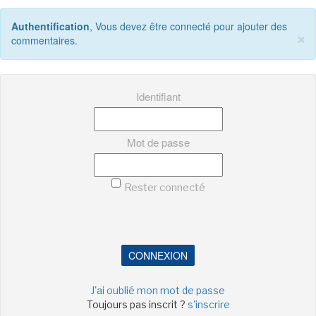
LE MOT DES ÉDITIONS ACTUSF
Authentification
, Vous devez être connecté pour ajouter des
×
commentaires.
VOIR TOUTES LES RUBRIQUES
Identifiant
Mot de passe
BD
JEUNESSE
Rester connecté
CONNEXION
LIVRE
FILM
J'ai oublié mon mot de passe
Toujours pas inscrit ?
s'inscrire