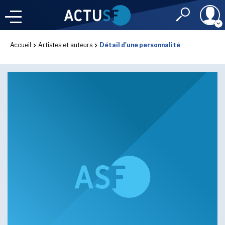
Identifiant
Accueil
Artistes et auteurs
Détail d'une personnalité
À LA
UNE
LE FIL DE L'
INFO
Mot de passe
NOS
RUBRIQUES
Rester connec
CONNEXION
LES UTOPIALES 2025
J'ai oublié mon m
Toujours pas inscri
IMAGINALES 2026