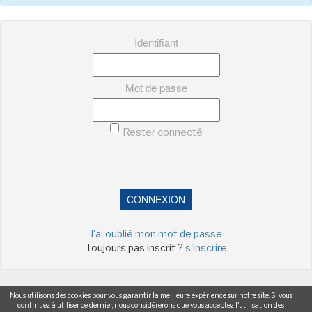
Identifiant
Mot de passe
Rester connecté
CONNEXION
J'ai oublié mon mot de passe
Toujours pas inscrit ?
s'inscrire
©ActuSF 2018 - Réalisation :
Addictic
Nous utilisons des cookies pour vous garantir la meilleure expérience sur notre site. Si vous
continuez à utiliser ce dernier, nous considérerons que vous acceptez l'utilisation des
-
-
-
-
Mentions légales
Cookies
Publicités
Données personnelles