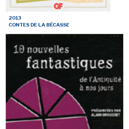
SÉRIE TV
2013
CONTES DE LA BÉCASSE
ÉVÉNEMENTS
CONVENTION
SPECTACLE
DÉBAT
EMISSION
AUTEURS
&
ÉDITEURS
AUTEURS & ARTISTES
EDITEURS & COLLECTIONS
LES PARUTIONS/SORTIES