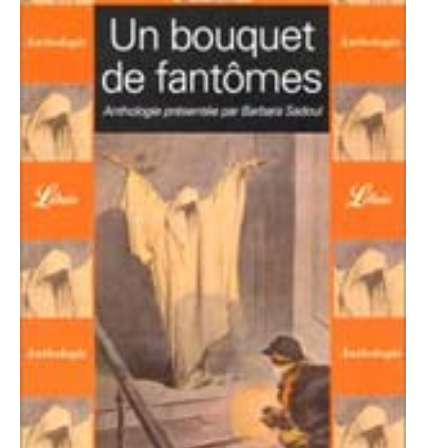
-
-
-
Mentions légales
Cookies
Publicités
-
Données personnelles
Plan du site