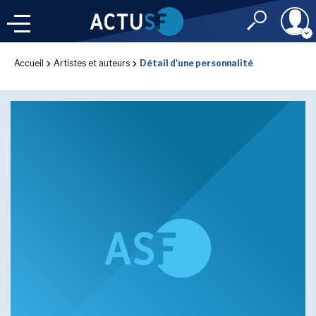
Identifiant
Accueil
Artistes et auteurs
Détail d'une personnalité
À LA
UNE
LE FIL DE L'
INFO
Mot de passe
NOS
RUBRIQUES
Rester connec
CONNEXION
LES UTOPIALES 2025
J'ai oublié mon m
Toujours pas inscri
IMAGINALES 2026