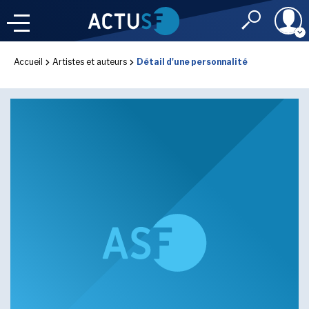
Identifiant
Accueil
Artistes et auteurs
Détail d'une personnalité
À LA
UNE
LE FIL DE L'
INFO
Mot de passe
NOS
RUBRIQUES
Rester connec
CONNEXION
LES UTOPIALES 2025
J'ai oublié mon m
Toujours pas inscri
IMAGINALES 2026