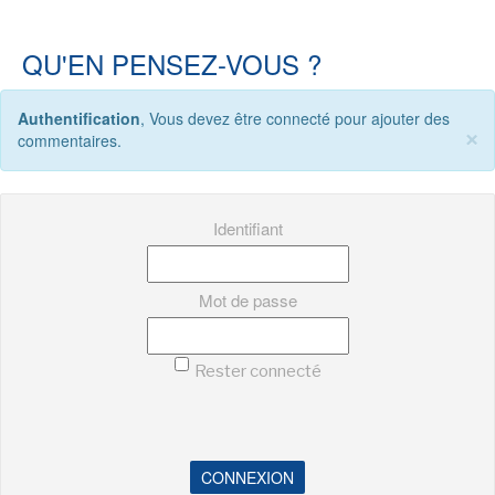
QU'EN PENSEZ-VOUS ?
NEWSLETTER
Authentification
, Vous devez être connecté pour ajouter des
S'ABONNER
×
commentaires.
En indiquant votre adresse mail ci-dessus, vous consentez à recevoir des mails de la
part d'Actusf. Vous pouvez vous désinscrire à tout moment à travers les liens de
désinscription.
Identifiant
LA RÉDACTION
CONTACT
Mot de passe
FORUM
EDITIONS ACTUSF
Rester connecté
EMAGINAIRE
MES PREMIÈRES LECTURES
CONNEXION