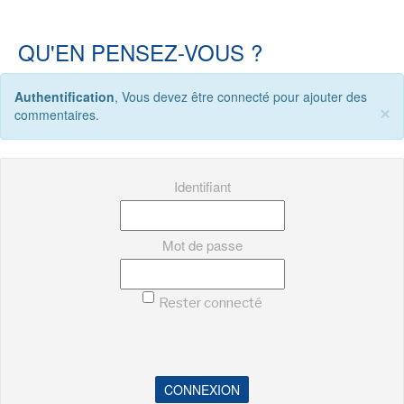
QU'EN PENSEZ-VOUS ?
NEWSLETTER
Authentification
, Vous devez être connecté pour ajouter des
S'ABONNER
×
commentaires.
En indiquant votre adresse mail ci-dessus, vous consentez à recevoir des mails de la
part d'Actusf. Vous pouvez vous désinscrire à tout moment à travers les liens de
désinscription.
Identifiant
LA RÉDACTION
CONTACT
Mot de passe
FORUM
EDITIONS ACTUSF
Rester connecté
EMAGINAIRE
MES PREMIÈRES LECTURES
CONNEXION