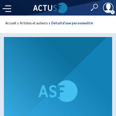
Identifiant
Accueil
Artistes et auteurs
Détail d'une personnalité
À LA
UNE
LE FIL DE L'
INFO
Mot de passe
NOS
RUBRIQUES
Rester connec
CONNEXION
LES UTOPIALES 2025
J'ai oublié mon m
Toujours pas inscri
IMAGINALES 2026