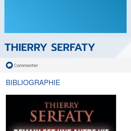
SENSE OF WONDER
THIERRY SERFATY
CINÉMA ET SÉRIES
Commenter
BIBLIOGRAPHIE
LES ACTUALITÉS DE J.R.R. TOLKIEN