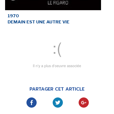
SÉRIE TV
1970
DEMAIN EST UNE AUTRE VIE
ÉVÉNEMENTS
CONVENTION
SPECTACLE
DÉBAT
Il n'y a plus d'oeuvre associée
EMISSION
AUTEURS
&
ÉDITEURS
PARTAGER CET ARTICLE
AUTEURS & ARTISTES
EDITEURS & COLLECTIONS
LES PARUTIONS/SORTIES