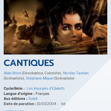
SENSE OF WONDER
CINÉMA ET SÉRIES
CANTIQUES
,
Alain Brion
(Dessinateur, Coloriste)
Nicolas Tackian
,
(Scénariste)
Stéphane Miquel
(Scénariste)
LES ACTUALITÉS DE J.R.R. TOLKIEN
Cycle/Série :
Les Insurgés d’Edaleth
Langue d'origine :
Français
Aux éditions :
Soleil
-
Date de parution :
31/03/2004
bd