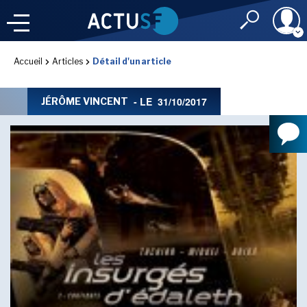
Identifiant
Accueil
Articles
Détail d'un article
À LA
UNE
LE FIL DE L'
INFO
- LE
31/10/2017
JÉRÔME VINCENT
Mot de passe
NOS
RUBRIQUES
Rester connec
CONNEXION
LES UTOPIALES 2025
J'ai oublié mon m
Toujours pas inscri
IMAGINALES 2026