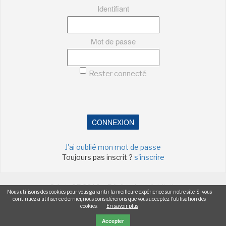
Identifiant
-
-
-
Mentions légales
Cookies
Publicités
-
Données personnelles
Plan du site
Mot de passe
Rester connecté
CONNEXION
J'ai oublié mon mot de passe
Toujours pas inscrit ?
s'inscrire
©ActuSF 2018 - Réalisation :
Addictic
Nous utilisons des cookies pour vous garantir la meilleure expérience sur notre site. Si vous
continuez à utiliser ce dernier, nous considérerons que vous acceptez l'utilisation des
-
-
-
-
Mentions légales
Cookies
Publicités
Données personnelles
cookies.
En savoir plus
Plan du site
Accepter