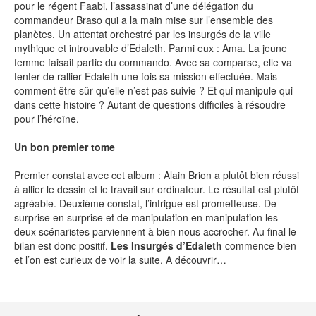
pour le régent Faabi, l’assassinat d’une délégation du
commandeur Braso qui a la main mise sur l’ensemble des
SÉRIE TV
planètes. Un attentat orchestré par les insurgés de la ville
mythique et introuvable d’Edaleth. Parmi eux : Ama. La jeune
femme faisait partie du commando. Avec sa comparse, elle va
ÉVÉNEMENTS
tenter de rallier Edaleth une fois sa mission effectuée. Mais
comment être sûr qu’elle n’est pas suivie ? Et qui manipule qui
dans cette histoire ? Autant de questions difficiles à résoudre
CONVENTION
pour l’héroïne.
SPECTACLE
Un bon premier tome
DÉBAT
Premier constat avec cet album : Alain Brion a plutôt bien réussi
EMISSION
à allier le dessin et le travail sur ordinateur. Le résultat est plutôt
agréable. Deuxième constat, l’intrigue est prometteuse. De
AUTEURS
&
ÉDITEURS
surprise en surprise et de manipulation en manipulation les
deux scénaristes parviennent à bien nous accrocher. Au final le
bilan est donc positif.
Les Insurgés d’Edaleth
commence bien
AUTEURS & ARTISTES
et l’on est curieux de voir la suite. A découvrir…
EDITEURS & COLLECTIONS
LES PARUTIONS/SORTIES