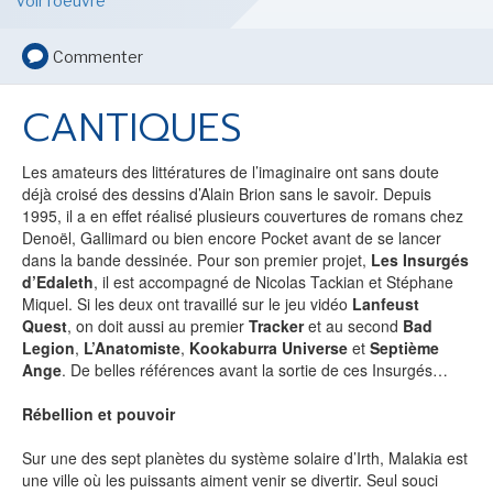
voir l'oeuvre
LE MOT DES ÉDITIONS ACTUSF
Commenter
CANTIQUES
VOIR TOUTES LES RUBRIQUES
Les amateurs des littératures de l’imaginaire ont sans doute
déjà croisé des dessins d’Alain Brion sans le savoir. Depuis
1995, il a en effet réalisé plusieurs couvertures de romans chez
Denoël, Gallimard ou bien encore Pocket avant de se lancer
dans la bande dessinée. Pour son premier projet,
Les Insurgés
BD
JEUNESSE
d’Edaleth
, il est accompagné de Nicolas Tackian et Stéphane
Miquel. Si les deux ont travaillé sur le jeu vidéo
Lanfeust
Quest
, on doit aussi au premier
Tracker
et au second
Bad
Legion
,
L’Anatomiste
,
Kookaburra
Universe
et
Septième
Ange
. De belles références avant la sortie de ces Insurgés…
LIVRE
FILM
Rébellion et pouvoir
Sur une des sept planètes du système solaire d’Irth, Malakia est
une ville où les puissants aiment venir se divertir. Seul souci