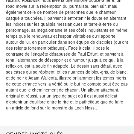
Richard Koslowski nous livre là une histoire douce-amère, un
road movie sur la rédemption du journaliste, bien sûr, mais
également celle de nombre de personnes que le chanteur
casqué a touchées. Il parvient à entretenir le doute en alternant
NEWSLETTER
les indices sur les qualités messianiques et terre-à-terre du
personnage, sa mégalomanie et ses côtés inquiétants en même
temps que le renouveau et l'espoir véritables qu'il apporte
S'ABONNER
autour de lui, en particulier dans son équipe de disciples (qui ont
En indiquant votre adresse mail ci-dessus, vous consentez à recevoir des mails de la
des relents fortement bibliques). Face à cela, il pose le
part d'Actusf. Vous pouvez vous désinscrire à tout moment à travers les liens de
désinscription.
contraste de l'enquête désabusée de Paul Erfurt, et parvient à
tenir l'alternance de désespoir et d'humour jusqu'à ce qui, à la
réflexion, est la seule fin adaptée. Le dessin sans détail, avec
LA RÉDACTION
ses cases qui se répètent, et les nuances de bleu-gris, de blanc,
CONTACT
et de noir d'Adam Wallenta, illustre brillamment les temps morts
de cette errance vers la vérité où le but ne compte peut être pas
FORUM
autant que le cheminement de chacun. Un album attachant,
original et réussi, sur un type de sujet où il est aussi délicat
EDITIONS ACTUSF
d’obtenir un équilibre entre le rire et le pathétique que de faire
un article de fond sur le monstre du Loch Ness…
EMAGINAIRE
MES PREMIÈRES LECTURES