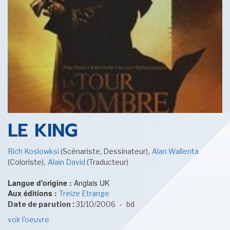
SENSE OF WONDER
CINÉMA ET SÉRIES
LE KING
,
Rich Koslowksi
(Scénariste, Dessinateur)
Alan Wallenta
,
(Coloriste)
Alain David
(Traducteur)
LES ACTUALITÉS DE J.R.R. TOLKIEN
Langue d'origine :
Anglais UK
Aux éditions :
Treize Etrange
-
Date de parution :
31/10/2006
bd
voir l'oeuvre