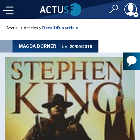
Identifiant
Accueil
Articles
Détail d'un article
À LA
UNE
LE FIL DE L'
INFO
- LE
20/09/2018
MAGDA DORNER
Mot de passe
NOS
RUBRIQUES
Rester connec
CONNEXION
LES UTOPIALES 2025
J'ai oublié mon m
Toujours pas inscri
IMAGINALES 2026