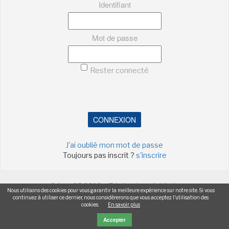
Identifiant
Mot de passe
Rester connecté
CONNEXION
J'ai oublié mon mot de passe
Toujours pas inscrit ?
s'inscrire
©ActuSF 2018 - Réalisation :
Addictic
Nous utilisons des cookies pour vous garantir la meilleure expérience sur notre site. Si vous
continuez à utiliser ce dernier, nous considérerons que vous acceptez l'utilisation des
-
-
-
-
Mentions légales
Cookies
Publicités
Données personnelles
cookies.
En savoir plus
Plan du site
Accepter