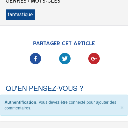
GENRES / MOTS-CLÉS
-
-
-
Mentions légales
Cookies
Publicités
fantastique
-
Données personnelles
Plan du site
PARTAGER CET ARTICLE
QU'EN PENSEZ-VOUS ?
Authentification
, Vous devez être connecté pour ajouter des
×
commentaires.