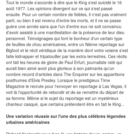
Tout le monde s'accorde à dire que le King s'est suicidé le 16
août 1977. Les opinions divergent sur ce qui s'est passé
SÉRIE TV
ensuite. Pour un certain nombre de fidèles, il n'est pas vraiment
parti, ou bien il est revenu d'entre les morts, et il ne se passe
guère une année sans que l'un d'entre eux ne soit convaincu
ÉVÉNEMENTS
d'avoir assisté à une manifestation de la présence de leur dieu
personnel. Témoignages qui font le bonheur d'un certain type
de feuilles de chou américaines, entre un Nième reportage sur
CONVENTION
Bigfoot et le récit véridique de la manière dont votre voisine s'est
faite kidnapper et tripatouiller par les extra-terrestres. Ces récits
SPECTACLE
ont fait les heures de gloire de Paul Erfurt, journaliste raté qui
aurait bien aimé avoir plus glorieux à son palmarès qu'un
DÉBAT
nombre record d'articles dans The Enquirer sur les apparitions
EMISSION
posthumes d'Elvis Presley. Lorsque le prestigieux Time
Magazine le recrute pour l'envoyer en reportage à Las Vegas, il
AUTEURS
&
ÉDITEURS
voit là l'opportunité de rebondir et de se remettre du départ de
sa femme. Même si le sujet du reportage est un mystérieux
chanteur casqué, que certains prétendent être en fait le King...
AUTEURS & ARTISTES
Une variation réussie sur l'une des plus célèbres légendes
EDITEURS & COLLECTIONS
urbaines américaines
LES PARUTIONS/SORTIES