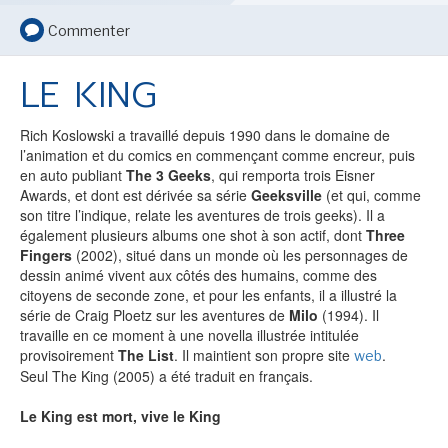
LE MOT DES ÉDITIONS ACTUSF
Commenter
LE KING
VOIR TOUTES LES RUBRIQUES
Rich Koslowski a travaillé depuis 1990 dans le domaine de
l’animation et du comics en commençant comme encreur, puis
en auto publiant
The 3 Geeks
, qui remporta trois Eisner
Awards, et dont est dérivée sa série
Geeksville
(et qui, comme
son titre l’indique, relate les aventures de trois geeks). Il a
également plusieurs albums one shot à son actif, dont
Three
BD
JEUNESSE
Fingers
(2002), situé dans un monde où les personnages de
dessin animé vivent aux côtés des humains, comme des
citoyens de seconde zone, et pour les enfants, il a illustré la
série de Craig Ploetz sur les aventures de
Milo
(1994). Il
travaille en ce moment à une novella illustrée intitulée
provisoirement
The List
. Il maintient son propre site
.
web
LIVRE
FILM
Seul The King (2005) a été traduit en français.
Le King est mort, vive le King