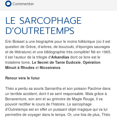
Commenter
LE SARCOPHAGE
SENSE OF WONDER
D'OUTRETEMPS
Eric Boisset a une biographie pour le moins folklorique (où il est
question de Grèce, d'arbres, de bouzouki, d'éponges sauvages
et de littérature) et une bibliographie très complète! Né en 1965,
il est l'auteur de la trilogie d'
CINÉMA ET SÉRIES
Arkandias
dont ce livre est le
troisième tome,
Le Secret de Tante Eudoxie
,
Opération
Minuit à Rhodes
et
Nicostratos
.
Retour vers le futur
Théo a perdu sa souris Samantha et son poisson Pacôme dans
LES ACTUALITÉS DE J.R.R. TOLKIEN
un terrible accident, dont il se sent responsable. Mais grâce à
Bonaventure, son ami et au grimoire de Magie Rouge, il va
pouvoir rectifier le cours de l'histoire. Le sarcophage
d'Outretemps est en effet un puissant objet magique qui va lui
permettre de voyager dans le temps. Or, une fois de plus, Théo