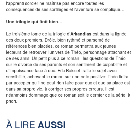
l'apprenti sorcier ne maîtrise pas encore toutes les
LE MOT DES ÉDITIONS ACTUSF
conséquences de ses sortilèges et l'aventure se complique…
Une trilogie qui finit bien…
VOIR TOUTES LES RUBRIQUES
Le troisième tome de la trilogie d'
Arkandias
est dans la lignée
des deux premiers. Drôle, bien rythmé et parsemé de
références bien placées, ce roman permettra aux jeunes
lecteurs de retrouver l'univers de Théo, personnage attachant et
de ses amis. Un petit plus à ce roman : les questions de Théo
sur le divorce de ses parents et son sentiment de culpabilité et
d'impuissance face à eux. Eric Boisset traite le sujet avec
sensibilité, achevant le roman sur une note positive: Théo finira
BD
JEUNESSE
par accepter qu'il ne peut rien faire pour eux et que sa place est
dans sa propre vie, à corriger ses propres erreurs. Il est
néanmoins dommage que ce roman soit le dernier de la série, à
priori.
LIVRE
FILM
À LIRE
AUSSI