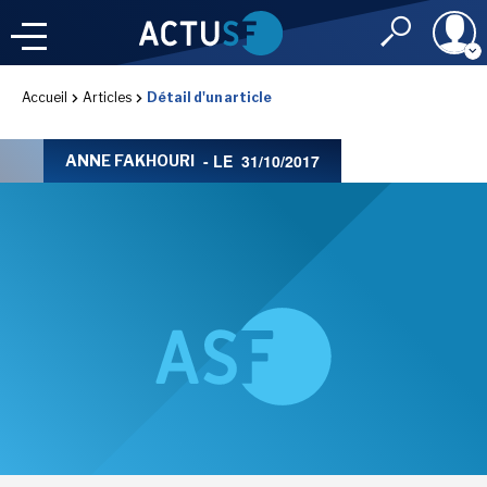
Identifiant
Accueil
Articles
Détail d'un article
À LA
UNE
LE FIL DE L'
INFO
- LE
31/10/2017
ANNE FAKHOURI
Mot de passe
NOS
RUBRIQUES
Rester connec
CONNEXION
LES UTOPIALES 2025
J'ai oublié mon m
Toujours pas inscri
IMAGINALES 2026