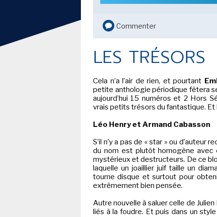
SECOND KNIGHT...
Commenter
DAN JURGENS ET MIKE
PERKINS - BAT-MAN SECOND
KNIGHT... BATMAN VERSION
LES TRÉSORS
PULPS
TOUTE L'ACTU
LE FIL DE L'
Cela n’a l’air de rien, et pourtant
Em
petite anthologie périodique fêtera ses
aujourd’hui 15 numéros et 2 Hors Sé
BD
vrais petits trésors du fantastique. Et 
JEUNESSE
Léo Henry et Armand Cabasson
S’il n’y a pas de « star » ou d’auteur
LIVRE
du nom est plutôt homogène avec c
mystérieux et destructeurs. De ce bl
FILM
laquelle un joaillier juif taille un di
tourne disque et surtout pour obteni
SÉRIE TV
extrêmement bien pensée.
Autre nouvelle à saluer celle de Julien
liés à la foudre. Et puis dans un st