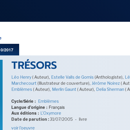
NOS
RUBRIQUES
e
10/2017
TRÉSORS
LES UTOPIALES 2025
,
,
Léo Henry
( Auteur)
Estelle Valls de Gomis
(Anthologiste)
Lé
,
Marchecourt
(Illustrateur de couverture)
Jérôme Noirez
( Aut
,
,
Emblèmes
( Auteur)
Merlin Gaunt
( Auteur)
Delia Sherman
( 
SENSE OF WONDER
Cycle/Série :
Emblèmes
Langue d'origine :
Français
Aux éditions :
L'Oxymore
-
Date de parution :
31/07/2005
livre
voir l'oeuvre