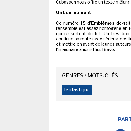
Cabasson nous offre un texte mélange
NEWSLETTER
Un bon moment
S'ABONNE
Ce numéro 15 d’
Emblèmes
devrai
En indiquant votre adresse mail ci-dessus, vous consen
l’ensemble est assez homogène en ter
recevoir des mails de la part d'Actusf. Vous pouvez
qui ressortent du lot. Un très bon
désinscrire à tout moment à travers les lien
continue sa route avec sérieux, obsti
désinscription.
et mettre en avant de jeunes auteurs
l’imaginaire aujourd’hui. Bravo.
-
Mentions légales
Co
GENRES / MOTS-CLÉS
fantastique
PART