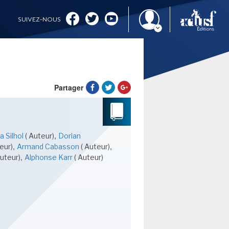
SUIVEZ-NOUS
Partager
IMAGINALES 2026
,
a Silhol
( Auteur)
Dorian
,
,
eur)
Armand Cabasson
( Auteur)
,
Auteur)
Alphonse Karr
( Auteur)
CINÉMA ET SÉRIES