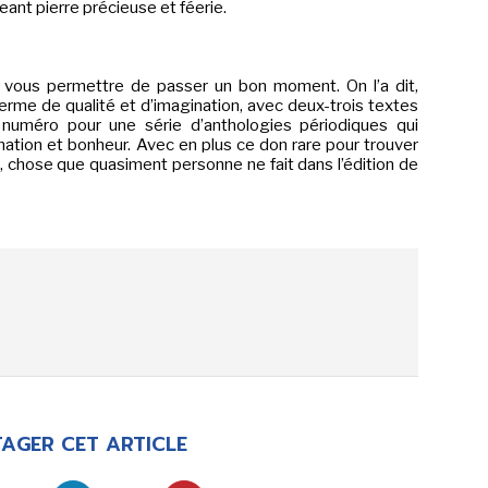
ant pierre précieuse et féerie.
LA RÉDACTION
CONTACT
R
EDITIONS ACTUSF
EMAGINAIRE
t vous permettre de passer un bon moment. On l’a dit,
tez à
me de qualité et d’imagination, avec deux-trois textes
 vous
 numéro pour une série d’anthologies périodiques qui
s de
nation et bonheur. Avec en plus ce don rare pour trouver
, chose que quasiment personne ne fait dans l’édition de
-
-
-
okies
Publicités
Données personnelles
Plan du site
AGER CET ARTICLE