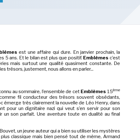
LES ACTUALITÉS DE J.R.R.
TOLKIEN
VOIR TOUTES LES RUBRIQUES
INFO
blèmes
est une affaire qui dure. En janvier prochain, la
ÉVÉNEMENTS
AU
 5 ans. Et le bilan est plus que positif.
Emblèmes
c’est
ries mais surtout une qualité quasiment constante. De
les trésors, justement, nous allons en parler...
CONVENTION
AUTEU
SPECTACLE
EDITE
ème
 reconnu au sommaire, l’ensemble de cet
Emblèmes
15
DÉBAT
LES P
omme fil conducteur des trésors souvent obsédants,
oc émerge très clairement la nouvelle de Léo Henry, dans
EMISSION
amant pour un dignitaire nazi qui veut s’en servir pour son
r un son parfait. Une aventure toute en dualité au final
DERNIERS
L'AGENDA
ÉVÉNEMENTS
 Bouvet, un jeune auteur qui a bien su utiliser les mystères
yle plus classique mais bien pensé tout de même, Armand