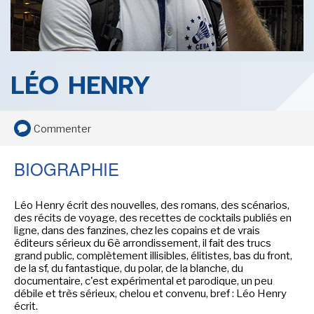
SENSE OF WONDER
LÉO HENRY
Commenter
CINÉMA ET SÉRIES
BIOGRAPHIE
Léo Henry écrit des nouvelles, des romans, des scénarios,
des récits de voyage, des recettes de cocktails publiés en
ligne, dans des fanzines, chez les copains et de vrais
LES ACTUALITÉS DE J.R.R. TOLKIEN
éditeurs sérieux du 6è arrondissement, il fait des trucs
grand public, complètement illisibles, élitistes, bas du front,
de la sf, du fantastique, du polar, de la blanche, du
documentaire, c'est expérimental et parodique, un peu
débile et très sérieux, chelou et convenu, bref : Léo Henry
écrit.