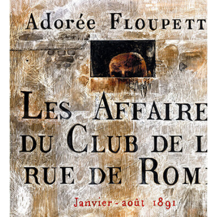
NEWSLETTER
S'ABONNER
En indiquant votre adresse mail ci-dessus, vous consentez à recevoir des mails de la
part d'Actusf. Vous pouvez vous désinscrire à tout moment à travers les liens de
désinscription.
LA RÉDACTION
CONTACT
FORUM
EDITIONS ACTUSF
EMAGINAIRE
MES PREMIÈRES LECTURES