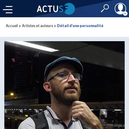
Identifiant
Accueil
Artistes et auteurs
Détail d'une personnalité
À LA
UNE
LE FIL DE L'
INFO
Mot de passe
NOS
RUBRIQUES
Rester connec
CONNEXION
LES UTOPIALES 2025
J'ai oublié mon m
Toujours pas inscri
IMAGINALES 2026