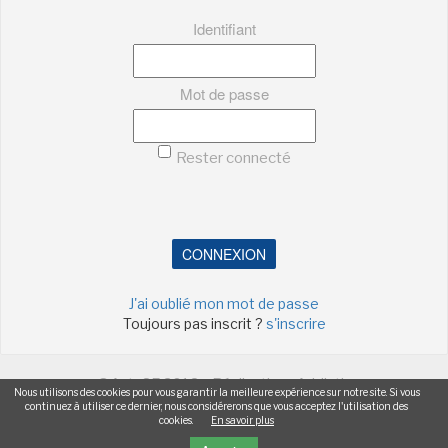
Identifiant
Mot de passe
Rester connecté
CONNEXION
J'ai oublié mon mot de passe
Toujours pas inscrit ?
s'inscrire
©ActuSF 2018 - Réalisation :
Addictic
Nous utilisons des cookies pour vous garantir la meilleure expérience sur notre site. Si vous
continuez à utiliser ce dernier, nous considérerons que vous acceptez l'utilisation des
-
-
-
-
Mentions légales
Cookies
Publicités
Données personnelles
cookies.
En savoir plus
Plan du site