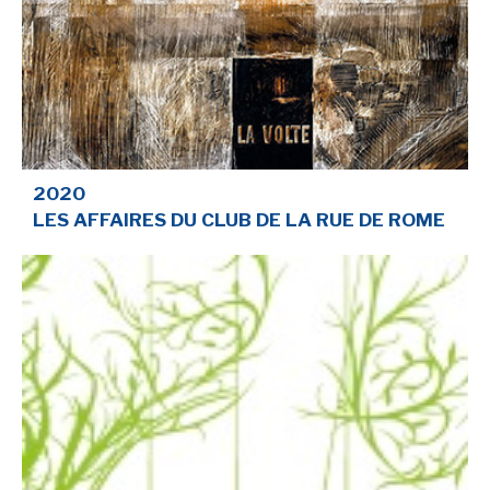
-
-
-
Mentions légales
Cookies
Publicités
-
Données personnelles
Plan du site
2020
LES AFFAIRES DU CLUB DE LA RUE DE ROME