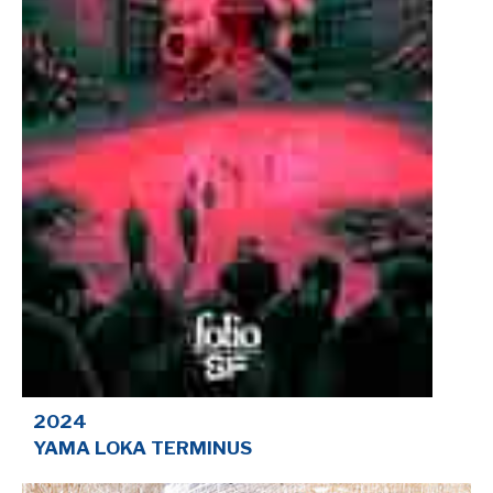
SÉRIE TV
ÉVÉNEMENTS
CONVENTION
SPECTACLE
DÉBAT
EMISSION
AUTEURS
&
ÉDITEURS
AUTEURS & ARTISTES
2024
EDITEURS & COLLECTIONS
YAMA LOKA TERMINUS
LES PARUTIONS/SORTIES