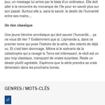
jour, un message lui arrive par le biais d’un ordinateur. Elle doit
aller à la rencontre du monarque de l’île pour en savoir plus sur
SÉRIE TV
son passé. Surtout elle a, sans le savoir, le destin de l’humanité
entre ses mains…
ÉVÉNEMENTS
Un rien classique
Une jeune héroïne amnésique qui doit sauver l’humanité… ça
CONVENTION
ne vous dit rien ? Evidemment que si. Lilymande a, dans ce
premier tome qui pose l’histoire de la série, des relents de déjà
SPECTACLE
vu. Et c’est bien dommage. Même si le scénario de la
catastrophe qui a ravagé la Terre est intéressant, le récit est un
DÉBAT
peu trop classique, manquant de vraies surprises. Reste un
EMISSION
dessin plutôt agréable. Espérons que la série prendra sa vraie
dimension dans les prochains tomes.
AUTEURS
&
ÉDITEURS
AUTEURS & ARTISTES
GENRES / MOTS-CLÉS
EDITEURS & COLLECTIONS
sf
LES PARUTIONS/SORTIES