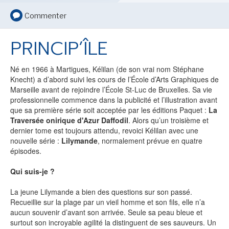
LE MOT DES ÉDITIONS ACTUSF
Commenter
PRINCIP’ÎLE
VOIR TOUTES LES RUBRIQUES
Né en 1966 à Martigues, Kélilan (de son vrai nom Stéphane
Knecht) a d’abord suivi les cours de l’École d’Arts Graphiques de
Marseille avant de rejoindre l’École St-Luc de Bruxelles. Sa vie
professionnelle commence dans la publicité et l’illustration avant
que sa première série soit acceptée par les éditions Paquet :
La
Traversée onirique d'Azur Daffodil
. Alors qu’un troisième et
BD
JEUNESSE
dernier tome est toujours attendu, revoici Kélilan avec une
nouvelle série :
Lilymande
, normalement prévue en quatre
épisodes.
Qui suis-je ?
LIVRE
FILM
La jeune Lilymande a bien des questions sur son passé.
Recueillie sur la plage par un vieil homme et son fils, elle n’a
aucun souvenir d’avant son arrivée. Seule sa peau bleue et
surtout son incroyable agilité la distinguent de ses sauveurs. Un