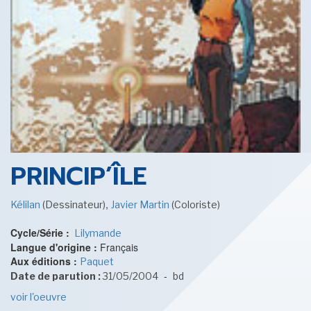
SENSE OF WONDER
CINÉMA ET SÉRIES
PRINCIP’ÎLE
,
Kélilan
(Dessinateur)
Javier Martin
(Coloriste)
Cycle/Série :
Lilymande
LES ACTUALITÉS DE J.R.R. TOLKIEN
Langue d'origine :
Français
Aux éditions :
Paquet
-
Date de parution :
31/05/2004
bd
voir l'oeuvre