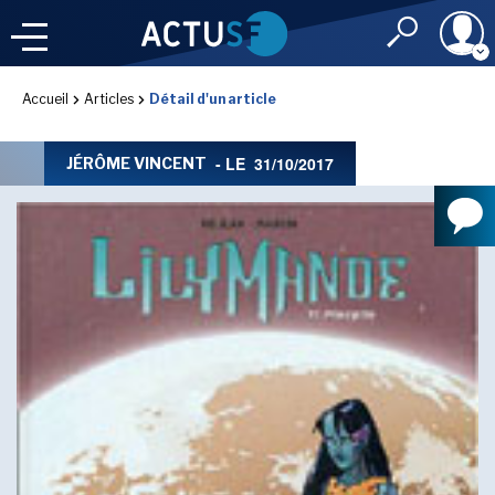
Identifiant
Accueil
Articles
Détail d'un article
À LA
UNE
LE FIL DE L'
INFO
- LE
31/10/2017
JÉRÔME VINCENT
Mot de passe
NOS
RUBRIQUES
Rester connec
CONNEXION
LES UTOPIALES 2025
J'ai oublié mon m
Toujours pas inscri
IMAGINALES 2026