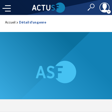
Identifiant
Accueil
Détail d'un genre
À LA
UNE
LE FIL DE L'
INFO
Mot de passe
NOS
RUBRIQUES
Rester connec
CONNEXION
LES UTOPIALES 2025
J'ai oublié mon m
Toujours pas inscri
IMAGINALES 2026