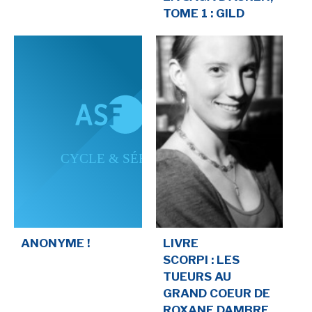
TOME 1 : GILD
SÉRIE TV
ÉVÉNEMENTS
CONVENTION
SPECTACLE
DÉBAT
EMISSION
AUTEURS
&
ÉDITEURS
ANONYME !
LIVRE
AUTEURS & ARTISTES
SCORPI : LES
EDITEURS & COLLECTIONS
TUEURS AU
GRAND COEUR DE
LES PARUTIONS/SORTIES
ROXANE DAMBRE