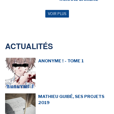
VOIR PLUS
NEWSLETTER
S'ABONNER
En indiquant votre adresse mail ci-dessus, vous consentez à recevoir des mails de la
part d'Actusf. Vous pouvez vous désinscrire à tout moment à travers les liens de
ACTUALITÉS
désinscription.
LA RÉDACTION
ANONYME ! - TOME 1
CONTACT
FORUM
EDITIONS ACTUSF
EMAGINAIRE
MATHIEU GUIBÉ, SES PROJETS
MES PREMIÈRES LECTURES
2019