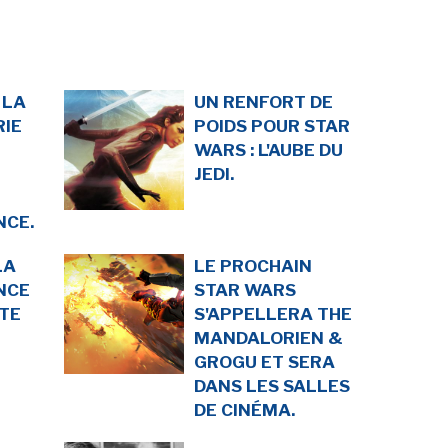
LA RÉDACTION
CONTACT
R
EDITIONS ACTUSF
EMAGINAIRE
tez à
 LA
UN RENFORT DE
 vous
s de
RIE
POIDS POUR STAR
WARS : L'AUBE DU
JEDI.
-
-
-
okies
Publicités
Données personnelles
Plan du site
CE.
LA
LE PROCHAIN
NCE
STAR WARS
TE
S'APPELLERA THE
MANDALORIEN &
GROGU ET SERA
DANS LES SALLES
DE CINÉMA.