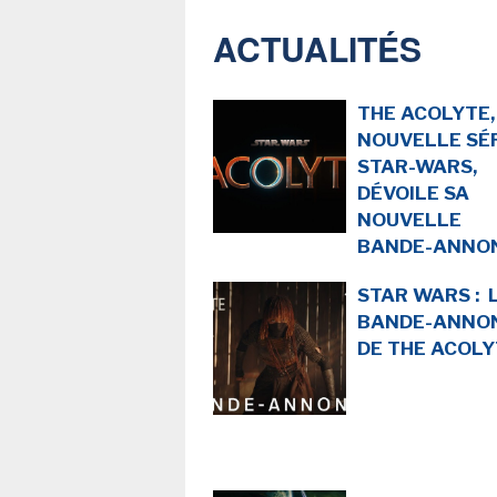
NEWSLETTER
ACTUALITÉS
S'ABONNE
En indiquant votre adresse mail ci-dessus, vous consen
THE ACOLYTE,
recevoir des mails de la part d'Actusf. Vous pouvez
désinscrire à tout moment à travers les lien
NOUVELLE SÉ
désinscription.
STAR-WARS,
DÉVOILE SA
NOUVELLE
-
Mentions légales
Co
BANDE-ANNON
STAR WARS : 
BANDE-ANNO
DE THE ACOLY