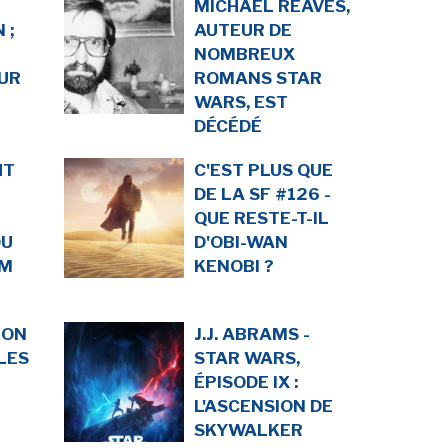
MICHAEL REAVES,
 ;
AUTEUR DE
NOMBREUX
UR
ROMANS STAR
WARS, EST
DÉCÉDÉ
HT
C'EST PLUS QUE
DE LA SF #126 -
QUE RESTE-T-IL
DU
D'OBI-WAN
LM
KENOBI ?
ION
J.J. ABRAMS -
LES
STAR WARS,
ÉPISODE IX :
L'ASCENSION DE
SKYWALKER