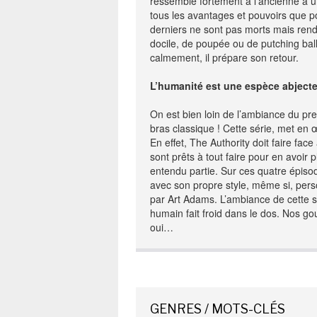
ressemble fortement à l’ancienne à une
tous les avantages et pouvoirs que 
derniers ne sont pas morts mais ren
docile, de poupée ou de putching ball
calmement, il prépare son retour.
L’humanité est une espèce abjecte
On est bien loin de l’ambiance du pre
bras classique ! Cette série, met en 
En effet, The Authority doit faire fa
sont prêts à tout faire pour en avoir
entendu partie. Sur ces quatre épiso
avec son propre style, même si, perso
par Art Adams. L’ambiance de cette sér
humain fait froid dans le dos. Nos go
oui…
GENRES / MOTS-CLÉS