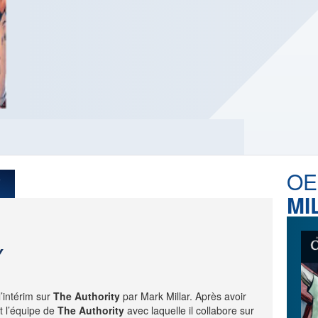
LES ACTUALITÉS DE J.R.R.
TOLKIEN
VOIR TOUTES LES RUBRIQUES
INFO
ÉVÉNEMENTS
AU
CONVENTION
AUTEU
OE
7
SPECTACLE
EDITE
MI
DÉBAT
LES P
EMISSION
Y
DERNIERS
L'AGENDA
ÉVÉNEMENTS
’intérim sur
The Authority
par Mark Millar. Après avoir
int l’équipe de
The Authority
avec laquelle il collabore sur