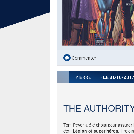
SECOND KNIGHT...
DAN JURGENS ET MIKE
PERKINS - BAT-MAN SECOND
KNIGHT... BATMAN VERSION
PULPS
TOUTE L'ACTU
LE FIL DE L'
Commenter
BD
JEUNESSE
PIERRE
- LE 31/10/201
LIVRE
FILM
THE AUTHORIT
SÉRIE TV
Tom Peyer a été choisi pour assurer l
écrit
Légion of super héros
, il rejo