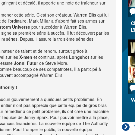
rinçant et décalé, il apporte une note de fraîcheur sur
LA RÉDACTION
CONTACT
 mener cette série. C’est son créateur, Warren Ellis qui lui
R
 de l’ordinaire. Mark Millar a d’abord fait ses armes sur
EDITIONS ACTUSF
EMAGINAIRE
C
storm
Universe
pour succéder à Warren Ellis.
tez à
L
signe sa première série à succès. Il fut découvert par les
 vous
s de
ni séries. Depuis, il assure la troisième série des
nateur de talent et de renom, surtout grâce à
vel sur les
X-men
et continua, après
Longshot
sur les
-
-
-
okies
Publicités
Données personnelles
Plan du site
 dessine
Jonni
Futur
de Steve More.
 comme beaucoup de ses compatriotes, Il a participé à
souvent accompagné Warren Ellis.
thoriry !
 a aucun gouvernement a quelques petits problèmes. En
W
e entier n’ont pas apprécié que cette équipe de gros bras
Pour remédier à ce petit problème, ils ont créé une machine
er l’équipe de Jenny Spark. Pour pouvoir mettre à la place,
ssances financières. La nouvelle équipe de The Authority
cienne. Pour tromper le public, la nouvelle équipe