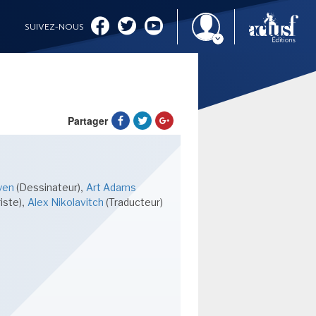
SUIVEZ-NOUS
Partager
IMAGINALES 2026
,
uyen
(Dessinateur)
Art Adams
,
iste)
Alex Nikolavitch
(Traducteur)
CINÉMA ET SÉRIES