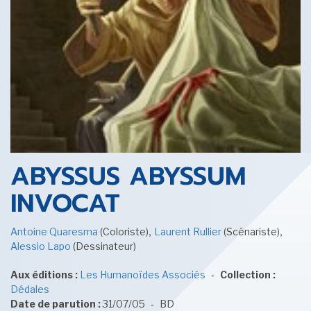
SENSE OF WONDER
CINÉMA ET SÉRIES
ABYSSUS ABYSSUM
INVOCAT
,
,
Antoine Quaresma
(Coloriste)
Laurent Rullier
(Scénariste)
LES ACTUALITÉS DE J.R.R. TOLKIEN
Alessio Lapo
(Dessinateur)
-
Aux éditions :
Les Humanoïdes Associés
Collection :
Dédales
-
Date de parution :
31/07/05
BD