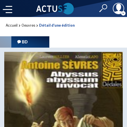
Identifiant
Accueil
Oeuvres
Détail d'une édition
À LA
UNE
LE FIL DE L'
INFO
BD
Mot de passe
NOS
RUBRIQUES
Rester connec
CONNEXION
LES UTOPIALES 2025
J'ai oublié mon m
Toujours pas inscri
IMAGINALES 2026