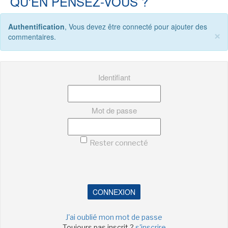
QU'EN PENSEZ-VOUS ?
-
-
-
Mentions légales
Cookies
Publicités
Authentification
, Vous devez être connecté pour ajouter des
-
Données personnelles
Plan du site
×
commentaires.
Identifiant
Mot de passe
Rester connecté
CONNEXION
J'ai oublié mon mot de passe
Toujours pas inscrit ?
s'inscrire