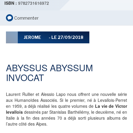
ISBN :
9782731616972
LE MOT DES ÉDITIONS ACTUSF
Commenter
VOIR TOUTES LES RUBRIQUES
JEROME
- LE 27/09/2018
ABYSSUS ABYSSUM
INVOCAT
BD
JEUNESSE
Laurent Rullier et Alessio Lapo nous offrent une nouvelle série
aux Humanoïdes Associés. Si le premier, né à Levallois-Perret
en 1959, a déjà réalisé les quatre volumes de
La vie de Victor
LIVRE
FILM
levallois
dessinés par Stanislas Barthélémy, le deuxième, né en
Italie à la fin des années 70 a déjà sorti plusieurs albums de
l’autre côté des Alpes.