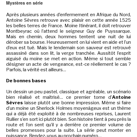
Mystères en série
SÉRIE TV
Après plusieurs années d’enfermement en Afrique du Nord,
Antoine Sèvres retrouve avec plaisir en cette année 1525
les belles terres de France. Moine Itinérant, il doit retrouver
Montbeyrac où l’attend le seigneur Guy de Puyssarque.
ÉVÉNEMENTS
Mais en chemin, deux hommes tentent une nuit de lui
dérober sa bourse. Heureusement on lui vient en aide et l’un
d’eux est tué. Mais le lendemain son sauveur est retrouvé
CONVENTION
assassiné dans son lit, la verge tranchée. Aussitôt l’esprit
aiguisé du moine se met en action. Même si tout semble
SPECTACLE
désigner un acte de vengeance, est-ce réellement le cas ?
Parfois, la vérité est ailleurs…
DÉBAT
De bonnes bases
EMISSION
Un dessin un peu pastel, classique et agréable, un scénario
AUTEURS
&
ÉDITEURS
bien réalisé et maîtrisé… ce premier tome d’
Antoine
Sèvres
laisse plutôt une bonne impression. Même si faire
d’un moine un Sherlock Holmes moyenâgeux est un thème
AUTEURS & ARTISTES
qui a déjà été exploité à de nombreuses reprises, Laurent
Rullier s’en sort ici plutôt bien. Son histoire tient à peu près la
EDITEURS & COLLECTIONS
route et l’on sent qu’il y a derrière ce premier volume de
belles promesses pour la suite. La série peut monter en
LES PARUTIONS/SORTIES
puissance. Rendez-vous au prochain numéro…