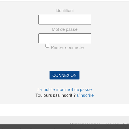
LA RÉDACTION
CONTACT
Identifiant
R
EDITIONS ACTUSF
EMAGINAIRE
tez à
Mot de passe
 vous
s de
Rester connecté
-
-
-
okies
Publicités
Données personnelles
Plan du site
CONNEXION
J'ai oublié mon mot de passe
Toujours pas inscrit ?
s'inscrire
-
-
Mentions légales
Cookies
Pub