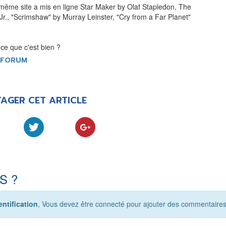
LES ACTUALITÉS DE J.R.R.
e même site a mis en ligne Star Maker by Olaf Stapledon, The
TOLKIEN
., "Scrimshaw" by Murray Leinster, "Cry from a Far Planet"
-ce que c'est bien ?
VOIR TOUTES LES RUBRIQUES
E FORUM
INFO
ÉVÉNEMENTS
AU
AGER CET ARTICLE
CONVENTION
AUTEU
SPECTACLE
EDITE
DÉBAT
LES P
EMISSION
S ?
DERNIERS
L'AGENDA
ÉVÉNEMENTS
ntification
, Vous devez être connecté pour ajouter des commentaires