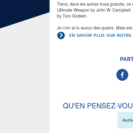
Tiens, dans les autres trucs gratuits, c
SECOND KNIGHT...
Ultimate Weapon by John W. Campbell, Jr
by Tom Godwin.
DAN JURGENS ET MIKE
PERKINS - BAT-MAN SECOND
KNIGHT... BATMAN VERSION
Je n'en ai lu aucun des quatre. Mais est
PULPS
EN SAVOIR PLUS SUR NOTR
TOUTE L'ACTU
LE FIL DE L'
PART
BD
JEUNESSE
LIVRE
FILM
QU'EN PENSEZ-VOU
SÉRIE TV
Authe