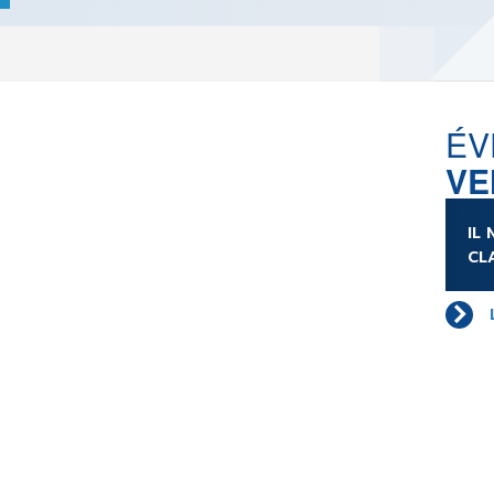
LES ACTUALITÉS DE J.R.R.
TOLKIEN
VOIR TOUTES LES RUBRIQUES
ÉV
VE
INFO
ÉVÉNEMENTS
AU
IL
CONVENTION
AUTEU
CL
SPECTACLE
EDITE
DÉBAT
LES P
EMISSION
DERNIERS
L'AGENDA
ÉVÉNEMENTS