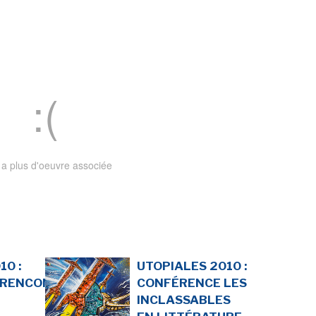
LA RÉDACTION
CONTACT
R
EDITIONS ACTUSF
EMAGINAIRE
tez à
 vous
s de
-
-
-
okies
Publicités
Données personnelles
Plan du site
y a plus d'oeuvre associée
10 :
UTOPIALES 2010 :
/RENCONTRE
CONFÉRENCE LES
INCLASSABLES