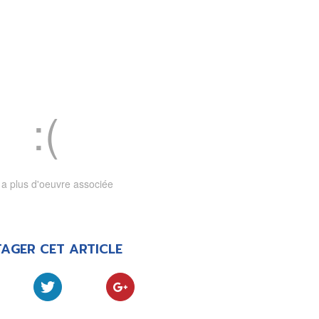
LA RÉDACTION
CONTACT
R
EDITIONS ACTUSF
EMAGINAIRE
tez à
 vous
s de
-
-
-
okies
Publicités
Données personnelles
Plan du site
y a plus d'oeuvre associée
AGER CET ARTICLE