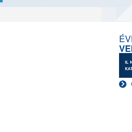
LES ACTUALITÉS DE J.R.R.
TOLKIEN
VOIR TOUTES LES RUBRIQUES
ÉV
VE
INFO
ÉVÉNEMENTS
AU
IL
CONVENTION
AUTEU
KA
SPECTACLE
EDITE
DÉBAT
LES P
EMISSION
DERNIERS
L'AGENDA
ÉVÉNEMENTS