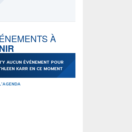
LE MOT DES ÉDITIONS
ACTUSF
ÉNEMENTS À
NIR
TEURS
&
ÉDITEURS
 N'Y AUCUN ÉVÉNEMENT POUR
RS & ARTISTES
THLEEN KARR EN CE MOMENT
URS & COLLECTIONS
L'AGENDA
ARUTIONS/SORTIES