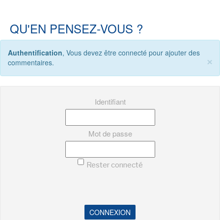
QU'EN PENSEZ-VOUS ?
NEWSLETTER
Authentification
, Vous devez être connecté pour ajouter des
S'ABONNER
×
commentaires.
En indiquant votre adresse mail ci-dessus, vous consentez à recevoir des mails de la
part d'Actusf. Vous pouvez vous désinscrire à tout moment à travers les liens de
désinscription.
Identifiant
LA RÉDACTION
CONTACT
Mot de passe
FORUM
EDITIONS ACTUSF
Rester connecté
EMAGINAIRE
MES PREMIÈRES LECTURES
CONNEXION