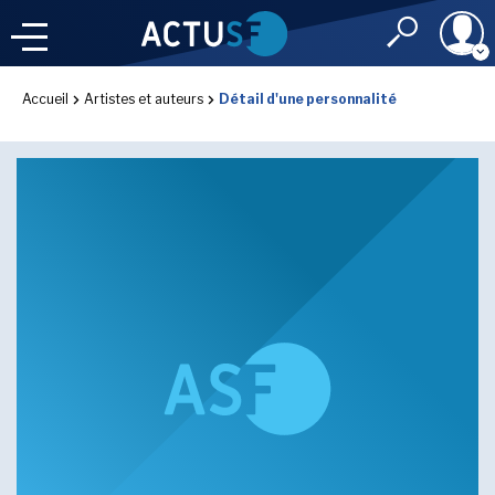
Identifiant
Accueil
Artistes et auteurs
Détail d'une personnalité
À LA
UNE
LE FIL DE L'
INFO
Mot de passe
NOS
RUBRIQUES
Rester connec
CONNEXION
LES UTOPIALES 2025
J'ai oublié mon m
Toujours pas inscri
IMAGINALES 2026