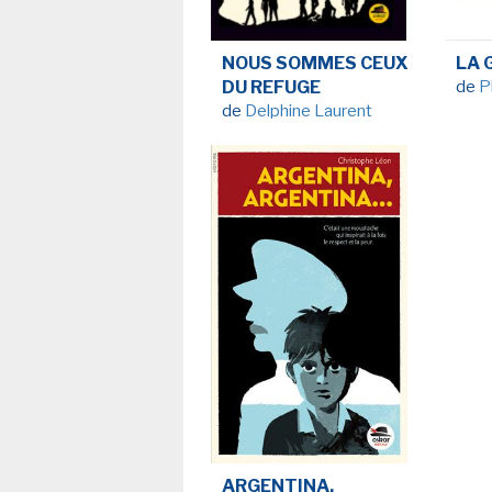
NEWSLETTER
NOUS SOMMES CEUX
LA 
S'ABONNE
DU REFUGE
de
P
En indiquant votre adresse mail ci-dessus, vous consen
de
Delphine Laurent
recevoir des mails de la part d'Actusf. Vous pouvez
désinscrire à tout moment à travers les lien
désinscription.
-
Mentions légales
Co
ARGENTINA,