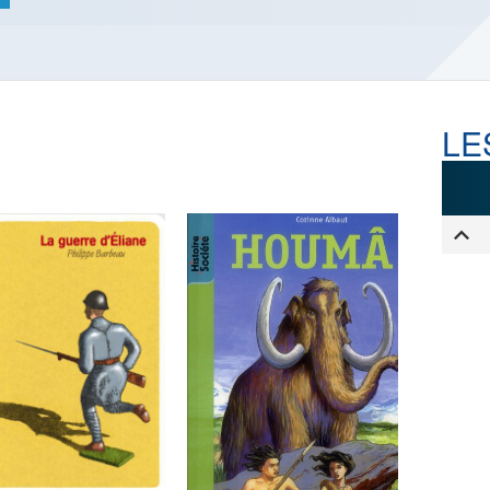
LES ACTUALITÉS DE J.R.R.
TOLKIEN
VOIR TOUTES LES RUBRIQUES
LE
INFO
ÉVÉNEMENTS
AU
CONVENTION
AUTEU
SPECTACLE
EDITE
DÉBAT
LES P
EMISSION
DERNIERS
L'AGENDA
ÉVÉNEMENTS