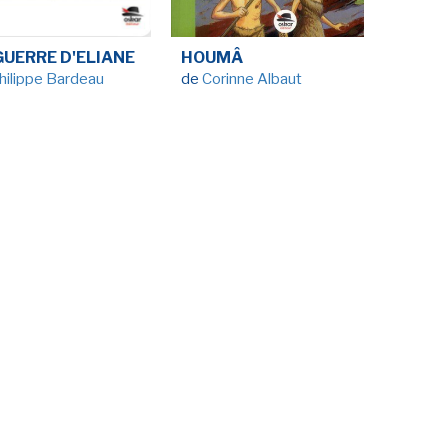
LA RÉDACTION
CONTACT
GUERRE D'ELIANE
HOUMÂ
R
EDITIONS ACTUSF
EMAGINAIRE
hilippe Bardeau
de
Corinne Albaut
tez à
 vous
s de
-
-
-
okies
Publicités
Données personnelles
Plan du site