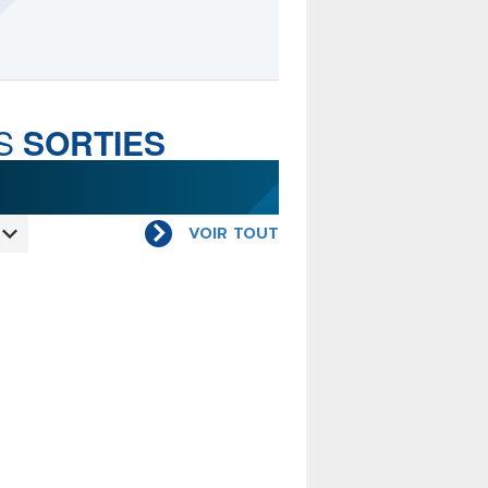
LE MOT DES ÉDITIONS
ACTUSF
S
SORTIES
TEURS
&
ÉDITEURS
VOIR TOUT
RS & ARTISTES
URS & COLLECTIONS
ARUTIONS/SORTIES