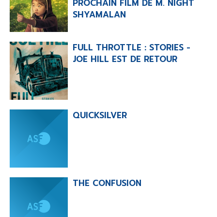
PROCHAIN FILM DE M. NIGHT
SHYAMALAN
-
-
-
Mentions légales
Cookies
Publicités
-
Données personnelles
Plan du site
FULL THROTTLE : STORIES -
JOE HILL EST DE RETOUR
QUICKSILVER
THE CONFUSION