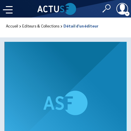
Identifiant
Accueil
Editeurs & Collections
Détail d'un éditeur
À LA
UNE
LE FIL DE L'
INFO
Mot de passe
NOS
RUBRIQUES
Rester connec
CONNEXION
LES UTOPIALES 2025
J'ai oublié mon m
Toujours pas inscri
IMAGINALES 2026