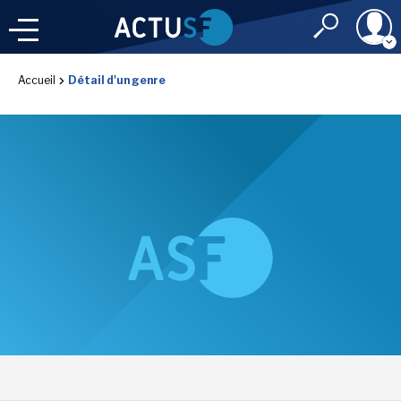
Identifiant
Accueil
Détail d'un genre
À LA
UNE
LE FIL DE L'
INFO
Mot de passe
NOS
RUBRIQUES
Rester connec
CONNEXION
LES UTOPIALES 2025
J'ai oublié mon m
Toujours pas inscri
IMAGINALES 2026