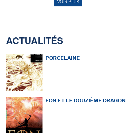
VOIR PLUS
NEWSLETTER
ACTUALITÉS
S'ABONNER
En indiquant votre adresse mail ci-dessus, vous consentez à recevoir des mails de la
part d'Actusf. Vous pouvez vous désinscrire à tout moment à travers les liens de
désinscription.
PORCELAINE
LA RÉDACTION
CONTACT
FORUM
EDITIONS ACTUSF
EON ET LE DOUZIÈME DRAGON
EMAGINAIRE
MES PREMIÈRES LECTURES