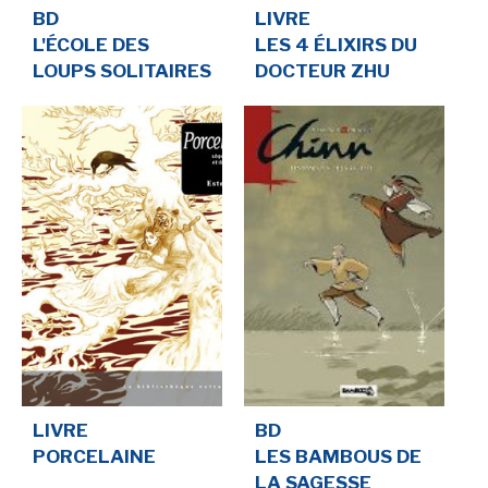
LE MOT DES ÉDITIONS ACTUSF
BD
LIVRE
L'ÉCOLE DES
LES 4 ÉLIXIRS DU
LOUPS SOLITAIRES
DOCTEUR ZHU
VOIR TOUTES LES RUBRIQUES
BD
JEUNESSE
LIVRE
FILM
LIVRE
BD
PORCELAINE
LES BAMBOUS DE
LA SAGESSE