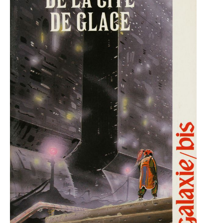
LE MOT DES ÉDITIONS ACTUSF
VOIR TOUTES LES RUBRIQUES
BD
JEUNESSE
LIVRE
FILM