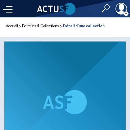
Identifiant
Accueil
Editeurs & Collections
Détail d'une collection
À LA
UNE
LE FIL DE L'
INFO
Mot de passe
NOS
RUBRIQUES
Rester connec
CONNEXION
LES UTOPIALES 2025
J'ai oublié mon m
Toujours pas inscri
IMAGINALES 2026