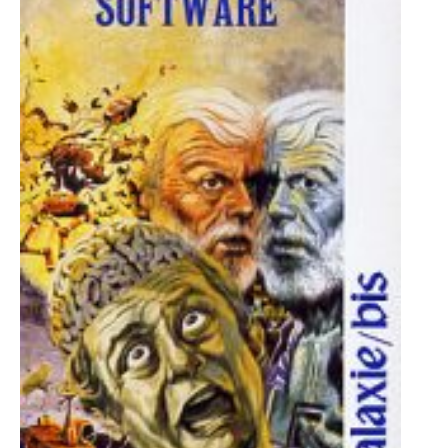
-
-
-
Mentions légales
Cookies
Publicités
-
Données personnelles
Plan du site