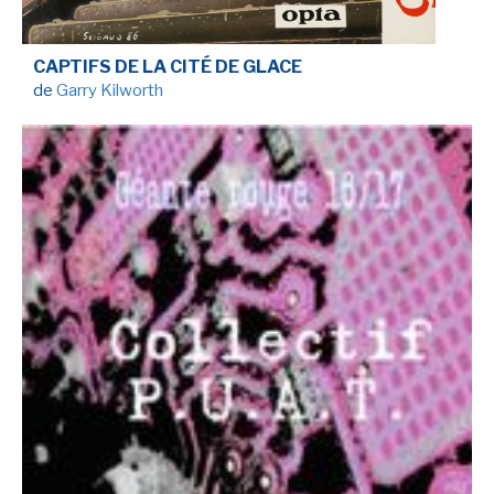
SÉRIE TV
CAPTIFS DE LA CITÉ DE GLACE
de
Garry Kilworth
ÉVÉNEMENTS
CONVENTION
SPECTACLE
DÉBAT
EMISSION
AUTEURS
&
ÉDITEURS
AUTEURS & ARTISTES
EDITEURS & COLLECTIONS
LES PARUTIONS/SORTIES